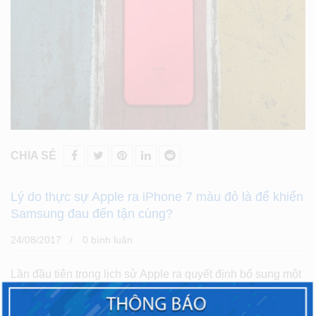
CHIA SẺ
Lý do thực sự Apple ra iPhone 7 màu đỏ là để khiến
Samsung đau đến tận cùng?
24/08/2017
0 bình luân
Lần đầu tiên trong lịch sử Apple ra quyết định bổ sung một
màu sắc mới cho iPhone dù dòng máy đã được bán ra từ
trước đó, có lẽ điều đó đang khiến cho đối thủ truyền kiếp