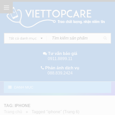
Tất cả danh mục
Tư vấn báo giá
0911.8899.11
Phản ánh dịch vụ
088.839.2424
DANH MỤC
TAG: IPHONE
Trang chủ
»
Tagged "iphone"
(Trang 6)