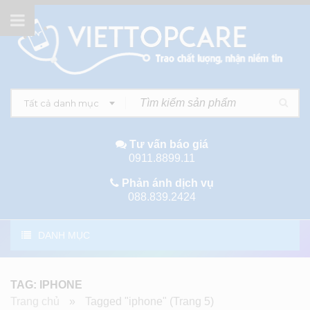
Tất cả danh mục
Tư vấn báo giá
0911.8899.11
Phản ánh dịch vụ
088.839.2424
DANH MỤC
TAG: IPHONE
Trang chủ
»
Tagged "iphone"
(Trang 5)