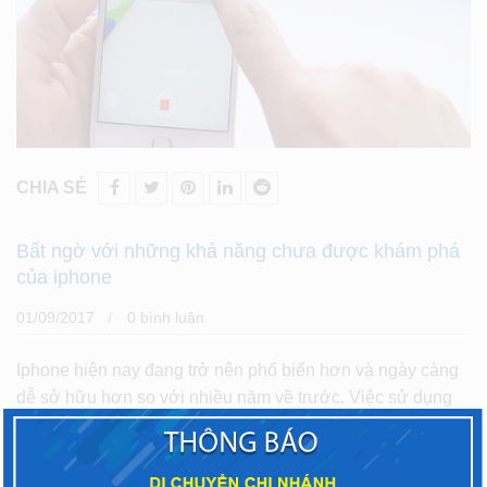
CHIA SẺ
Bất ngờ với những khả năng chưa được khám phá
của iphone
01/09/2017
0 bình luân
Iphone hiện nay đang trở nên phổ biến hơn và ngày càng
dễ sở hữu hơn so với nhiều năm về trước. Việc sử dụng
điện thoại có logo táo cắn dở mang lại nhiều trải nghiệm
cho ngừời dùng,