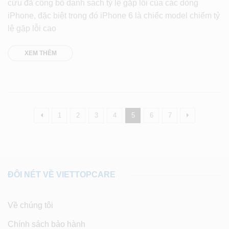
cứu đã công bố danh sách tỷ lệ gặp lỗi của các dòng
iPhone, đặc biệt trong đó iPhone 6 là chiếc model chiếm tỷ
lệ gặp lỗi cao
XEM THÊM
1
2
3
4
5
6
7
ĐÔI NÉT VỀ VIETTOPCARE
Về chúng tôi
Chính sách bảo hành