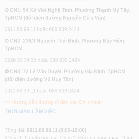
✪
CN1: 54 Xô Viết Nghệ Tĩnh, Phường Thạnh Mỹ Tây,
TpHCM (đối diện đường Nguyễn Cửu Vân)
0911 88 99 11 hoặc 088 839 2424
✪
CN2: 236/3 Nguyễn Thái Bình, Phường Bảy Hiền,
TpHCM
0926 33 34 35 hoặc 088 839 2424
✪ CN3: 72 Lê Văn Duyệt, Phường Gia Định, TpHCM
(đối diện đường Vũ Huy Tấn)
0911 88 99 11 hoặc 088 839 2424
>> Hướng dẫn đường đi đến các Chi nhánh
THỜI GIAN LÀM VIỆC
Tổng đài:
0911.88.99.11
(8:00-19:00)
(Phím 1: Tư vấn báo giá, Phím 2: Hỏi tình trạng máy, Phím