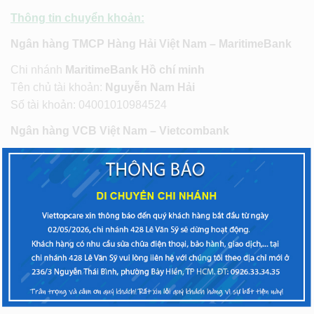
Thông tin chuyển khoản:
Ngân hàng TMCP Hàng Hải Việt Nam – MaritimeBank
Chi nhánh
MaritimeBank Hồ chí minh
Tên chủ tài khoản:
Nguyễn Nam Hải
Số tài khoản: 04001010984524
Ngân hàng VCB Việt Nam – Vietcombank
Chi nhánh
Vietcombank Hồ chí minh
Tên chủ tài khoản:
Nguyễn Nam Hải
Số tài khoản: 007.1000.86.94.79
Mọi thắc mắc quý khách vui lòng liên hệ qua số
02873 055
355
Ấn phím 1 để được hỗ trợ tốt nhất.