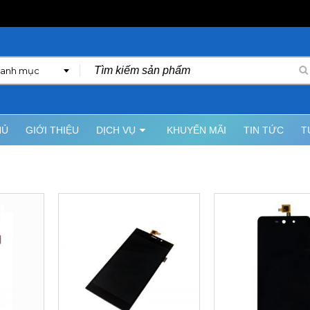
danh mục
HỦ
GIỚI THIỆU
DỊCH VỤ
KHUYẾN MÃI
TIN TỨC
T