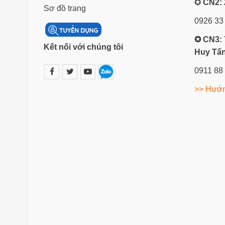
✪
CN2: 
Sơ đồ trang
0926 33
✪ CN3: 
Kết nối với chúng tôi
Huy Tấn
0911 88
>> Hướn