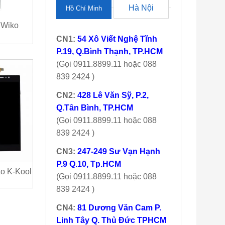
Hà Nội
Hồ Chí Minh
 Wiko
CN1:
54 Xô Viết Nghệ Tĩnh
P.19, Q.Bình Thạnh, TP.HCM
(Gọi 0911.8899.11 hoặc 088
839 2424 )
CN2:
428 Lê Văn Sỹ, P.2,
Q.Tân Bình, TP.HCM
(Gọi 0911.8899.11 hoặc 088
839 2424 )
CN3:
247-249 Sư Vạn Hạnh
P.9 Q.10, Tp.HCM
o K-Kool
(Gọi 0911.8899.11 hoặc 088
839 2424 )
CN4:
81 Dương Văn Cam P.
Linh Tây Q. Thủ Đức TPHCM