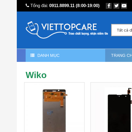
Tổng đài:
0911.8899.11
(8:00-19:00)
Tất cả 
DANH MỤC
TRANG C
Wiko