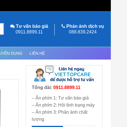
Tư vấn báo giá
Phản ánh dịch vụ
0911.8899.11
088.839.2424
UYỂN DỤNG
LIÊN HỆ
Tổng đài:
0911.8899.11
– Ấn phím 1: Tư vấn báo giá
– Ấn phím 2: Hỏi tình trạng máy
– Ấn phím 3: Phản ánh chất
lượng