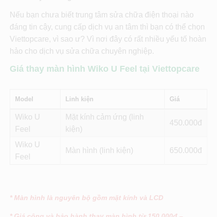
Nếu bạn chưa biết trung tâm sửa chữa điện thoại nào
đáng tin cậy, cung cấp dịch vụ an tâm thì bạn có thể chọn
Viettopcare, vì sao ư? Vì nơi đây có rất nhiều yếu tố hoàn
hảo cho dịch vụ sửa chữa chuyên nghiệp.
Giá thay màn hình Wiko U Feel tại Viettopcare
Model
Linh kiện
Giá
Wiko U
Mặt kính cảm ứng (linh
450
Feel
kiện)
Wiko U
Màn hình (linh kiện)
650
Feel
* Màn hình là nguyên bộ gồm mặt kính và LCD
* Giá công và bảo hành thay màn hình từ 150.000đ –