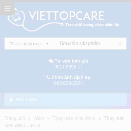
Tất cả danh mục
Tư vấn báo giá
0911.8899.11
Phản ánh dịch vụ
088.839.2424
DANH MỤC
Trang chủ
»
Wiko
»
Thay màn hình Wiko
»
Thay màn
hình Wiko U Feel