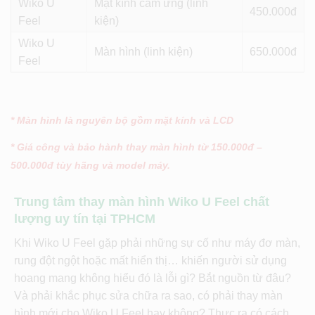
Wiko U
Mặt kính cảm ứng (linh
450
Feel
kiện)
Wiko U
Màn hình (linh kiện)
650
Feel
* Màn hình là nguyên bộ gồm mặt kính và LCD
* Giá công và bảo hành thay màn hình từ 150.000đ –
500.000đ tùy hãng và model máy.
Trung tâm thay màn hình Wiko U Feel chất
lượng uy tín tại TPHCM
Khi Wiko U Feel gặp phải những sự cố như máy đơ màn,
rung đột ngột hoặc mất hiển thị… khiến người sử dụng
hoang mang không hiểu đó là lỗi gì? Bắt nguồn từ đâu?
Và phải khắc phục sửa chữa ra sao, có phải thay màn
hình mới cho Wiko U Feel hay không? Thực ra có cách