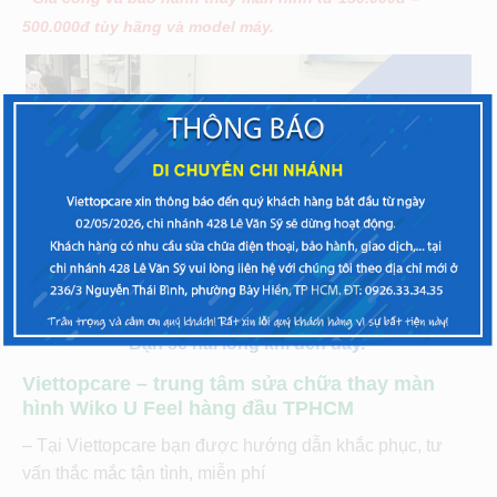
500.000đ tùy hãng và model máy.
Bạn sẽ hài lòng khi đến đây.
Viettopcare – trung tâm sửa chữa thay màn
hình Wiko U Feel hàng đầu TPHCM
– Tại Viettopcare bạn được hướng dẫn khắc phục, tư
vấn thắc mắc tận tình, miễn phí