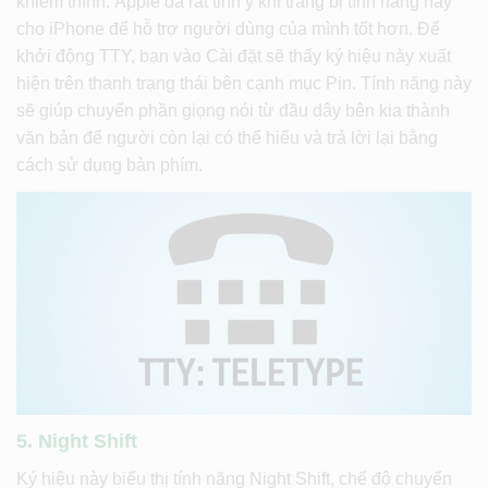
khiếm thính. Apple đã rất tinh ý khi trang bị tính năng này
cho iPhone để hỗ trợ người dùng của mình tốt hơn. Để
khởi động TTY, bạn vào Cài đặt sẽ thấy ký hiệu này xuất
hiện trên thanh trạng thái bên cạnh mục Pin. Tính năng này
sẽ giúp chuyển phần giọng nói từ đầu dây bên kia thành
văn bản để người còn lại có thể hiểu và trả lời lại bằng
cách sử dụng bàn phím.
5. Night Shift
Ký hiệu này biểu thị tính năng Night Shift, chế độ chuyển