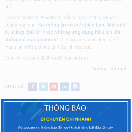
nhé.
Bạn có thể tham khảo thêm một số bài viết thú vị khác,
chẳng hạn như
Hai thông tin có thể khiến bạn “Mắt chữ
A, miệng chữ O”
hoặc
Những ứng dụng hữu ích khi
không có mạng internet
. Viettopcare rất vui khi có thể
mang lại những thông tin hữu ích cho bạn.
Cảm ơn các bạn đã theo dõi bài viết này.
Nguồn: Internet.
CHIA SẺ
TAGS:
iphone
,
Sửa chữa iPhone
ĐIỆN THOẠI BẠN GẶP VẤN ĐỀ? LIÊN HỆ NGAY!
TRUNG TÂM SỬA CHỮA ĐIỆN THOẠI VIETTOPCARE