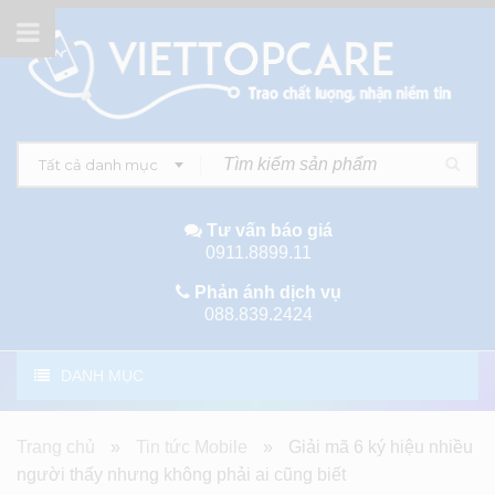
Tất cả danh mục
Tư vấn báo giá
0911.8899.11
Phản ánh dịch vụ
088.839.2424
DANH MỤC
Trang chủ
»
Tin tức Mobile
»
Giải mã 6 ký hiệu nhiều
người thấy nhưng không phải ai cũng biết