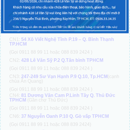
Chi nhánh miền Bắc:
CN5:
123C Thụy Khuê, Tây Hồ, Hà Nội
Chi nhánh miền Nam:
CN1:
54 Xô Viết Nghệ Tĩnh P.19 – Q. Bình Thạnh
TP.HCM
(Gọi 0911 88 99 11 hoặc 088 839 2424 )
CN2:
428 Lê Văn Sỹ P.2 Q.Tân bình TPHCM
(Gọi 0911 88 99 11 hoặc 088 839 2424 )
CN3:
247-249 Sư Vạn Hạnh P.9 Q.10, Tp.HCM
(cạnh
chùa Ấn Quang)
(Gọi 0911 88 99 11 hoặc 088 839 2424 )
CN4:
81 Dương Văn Cam P.Linh Tây Q. Thủ Đức
TPHCM
(Gần chợ Thủ Đức)
(Gọi 0911 88 99 11 hoặc 088 839 2424 )
CN6:
37 Nguyễn Oanh P.10 Q. Gò vấp TPHCM
(Gọi 0911 88 99 11 hoặc 088 839 2424)