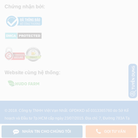
Chứng nhận bởi:
Website cùng hệ thống:
© 2018. Công ty TNHH Việt Vạn Nhất. GPDKKD số 0313365760 do Sở Kế
hoạch và Đầu tư Tp.HCM cấp ngày 23/07/2015. Địa chỉ: 7, Đường 783A Tạ
Quang Bửu, P.4, Q.8, Tp.HCM
NHẮN TIN CHO CHÚNG TÔI
GỌI TƯ VẤN