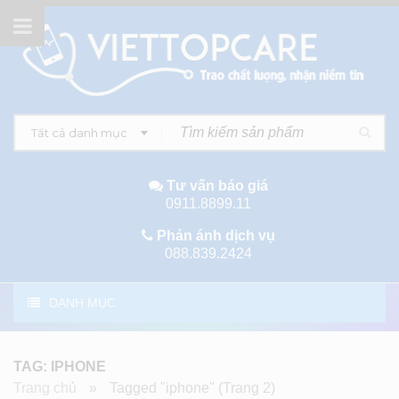
Tất cả danh mục
Tư vấn báo giá
0911.8899.11
Phản ánh dịch vụ
088.839.2424
DANH MỤC
TAG: IPHONE
Trang chủ
»
Tagged "iphone"
(Trang 2)