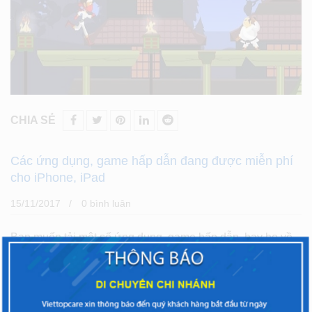
CHIA SẺ
Các ứng dụng, game hấp dẫn đang được miễn phí
cho iPhone, iPad
15/11/2017
0 bình luân
Bạn muốn tải một số ứng dụng, game hấp dẫn, hay ho về
cho chiếc iPhone, iPad của mình. Thế nhưng, đa số những
ứng dụng, game đó đều có tính một khoản chi phí, bạn
không thể tải về