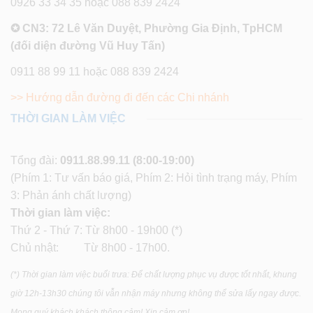
0926 33 34 35 hoặc 088 839 2424
✪ CN3: 72 Lê Văn Duyệt, Phường Gia Định, TpHCM
(đối diện đường Vũ Huy Tấn)
0911 88 99 11 hoặc 088 839 2424
>> Hướng dẫn đường đi đến các Chi nhánh
THỜI GIAN LÀM VIỆC
Tổng đài:
0911.88.99.11
(8:00-19:00)
(Phím 1: Tư vấn báo giá, Phím 2: Hỏi tình trạng máy, Phím
3: Phản ánh chất lượng)
Thời gian làm việc:
Thứ 2 - Thứ 7: Từ 8h00 - 19h00 (*)
Chủ nhật: Từ 8h00 - 17h00.
(*) Thời gian làm việc buổi trưa: Để chất lượng phục vụ được tốt nhất, khung
giờ 12h-13h30 chúng tôi vẫn nhận máy nhưng không thể sửa lấy ngay được.
Mong quý khách khách thông cảm! Xin cảm ơn!