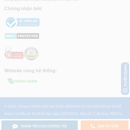
Chứng nhận bởi:
Website cùng hệ thống:
© 2018. Công ty TNHH Việt Vạn Nhất. GPDKKD số 0313365760 do Sở Kế
hoạch và Đầu tư Tp.HCM cấp ngày 23/07/2015. Địa chỉ: 7, Đường 783A Tạ
Quang Bửu, P.4, Q.8, Tp.HCM
NHẮN TIN CHO CHÚNG TÔI
GỌI TƯ VẤN