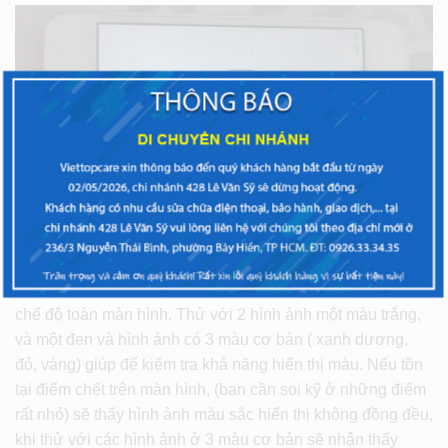
Kiểm tra điểm chết, hở sáng màn hình iPhone:
Để kiểm
tra điểm chết trên iPhone hãy xem những bức ảnh màu ở
chế độ toàn màn hình. Thử với 2 hình ảnh một màu trắng,
và một đen và hình ảnh có 3 màu cơ bản ( xanh dương,
đỏ, vàng) giúp để kiểm tra khả năng hiển thị màu. Nếu tồn
tại điểm chết trên màn hình, (bạn cần soi kỹ ở những điểm
rất nhỏ) sẽ thấy hình ảnh màu sắc hiển thị không đồng đều,
khi thử với các hình ảnh ở 3 màu cơ bản sẽ nhận thấy