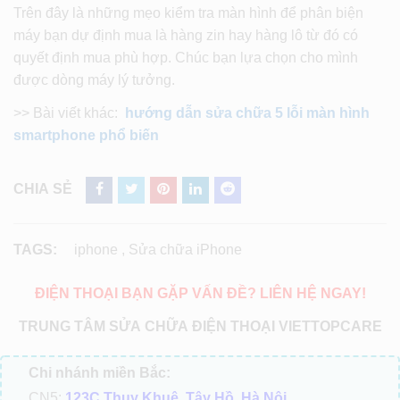
Trên đây là những mẹo kiểm tra màn hình để phân biện
máy bạn dự định mua là hàng zin hay hàng lô từ đó có
quyết định mua phù hợp. Chúc bạn lựa chọn cho mình
được dòng máy lý tưởng.
>> Bài viết khác:
hướng dẫn sửa chữa 5 lỗi màn hình
smartphone phổ biến
CHIA SẺ
TAGS:
iphone
,
Sửa chữa iPhone
ĐIỆN THOẠI BẠN GẶP VẤN ĐỀ? LIÊN HỆ NGAY!
TRUNG TÂM SỬA CHỮA ĐIỆN THOẠI VIETTOPCARE
Chi nhánh miền Bắc:
CN5:
123C Thụy Khuê, Tây Hồ, Hà Nội