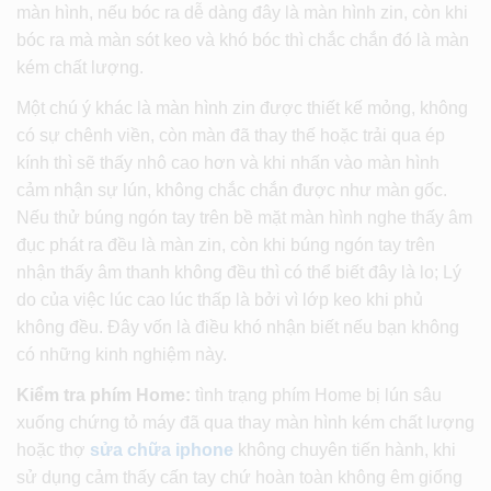
màn hình, nếu bóc ra dễ dàng đây là màn hình zin, còn khi
bóc ra mà màn sót keo và khó bóc thì chắc chắn đó là màn
kém chất lượng.
Một chú ý khác là màn hình zin được thiết kế mỏng, không
có sự chênh viền, còn màn đã thay thế hoặc trải qua ép
kính thì sẽ thấy nhô cao hơn và khi nhấn vào màn hình
cảm nhận sự lún, không chắc chắn được như màn gốc.
Nếu thử búng ngón tay trên bề mặt màn hình nghe thấy âm
đục phát ra đều là màn zin, còn khi búng ngón tay trên
nhận thấy âm thanh không đều thì có thể biết đây là lo; Lý
do của việc lúc cao lúc thấp là bởi vì lớp keo khi phủ
không đều. Đây vốn là điều khó nhận biết nếu bạn không
có những kinh nghiệm này.
Kiểm tra phím Home:
tình trạng phím Home bị lún sâu
xuống chứng tỏ máy đã qua thay màn hình kém chất lượng
hoặc thợ
sửa chữa iphone
không chuyên tiến hành, khi
sử dụng cảm thấy cấn tay chứ hoàn toàn không êm giống