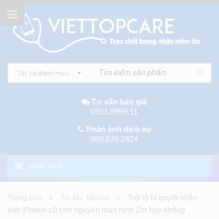
Tất cả danh mục
Tư vấn báo giá
0911.8899.11
Phản ánh dịch vụ
088.839.2424
DANH MỤC
Trang chủ
»
Tin tức Mobile
»
Tiết lộ bí quyết nhận
biết iPhone cũ còn nguyên màn hình Zin hay không