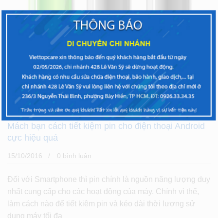
CHIA SẺ
Mách bạn cách tiết kiệm pin cho điện thoại Android
cực hiệu quả
15/10/2016
0 bình luân
Đối với Smartphone thì pin chính là nguồn năng lượng duy
nhất cung cấp cho các hoạt động của máy. Chính vì thế,
làm cách nào để tiết kiệm pin và kéo dài thời lượng sử
dụng máy tối đa