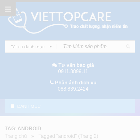
Tất cả danh mục
Tư vấn báo giá
0911.8899.11
Phản ánh dịch vụ
088.839.2424
DANH MỤC
TAG: ANDROID
Trang chủ
»
Tagged "android"
(Trang 2)