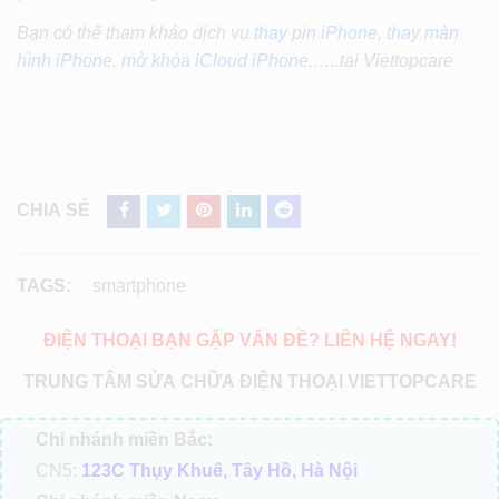
Bạn có thể tham khảo dịch vụ
thay pin iPhone
,
thay màn
hình iPhone
,
mở khóa iCloud iPhone
,…..tại Viettopcare
CHIA SẺ
TAGS:
smartphone
ĐIỆN THOẠI BẠN GẶP VẤN ĐỀ? LIÊN HỆ NGAY!
TRUNG TÂM SỬA CHỮA ĐIỆN THOẠI VIETTOPCARE
Chi nhánh miền Bắc:
CN5:
123C Thụy Khuê, Tây Hồ, Hà Nội