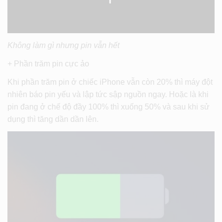
Không làm gì nhưng pin vẫn hết
+ Phần trăm pin cực ảo
Khi phần trăm pin ở chiếc iPhone vẫn còn 20% thì máy đột
nhiên báo pin yếu và lập tức sập nguồn ngay. Hoặc là khi
pin đang ở chế độ đầy 100% thì xuống 50% và sau khi sử
dụng thì tăng dần dần lên.