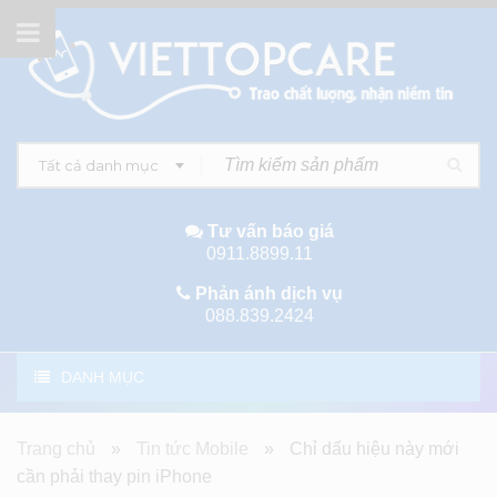
Tất cả danh mục
Tư vấn báo giá
0911.8899.11
Phản ánh dịch vụ
088.839.2424
DANH MỤC
Trang chủ
»
Tin tức Mobile
»
Chỉ dấu hiệu này mới
cần phải thay pin iPhone