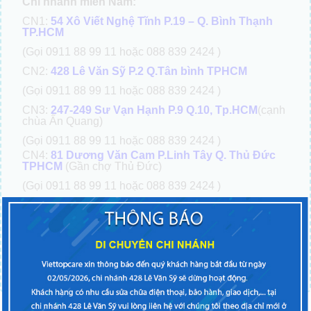
Chi nhánh miền Nam:
CN1:
54 Xô Viết Nghệ Tĩnh P.19 – Q. Bình Thạnh
TP.HCM
(Gọi 0911 88 99 11 hoặc 088 839 2424 )
CN2:
428 Lê Văn Sỹ P.2 Q.Tân bình TPHCM
(Gọi 0911 88 99 11 hoặc 088 839 2424 )
CN3:
247-249 Sư Vạn Hạnh P.9 Q.10, Tp.HCM
(cạnh
chùa Ấn Quang)
(Gọi 0911 88 99 11 hoặc 088 839 2424 )
CN4:
81 Dương Văn Cam P.Linh Tây Q. Thủ Đức
TPHCM
(Gần chợ Thủ Đức)
(Gọi 0911 88 99 11 hoặc 088 839 2424 )
CN6:
37 Nguyễn Oanh P.10 Q. Gò vấp TPHCM
(Gọi 0911 88 99 11 hoặc 088 839 2424)
CN7:
288 Nguyễn Tất Thành P.13 Q.4 TpHCM
(Gần
trường ĐH Nguyễn Tất Thành)
Di động: 0911 88 99 11 hoặc 088 839 2424
Tổng đài:
0911.8899.11
Nhấp để gọi