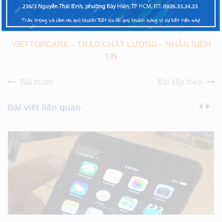
(Phím 1: Tư vấn báo giá, Phím 2: Hỏi tình trạng máy, Phím
3: Phản ánh chất lượng)
VIETTOPCARE – TRAO CHẤT LƯỢNG – NHẬN NIỀM
TIN
Bài trước
Bài tiếp theo
Bài viết liên quan