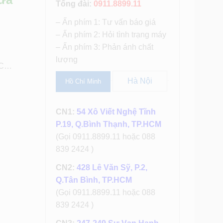
Tổng đài:
0911.8899.11
– Ấn phím 1: Tư vấn báo giá
– Ấn phím 2: Hỏi tình trạng máy
– Ấn phím 3: Phản ánh chất
lượng
HTC…
Hà Nội
Hồ Chí Minh
CN1:
54 Xô Viết Nghệ Tĩnh
P.19, Q.Bình Thạnh, TP.HCM
(Gọi 0911.8899.11 hoặc 088
839 2424 )
CN2:
428 Lê Văn Sỹ, P.2,
Q.Tân Bình, TP.HCM
(Gọi 0911.8899.11 hoặc 088
839 2424 )