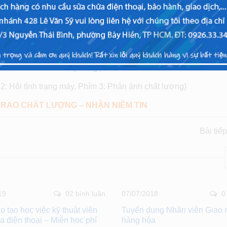
Di động: 0911 88 99 11 hoặc 088 839 2424
(cạnh
i:
0911.8899.11
Nhấp để gọi
2: Hỏi tình trạng máy, Phím 3: Phản ánh chất lượng)
TRAO CHẤT LƯỢNG – NHẬN NIỀM TIN
Bài tiế
19
02 bình luân
07/07/2018
0
 tạo học việc kỹ thuật viên
Tuyển dụng Nhân viên Giao 
 điện thoại – Miễn học phí
hàng hóa