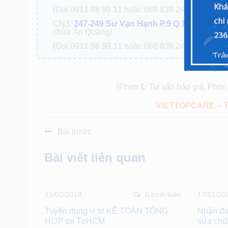
(Gọi 0911 88 99 11 hoặc 088 839 2424 )
CN3:
247-249 Sư Vạn Hạnh P.9 Q.10, Tp.HCM
chùa Ấn Quang)
(Gọi 0911 88 99 11 hoặc 088 839 2424 )
Tổng đà
(Phím 1: Tư vấn báo giá, Phím 
VIETTOPCARE – 
Bài trước
Bài viết liên quan
15/02/2019
0 bình luân
17/01/20
Tuyển dụng vị trí KẾ TOÁN TỔNG
Nhận đào
HỢP tại TpHCM
sửa chữa