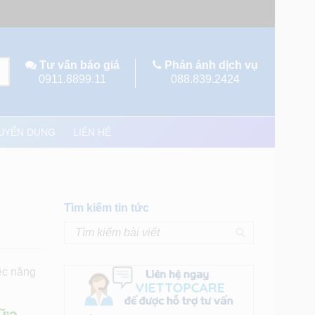
Tư vấn báo giá
Phản ánh dịch vụ
0911.8899.11
088.839.2424
UYỂN DỤNG
LIÊN HỆ
Tìm kiếm tin tức
iệc năng
hữa