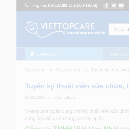
Tổng đài:
0911.8899.11
(8:00-19:00)
Tất cả 
DANH MỤC
TRANG C
Trang chủ
»
Tuyển dụng
»
Tuyển kỹ thuật viê
Tuyển kỹ thuật viên sửa chữa, 
22/02/2016
0 bình luân
Viettopcare tuyển dụng vị trí Kỹ thuật viên sửa chữ
động, tạo điều kiện nâng cao tay nghề.
Công ty TNHH Việt Vạn Nhất tu