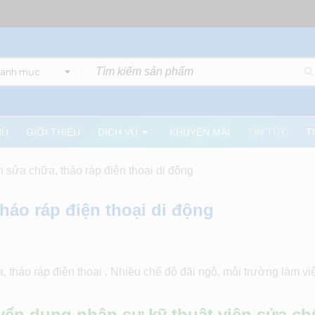
danh mục
HỦ
GIỚI THIỆU
DỊCH VỤ
KHUYẾN MÃI
TIN TỨC
T
n sửa chữa, tháo ráp điện thoại di động
tháo ráp điện thoại di động
a, tháo ráp điện thoại . Nhiều chế độ đãi ngộ, môi trường làm v
yển dụng nhân sự kỹ thuật viên sửa c