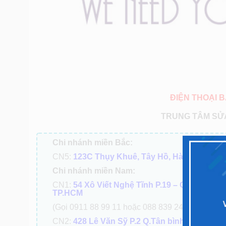
ĐIỆN THOẠI B
TRUNG TÂM SỬA
Chi nhánh miền Bắc:
CN5:
123C Thụy Khuê, Tây Hồ, Hà Nội
Chi nhánh miền Nam:
CN1:
54 Xô Viết Nghệ Tĩnh P.19 – Q. Bình Th
TP.HCM
(Gọi 0911 88 99 11 hoặc 088 839 2424 )
CN2:
428 Lê Văn Sỹ P.2 Q.Tân bình TPHCM