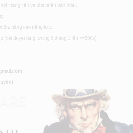
ội thăng tiến và phát triển bản thân.
ty.
 môn, nâng cao năng lực.
hu (xét duyệt tăng lương 6 tháng 1 lần >=500k)
@gmail.com
Duyên)