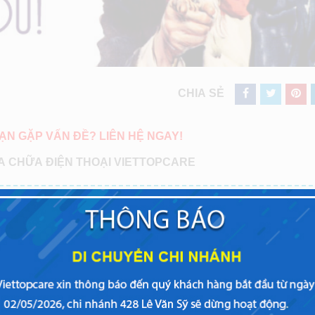
CHIA SẺ
ẠN GẶP VẤN ĐỀ? LIÊN HỆ NGAY!
 CHỮA ĐIỆN THOẠI VIETTOPCARE
CN4:
81 Dương Văn Cam P.Linh Tây Q. Thủ Đứ
TPHCM
(Gần chợ Thủ Đức)
(Gọi 0911 88 99 11 hoặc 088 839 2424 )
CN6:
37 Nguyễn Oanh P.10 Q. Gò vấp TPHCM
ạnh
(Gọi 0911 88 99 11 hoặc 088 839 2424)
CN7:
288 Nguyễn Tất Thành P.13 Q.4 TpHCM
(G
trường ĐH Nguyễn Tất Thành)