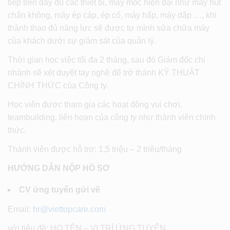
tiếp trên đầy đủ các thiết bị, máy móc hiện đại như máy hút
chân không, máy ép cáp, ép cổ, máy hấp, máy dập …, khi
thành thạo đủ năng lực sẽ được tự mình sửa chữa máy
của khách dưới sự giám sát của quản lý.
Thời gian học việc tối đa 2 tháng, sau đó Giám đốc chi
nhánh sẽ xét duyệt tay nghề để trở thành KỸ THUẬT
CHÍNH THỨC của Công ty.
Học viên được tham gia các hoạt động vui chơi,
teambuilding, liên hoan của công ty như thành viên chính
thức.
Thành viên được hỗ trợ: 1,5 triệu – 2 triệu/tháng
HƯỚNG DẪN NỘP HỒ SƠ
CV ứng tuyển gửi về
Email:
hr@viettopcare.com
với tiêu đề: HỌ TÊN – VỊ TRÍ ỨNG TUYỂN