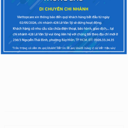
Bài viết liên quan
15/02/2019
0 bình luân
Tuyển dụng vị trí KẾ TOÁN TỔNG HỢP tại TpHCM