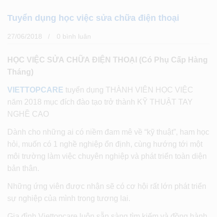
Tuyển dụng học việc sửa chữa điện thoại
27/06/2018
0 bình luân
HỌC VIỆC SỬA CHỮA ĐIỆN THOẠI (Có Phụ Cấp Hàng
Tháng)
VIETTOPCARE
tuyển dụng THÀNH VIÊN HỌC VIỆC
năm 2018 mục đích đào tạo trở thành KỸ THUẬT TAY
NGHỀ CAO
Dành cho những ai có niềm đam mê về “kỹ thuật”, ham học
hỏi, muốn có 1 nghề nghiệp ổn định, cùng hướng tới một
môi trường làm việc chuyên nghiệp và phát triển toàn diện
bản thân.
Những ứng viên được nhận sẽ có cơ hội rất lớn phát triển
sự nghiệp của mình trong tương lai.
Gia đình Viettopcare luôn sẵn sàng tìm kiếm và đồng hành