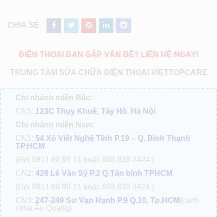
CHIA SẺ
ĐIỆN THOẠI BẠN GẶP VẤN ĐỀ? LIÊN HỆ NGAY!
TRUNG TÂM SỬA CHỮA ĐIỆN THOẠI VIETTOPCARE
Chi nhánh miền Bắc:
CN5:
123C Thụy Khuê, Tây Hồ, Hà Nội
Chi nhánh miền Nam:
CN1:
54 Xô Viết Nghệ Tĩnh P.19 – Q. Bình Thạnh
TP.HCM
(Gọi 0911 88 99 11 hoặc 088 839 2424 )
CN2:
428 Lê Văn Sỹ P.2 Q.Tân bình TPHCM
(Gọi 0911 88 99 11 hoặc 088 839 2424 )
CN3:
247-249 Sư Vạn Hạnh P.9 Q.10, Tp.HCM
(cạnh
chùa Ấn Quang)