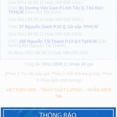
(Gọi 0911 88 99 11 hoặc 088 839 2424 )
CN4:
81 Dương Văn Cam P.Linh Tây Q. Thủ Đức
TPHCM
(Gần chợ Thủ Đức)
(Gọi 0911 88 99 11 hoặc 088 839 2424 )
CN6:
37 Nguyễn Oanh P.10 Q. Gò vấp TPHCM
(Gọi 0911 88 99 11 hoặc 088 839 2424)
CN7:
288 Nguyễn Tất Thành P.13 Q.4 TpHCM
(Gần
trường ĐH Nguyễn Tất Thành)
Di động: 0911 88 99 11 hoặc 088 839 2424
Tổng đài:
0911.8899.11
Nhấp để gọi
(Phím 1: Tư vấn báo giá, Phím 2: Hỏi tình trạng máy, Phím
3: Phản ánh chất lượng)
VIETTOPCARE – TRAO CHẤT LƯỢNG – NHẬN NIỀM
TIN
Bài trước
Bài tiếp theo