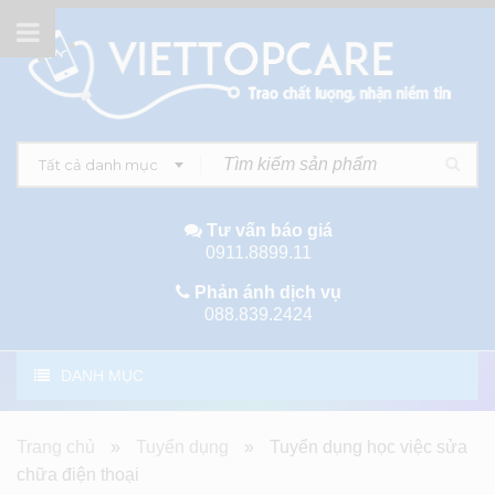
Tất cả danh mục
Tư vấn báo giá
0911.8899.11
Phản ánh dịch vụ
088.839.2424
DANH MỤC
Trang chủ
»
Tuyển dụng
»
Tuyển dụng học việc sửa
chữa điện thoại