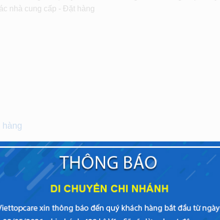
các nhà cung cấp - Đặt hàng
h hàng
ển dụng vị trí GIAO DỊCH VIÊN MÔ TẢ CÔNG VIỆC: Giao dịch
ư vấn sửa chữa cho khách hàng tại quầy.