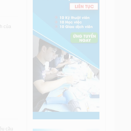
nh của
êu cầu