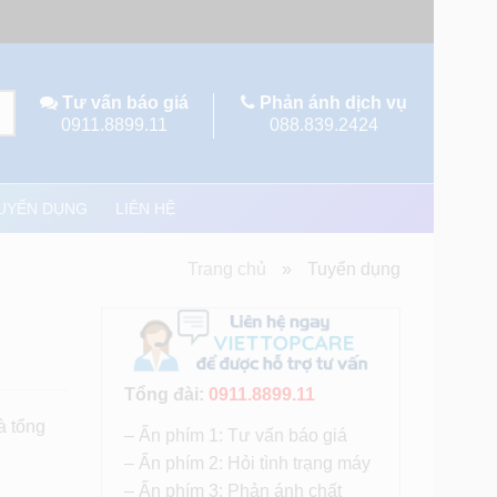
Tư vấn báo giá
Phản ánh dịch vụ
0911.8899.11
088.839.2424
UYỂN DỤNG
LIÊN HỆ
Trang chủ
»
Tuyển dụng
Tổng đài:
0911.8899.11
à tổng
– Ấn phím 1: Tư vấn báo giá
– Ấn phím 2: Hỏi tình trạng máy
– Ấn phím 3: Phản ánh chất