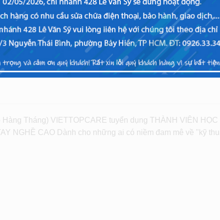
 Hàng Tháng) VIETTOPCARE tuyển dụng THÀNH VIÊN HỌC
TAY NGHỀ CAO Dành cho những ai có niềm đam mê về "kỹ thuậ