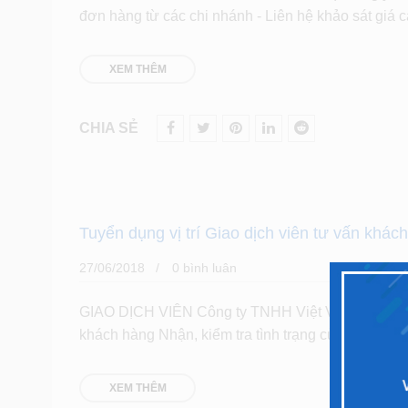
đơn hàng từ các chi nhánh - Liên hệ khảo sát giá 
XEM THÊM
CHIA SẺ
Tuyển dụng vị trí Giao dịch viên tư vấn khác
27/06/2018
0 bình luân
GIAO DỊCH VIÊN Công ty TNHH Việt Vạn Nhất tuy
khách hàng Nhận, kiểm tra tình trạng của máy và t
XEM THÊM