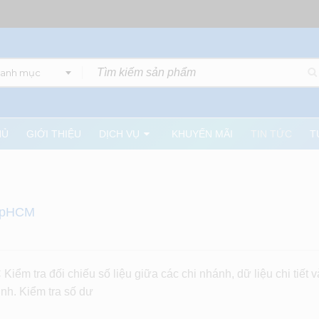
danh mục
HỦ
GIỚI THIỆU
DỊCH VỤ
KHUYẾN MÃI
TIN TỨC
T
 TpHCM
ra đối chiếu số liệu giữa các chi nhánh, dữ liệu chi tiết v
inh. Kiểm tra số dư