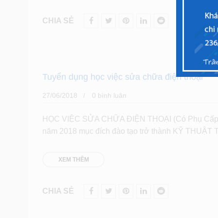
CHIA SẺ
Tuyển dụng học việc sửa chữa điện thoại
27/06/2018
0 bình luân
HỌC VIỆC SỬA CHỮA ĐIỆN THOẠI (Có Phụ Cấp
năm 2018 mục đích đào tạo trở thành KỸ THUẬT 
XEM THÊM
CHIA SẺ