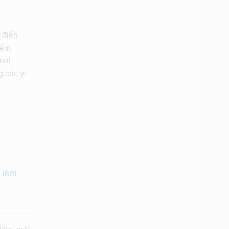
 điện
iệm.
oại
 các vị
 làm