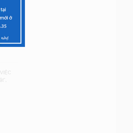
 VIỆC
t",