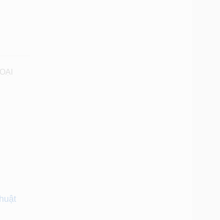
OẠI
huật