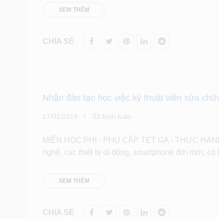
XEM THÊM
CHIA SẺ
Nhận đào tạo học việc kỹ thuật viên sửa chữa
17/01/2019
02 bình luân
MIỄN HỌC PHÍ - PHỤ CẤP TẸT GA - THỰC HÀNH TẠ
nghệ, các thiết bị di động, smartphone đời mới, có k
XEM THÊM
CHIA SẺ