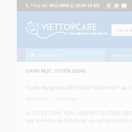
Tổng đài:
0911.8899.11
(8:00-19:00)
Tất cả 
DANH MỤC
TRANG C
DANH MỤC: TUYỂN DỤNG
Tuyển dụng vị trí KẾ TOÁN TỔNG HỢP tại
15/02/2019
0 bình luân
VỊ TRÍ: KẾ TOÁN TỔNG HỢP MÔ TẢ CÔNG VIỆC Kiểm t
hợp. Kiểm tra các định khoản các nghiệp vụ phát s