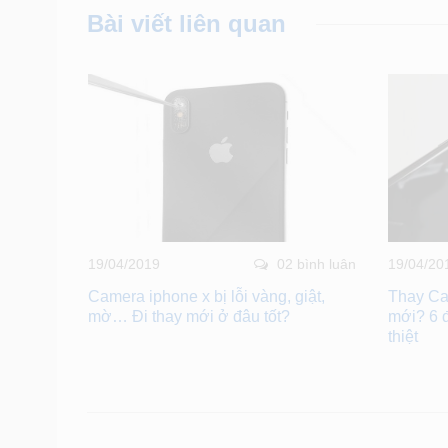
Bài viết liên quan
bình luân
19/04/2019
02 bình luân
19/04/20
trợ thay
Camera iphone x bị lỗi vàng, giật,
Thay Ca
mờ… Đi thay mới ở đâu tốt?
mới? 6 
thiệt