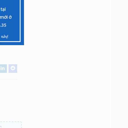
ng gánh”
hanh
thời
c