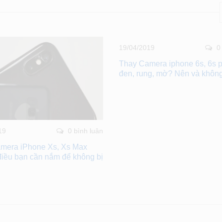
19/04/2019
0
Thay Camera iphone 6s, 6s pl
đen, rung, mờ? Nên và khôn
19
0 bình luân
mera iPhone Xs, Xs Max
điều bạn cần nắm để không bị