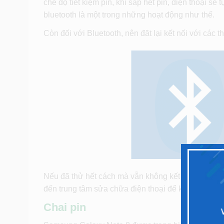
chế độ tiết kiệm pin, khi sắp hết pin, điện thoại sẽ
bluetooth là một trong những hoạt động như thế.
Còn đối với Bluetooth, nên đăt lại kết nối với các th
Nếu đã thử hết cách mà vẫn không kết nối được, có
đến trung tâm sửa chữa điện thoại để kiểm tra nhé.
Chai pin