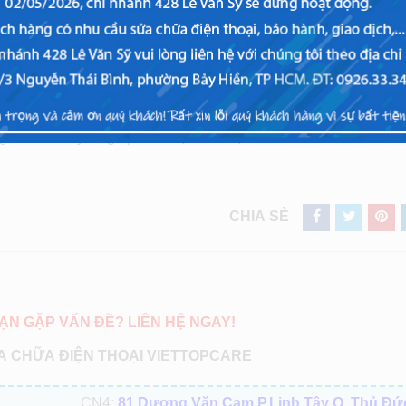
 dung lượng 3300 mAh, kèm tính năng sạc nhanh. Viên pin “gồ
ời gian sử dung nhất định, hiện tượng
chai pin
, hao hụt pin n
 khác lạ, bởi khi được tích hợp nhiều công dụng, tính năng thì 
y ra với pin là điều khó tránh khỏi.
là thay thế viên pin mới cho Note 8 của bạn nhé.
g chia sẽ này sẽ giúp ích được cho bạn.
CHIA SẺ
ẠN GẶP VẤN ĐỀ? LIÊN HỆ NGAY!
 CHỮA ĐIỆN THOẠI VIETTOPCARE
CN4:
81 Dương Văn Cam P.Linh Tây Q. Thủ Đứ