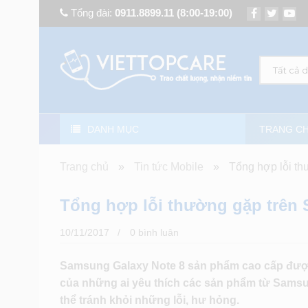
Tổng đài:
0911.8899.11
(8:00-19:00)
Tất cả 
DANH MỤC
TRANG C
Trang chủ
»
Tin tức Mobile
»
Tổng hợp lỗi t
Tổng hợp lỗi thường gặp trên
10/11/2017
0 bình luân
Samsung Galaxy Note 8 sản phẩm cao cấp được
của những ai yêu thích các sản phẩm từ Samsun
thể tránh khỏi những lỗi, hư hỏng.