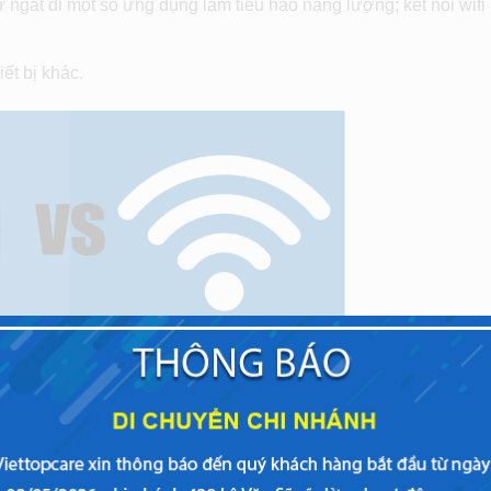
 tự ngắt đi một số ứng dụng làm tiêu hao năng lượng; kết nối wifi
iết bị khác.
 lẽ bộ phận IC wifi hoặc bluetooth đã bị hỏng rồi. Bạn nên ma