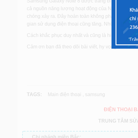
Samsung Galaxy Note 8 được trang bị viên pin có
cả nguồn năng lượng hoạt động của Note 8, sau th
chóng xảy ra. Đây hoàn toàn không phải là điều quá
gian sử dụng điện thoại cũng tăng. Những hư hại xả
Cách khắc phục duy nhất và cũng là hiệu quả nhất 
Cảm ơn bạn đã theo dõi bài viết, hy vọng với nhữn
TAGS:
Main điện thoại
,
samsung
ĐIỆN THOẠI B
TRUNG TÂM SỬA
Chi nhánh miền Bắc: