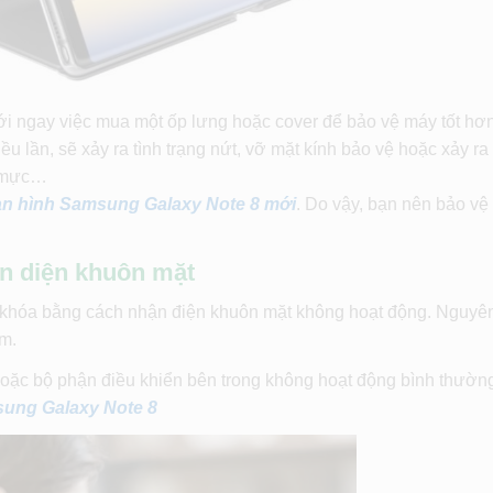
tới ngay việc mua một ốp lưng hoặc cover để bảo vệ máy tốt hơ
iều lần, sẽ xảy ra tình trạng nứt, vỡ mặt kính bảo vệ hoặc xảy ra
ổ mực…
àn hình Samsung Galaxy Note 8 mới
. Do vậy, bạn nên bảo vệ
n diện khuôn mặt
ở khóa bằng cách nhận điện khuôn mặt không hoạt động. Nguyê
ềm.
hoặc bộ phận điều khiển bên trong không hoạt động bình thườn
sung Galaxy Note 8