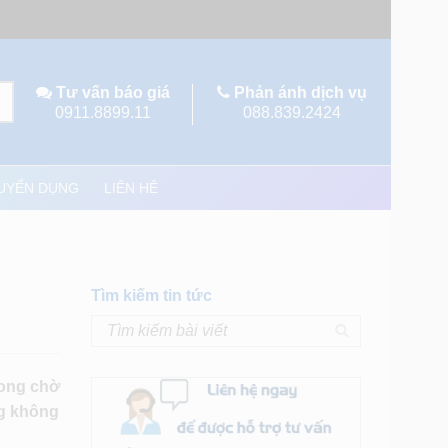
Tư vấn báo giá
Phản ánh dịch vụ
0911.8899.11
088.839.2424
UYỂN DỤNG
LIÊN HỆ
Tìm kiếm tin tức
mong chờ
ng không