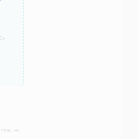
ần
p theo