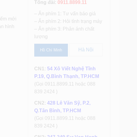
Tổng đài:
0911.8899.11
– Ấn phím 1: Tư vấn báo giá
điểm mới
– Ấn phím 2: Hỏi tình trạng máy
àn hình
– Ấn phím 3: Phản ánh chất
lượng
Hà Nội
Hồ Chí Minh
CN1:
54 Xô Viết Nghệ Tĩnh
P.19, Q.Bình Thạnh, TP.HCM
(Gọi 0911.8899.11 hoặc 088
839 2424 )
CN2:
428 Lê Văn Sỹ, P.2,
Q.Tân Bình, TP.HCM
(Gọi 0911.8899.11 hoặc 088
839 2424 )