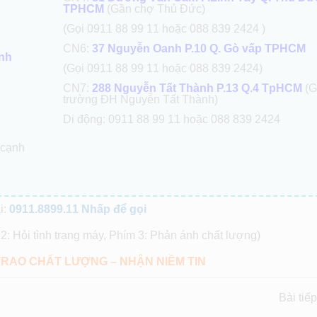
TPHCM
(Gần chợ Thủ Đức)
(Gọi 0911 88 99 11 hoặc 088 839 2424 )
CN6:
37 Nguyễn Oanh P.10 Q. Gò vấp TPHCM
ạnh
(Gọi 0911 88 99 11 hoặc 088 839 2424)
CN7:
288 Nguyễn Tất Thành P.13 Q.4 TpHCM
(G
trường ĐH Nguyễn Tất Thành)
Di động: 0911 88 99 11 hoặc 088 839 2424
(cạnh
i:
0911.8899.11
Nhấp để gọi
2: Hỏi tình trạng máy, Phím 3: Phản ánh chất lượng)
TRAO CHẤT LƯỢNG – NHẬN NIỀM TIN
Bài tiế