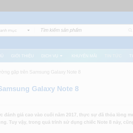
danh mục
HỦ
GIỚI THIỆU
DỊCH VỤ
KHUYẾN MÃI
TIN TỨC
T
hường gặp trên Samsung Galaxy Note 8
 Samsung Galaxy Note 8
 đánh giá cao vào cuối năm 2017, thực sự đã thỏa lòng 
g. Tuy vậy, trong quá trình sử dụng chiếc Note 8 này, cũ