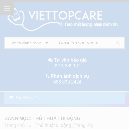
Tất cả danh mục
Tư vấn báo giá
0911.8899.11
Phản ánh dịch vụ
088.839.2424
DANH MỤC
DANH MỤC: THỦ THUẬT DI ĐỘNG
Trang chủ
»
Thủ thuật di động
(Trang 26)