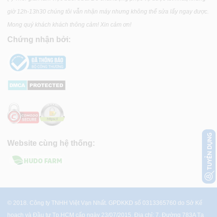
giờ 12h-13h30 chúng tôi vẫn nhận máy nhưng không thể sửa lấy ngay được.
Mong quý khách khách thông cảm! Xin cảm ơn!
Chứng nhận bởi:
Website cùng hệ thống:
© 2018. Công ty TNHH Việt Vạn Nhất. GPDKKD số 0313365760 do Sở Kế
hoạch và Đầu tư Tp.HCM cấp ngày 23/07/2015. Địa chỉ: 7, Đường 783A Tạ