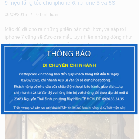
9 mẹo tăng tốc cho iphone 6, iphone 5 và 5S
06/09/2016
0 bình luân
Mặc dù đã cho ra những phiên bản mới hơn, và sắp tới
iphone 7 cũng sẽ được ra mắt, tuy nhiên những dòng như
iphone 6, 5 và 5S hiện nay vẫn đang được sử dụng rất
nhiều. Vậy,
XEM THÊM