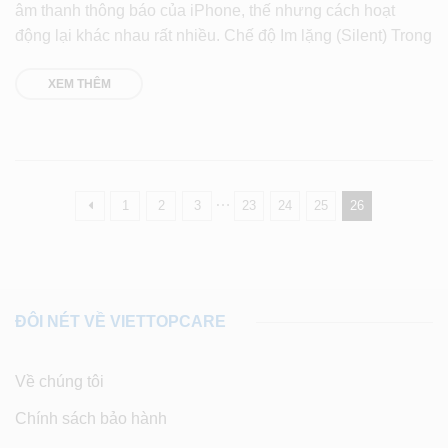
âm thanh thông báo của iPhone, thế nhưng cách hoạt
động lại khác nhau rất nhiều. Chế độ Im lặng (Silent) Trong
XEM THÊM
…
1
2
3
23
24
25
26
ĐÔI NÉT VỀ VIETTOPCARE
Về chúng tôi
Chính sách bảo hành