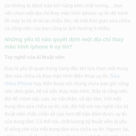
zin không bị đánh tráo bởi hàng kém chất lượng,…bạn
nên chọn một địa chỉ thay màn hình iphone uy tín để tránh
lỗi máy bị tái đi tái lại nhiều lần, rất mất thời gian sửa chữa
và công việc của bạn cũng bị ảnh hưởng ít nhiều.
Những yếu tố nào quyết định một địa chỉ thay
màn hình iphone 6 uy tín?
Tay nghề của kĩ thuật viên
Đay là yếu tố quan trọng hàng đầu khi lựa chọn một trung
tâm sửa chữa và thay màn hình điện thoại uy tín.
Sửa
chữa iPhone
hay điện thoại nói chung chưa bao giờ công
việc đơn giản, kể cả việc thay màn hình. Đây là công viêc
đòi độ chính xác cao, sự cẩn thận, và tận tâm. Với một
trung tâm sửa chữa uy tín, các đòi hỏi với tay nghề của kỹ
thuật viên chắc chắn sẽ cao hơn để bảo đảm được uy tín
của trung tâm. Có thể nói, chất lượng kỹ thuật viên là yếu
tố sống còn của một trung tâm sửa chữa uy tín. Ngược lại,