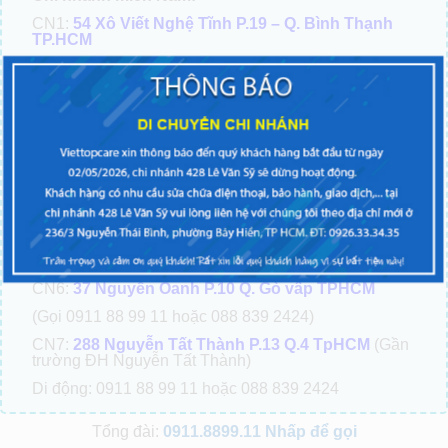
CN1:
54 Xô Viết Nghệ Tĩnh P.19 – Q. Bình Thạnh
TP.HCM
(Gọi 0911 88 99 11 hoặc 088 839 2424 )
CN2:
428 Lê Văn Sỹ P.2 Q.Tân bình TPHCM
(Gọi 0911 88 99 11 hoặc 088 839 2424 )
CN3:
247-249 Sư Vạn Hạnh P.9 Q.10, Tp.HCM
(cạnh
chùa Ấn Quang)
(Gọi 0911 88 99 11 hoặc 088 839 2424 )
CN4:
81 Dương Văn Cam P.Linh Tây Q. Thủ Đức
TPHCM
(Gần chợ Thủ Đức)
(Gọi 0911 88 99 11 hoặc 088 839 2424 )
CN6:
37 Nguyễn Oanh P.10 Q. Gò vấp TPHCM
(Gọi 0911 88 99 11 hoặc 088 839 2424)
CN7:
288 Nguyễn Tất Thành P.13 Q.4 TpHCM
(Gần
trường ĐH Nguyễn Tất Thành)
Di động: 0911 88 99 11 hoặc 088 839 2424
Tổng đài:
0911.8899.11
Nhấp để gọi