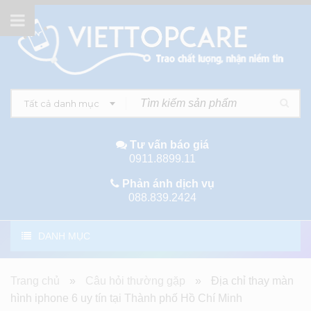
Tất cả danh mục
Tư vấn báo giá
0911.8899.11
Phản ánh dịch vụ
088.839.2424
DANH MỤC
Trang chủ
»
Câu hỏi thường gặp
»
Địa chỉ thay màn
hình iphone 6 uy tín tại Thành phố Hồ Chí Minh