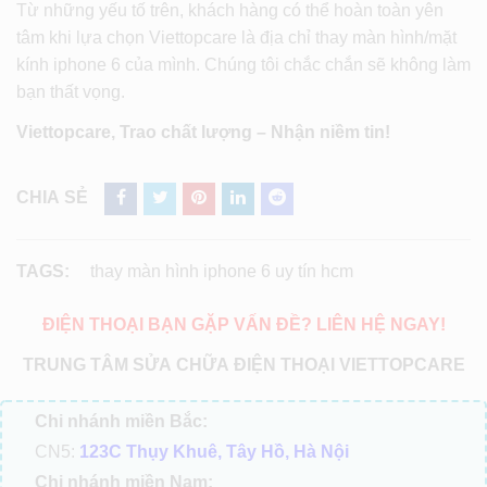
Từ những yếu tố trên, khách hàng có thể hoàn toàn yên
tâm khi lựa chọn Viettopcare là địa chỉ thay màn hình/mặt
kính iphone 6 của mình. Chúng tôi chắc chắn sẽ không làm
bạn thất vọng.
Viettopcare, Trao chất lượng – Nhận niềm tin!
CHIA SẺ
TAGS:
thay màn hình iphone 6 uy tín hcm
ĐIỆN THOẠI BẠN GẶP VẤN ĐỀ? LIÊN HỆ NGAY!
TRUNG TÂM SỬA CHỮA ĐIỆN THOẠI VIETTOPCARE
Chi nhánh miền Bắc:
CN5:
123C Thụy Khuê, Tây Hồ, Hà Nội
Chi nhánh miền Nam: