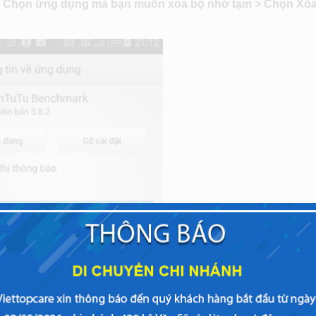
> Chọn ứng dụng mà bạn muốn xóa bộ nhớ tạm > Chọn Xó