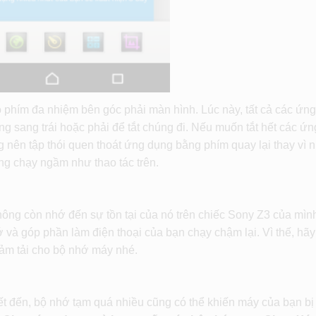
phím đa nhiệm bên góc phải màn hình. Lúc này, tất cả các ứn
ng sang trái hoặc phải để tắt chúng đi. Nếu muốn tắt hết các ứ
ng nên tập thói quen thoát ứng dụng bằng phím quay lại thay vì
ng chạy ngầm như thao tác trên.
hông còn nhớ đến sự tồn tại của nó trên chiếc Sony Z3 của mìn
à góp phần làm điện thoại của bạn chạy chậm lại. Vì thế, hãy
iảm tải cho bộ nhớ máy nhé.
ết đến, bộ nhớ tạm quá nhiều cũng có thể khiến máy của bạn bị