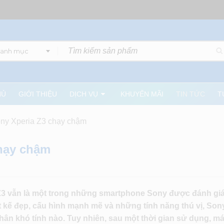
danh mục
HỦ
GIỚI THIỆU
DỊCH VỤ
KHUYẾN MÃI
TIN TỨC
T
ony Xperia Z3 chạy chậm
chạy chậm
 Z3 vẫn là một trong những smartphone Sony được đánh giá
ết kế đẹp, cấu hình mạnh mẽ và những tính năng thú vị, Son
ân khó tính nào. Tuy nhiên, sau một thời gian sử dụng, má