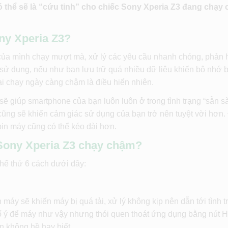
 thể sẽ là “cứu tinh” cho chiếc Sony Xperia Z3 đang chạy
ony Xperia Z3?
 của mình chạy mượt mà, xử lý các yêu cầu nhanh chóng, phản 
n sử dụng, nếu như bạn lưu trữ quá nhiều dữ liệu khiến bộ nhớ b
hoại chạy ngày càng chậm là điều hiển nhiên.
ộ sẽ giúp smartphone của bạn luôn luôn ở trong tình trạng “sẵn 
cũng sẽ khiến cảm giác sử dụng của bạn trở nên tuyệt vời hơn
 pin máy cũng có thể kéo dài hơn.
 Sony Xperia Z3 chạy chậm?
thể thử 6 cách dưới đây:
áy sẽ khiến máy bị quá tải, xử lý không kịp nên dẫn tới tình tr
 cố ý để máy như vậy nhưng thói quen thoát ứng dụng bằng nút
 không hề hay biết.