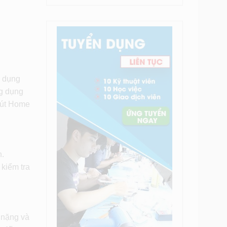
g dụng
ng dụng
 nút Home
h.
 kiểm tra
 nặng và