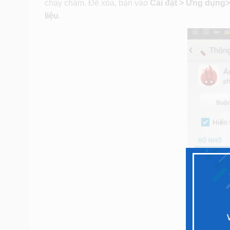
chạy chậm. Để xóa, bạn vào
Cài đặt > Ứng dụng
liệu
.