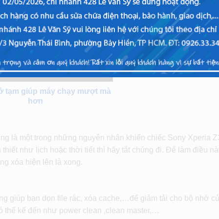
ớ tạm giúp máy chạy mượt mà
hơn
ũng là một trong những nguyên nhân khiến chiếc Sony Xperia Z
hiết như lịch hoặc thời tiết thì hãy tắt chúng đi. Để làm điều nà
g xóa hiện lên là xong.
ng giúp bạn dọn file rác, xóa cache,…để giảm tải cho bộ nhớ c
có thể kể đến như power clean ,clean master,…