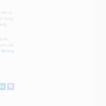
 mới lại
sử dụng.
p máy
g tin
 xem các
 tắt ứng