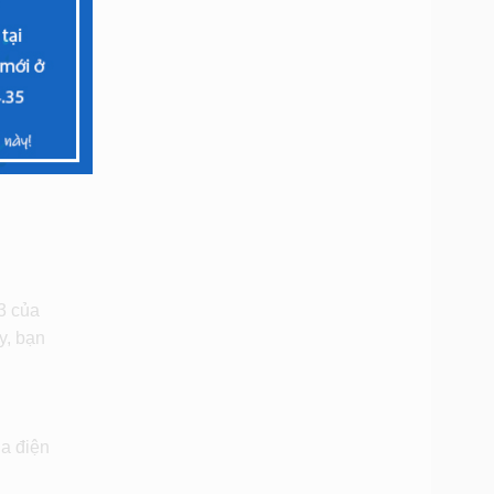
3 của
y, bạn
ủa điện