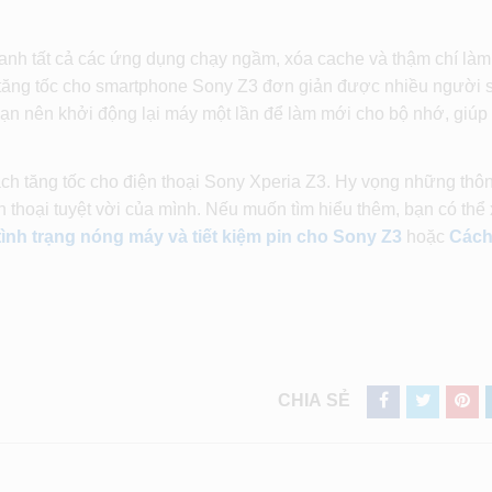
nhanh tất cả các ứng dụng chạy ngầm, xóa cache và thậm chí làm
h tăng tốc cho smartphone Sony Z3 đơn giản được nhiều người 
ạn nên khởi động lại máy một lần để làm mới cho bộ nhớ, giú
ách tăng tốc cho điện thoại Sony Xperia Z3. Hy vọng những thôn
n thoại tuyệt vời của mình. Nếu muốn tìm hiểu thêm, bạn có thể
ình trạng nóng máy và tiết kiệm pin cho Sony Z3
hoặc
Cách
CHIA SẺ