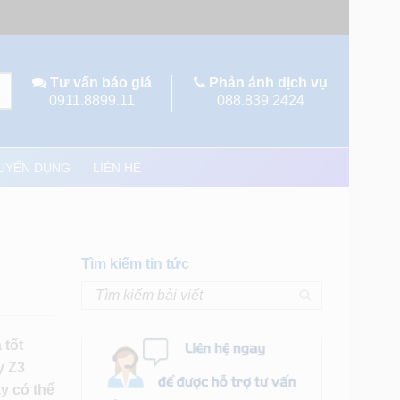
Tư vấn báo giá
Phản ánh dịch vụ
0911.8899.11
088.839.2424
UYỂN DỤNG
LIÊN HỆ
Tìm kiếm tin tức
 tốt
y Z3
y có thể