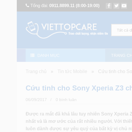
Tổng đài:
0911.8899.11
(8:00-19:00)
Tất cả 
DANH MỤC
TRANG C
Trang chủ
»
Tin tức Mobile
»
Cứu tinh cho S
Cứu tinh cho Sony Xperia Z3 
06/09/2017
0 bình luân
Được ra mắt đã khá lâu tuy nhiên Sony Xperia
nhất và là mơ ước của rất nhiều người. Với thi
luôn dành được sự yêu quý của bất kỳ vị chủ nh