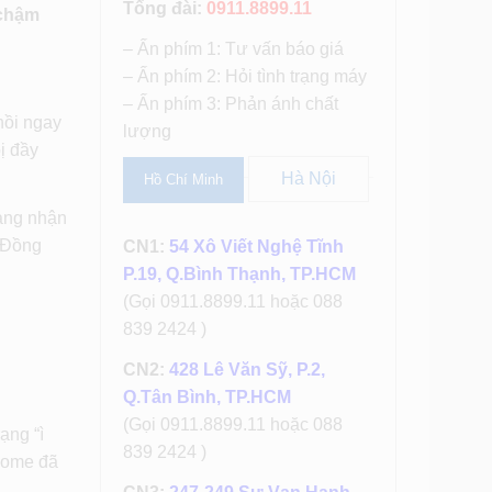
Tổng đài:
0911.8899.11
 chậm
– Ấn phím 1: Tư vấn báo giá
– Ấn phím 2: Hỏi tình trạng máy
– Ấn phím 3: Phản ánh chất
hồi ngay
lượng
ị đầy
Hà Nội
Hồ Chí Minh
sàng nhận
. Đồng
CN1:
54 Xô Viết Nghệ Tĩnh
P.19, Q.Bình Thạnh, TP.HCM
(Gọi 0911.8899.11 hoặc 088
839 2424 )
CN2:
428 Lê Văn Sỹ, P.2,
Q.Tân Bình, TP.HCM
(Gọi 0911.8899.11 hoặc 088
ạng “ì
839 2424 )
 Home đã