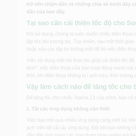
trở nên chậm dần và những chia sẻ dưới đây có
dần của bạn đấy.
Tại sao cần cải thiện tốc độ cho S
Khi sử dụng, chúng ta luôn muốn chiếc điện thoại
lập tức khi tương tác. Tuy nhiên, sau một thời gia
hoặc xóa các tập tin không triệt để thì việc điện t
Việc sử dụng một vài thao tác giúp cải thiện tốc đ
lệnh”, việc điên thoại của bạn hoạt động mượt mà 
thời, khi điện thoại không bị ì ạch nữa, thời lượng
Vậy làm cách nào để tăng tốc cho
Để tăng tốc cho chiếc Xperia Z3 của mình, bạn có 
1. Tắt các ứng dụng không cần thiết
Việc bạn mở quá nhiều ứng dụng cùng một lúc trên m
ạch” trên tất cả các ứng dụng. Đôi khi bạn không
dẫn đến tình trạng các ứng dụng chạy ngầm mà bạn