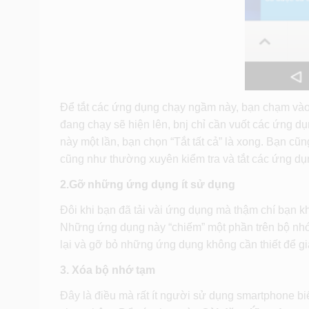
Để tắt các ứng dụng chạy ngầm này, bạn chạm vào 
đang chạy sẽ hiện lên, bnj chỉ cần vuốt các ứng dụ
này một lần, bạn chọn “Tắt tất cả” là xong. Bạn cũ
cũng như thường xuyên kiểm tra và tắt các ứng dụ
2.Gỡ những ứng dụng ít sử dụng
Đôi khi bạn đã tải vài ứng dụng mà thậm chí bạn k
Những ứng dụng này “chiếm” một phần trên bộ nhớ v
lại và gỡ bỏ những ứng dụng không cần thiết để g
3. Xóa bộ nhớ tạm
Đây là điều mà rất ít người sử dụng smartphone bi