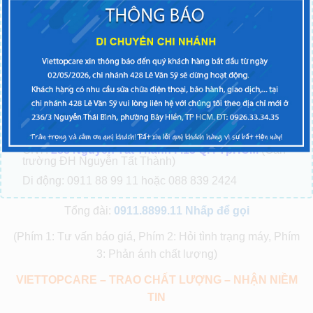
CN3:
247-249 Sư Vạn Hạnh P.9 Q.10, Tp.HCM
(cạnh
chùa Ấn Quang)
(Gọi 0911 88 99 11 hoặc 088 839 2424 )
CN4:
81 Dương Văn Cam P.Linh Tây Q. Thủ Đức
TPHCM
(Gần chợ Thủ Đức)
(Gọi 0911 88 99 11 hoặc 088 839 2424 )
CN6:
37 Nguyễn Oanh P.10 Q. Gò vấp TPHCM
(Gọi 0911 88 99 11 hoặc 088 839 2424)
CN7:
288 Nguyễn Tất Thành P.13 Q.4 TpHCM
(Gần
trường ĐH Nguyễn Tất Thành)
Di động: 0911 88 99 11 hoặc 088 839 2424
Tổng đài:
0911.8899.11
Nhấp để gọi
(Phím 1: Tư vấn báo giá, Phím 2: Hỏi tình trạng máy, Phím
3: Phản ánh chất lượng)
VIETTOPCARE – TRAO CHẤT LƯỢNG – NHẬN NIỀM
TIN