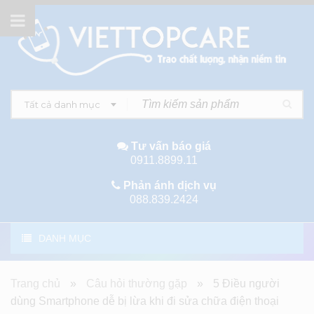
Tất cả danh mục
Tư vấn báo giá
0911.8899.11
Phản ánh dịch vụ
088.839.2424
DANH MỤC
Trang chủ
»
Câu hỏi thường gặp
»
5 Điều người
dùng Smartphone dễ bị lừa khi đi sửa chữa điện thoại