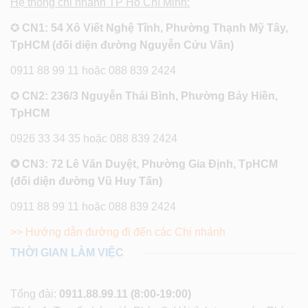
Hệ thống chi nhánh TP Hồ Chí Minh:
✪
CN1: 54 Xô Viết Nghệ Tĩnh, Phường Thạnh Mỹ Tây,
TpHCM (đối diện đường Nguyễn Cửu Vân)
0911 88 99 11 hoặc 088 839 2424
✪
CN2: 236/3 Nguyễn Thái Bình, Phường Bảy Hiền,
TpHCM
0926 33 34 35 hoặc 088 839 2424
✪ CN3: 72 Lê Văn Duyệt, Phường Gia Định, TpHCM
(đối diện đường Vũ Huy Tấn)
0911 88 99 11 hoặc 088 839 2424
>> Hướng dẫn đường đi đến các Chi nhánh
THỜI GIAN LÀM VIỆC
Tổng đài:
0911.88.99.11
(8:00-19:00)