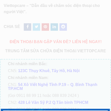
Viettopcare – “Dẫn đầu về chăm sóc điện thoại cho
người Việt”.
CHIA SẺ
ĐIỆN THOẠI BẠN GẶP VẤN ĐỀ? LIÊN HỆ NGAY!
TRUNG TÂM SỬA CHỮA ĐIỆN THOẠI VIETTOPCARE
Chi nhánh miền Bắc:
CN5:
123C Thụy Khuê, Tây Hồ, Hà Nội
Chi nhánh miền Nam:
CN1:
54 Xô Viết Nghệ Tĩnh P.19 – Q. Bình Thạnh
TP.HCM
(Gọi 0911 88 99 11 hoặc 088 839 2424 )
CN2:
428 Lê Văn Sỹ P.2 Q.Tân bình TPHCM
(Gọi 0911 88 99 11 hoặc 088 839 2424 )