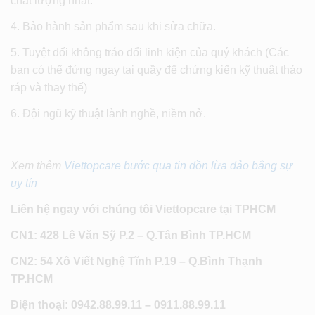
chất lượng nhất.
4. Bảo hành sản phẩm sau khi sửa chữa.
5. Tuyệt đối không tráo đổi linh kiện của quý khách (Các
bạn có thể đứng ngay tại quầy để chứng kiến kỹ thuật tháo
ráp và thay thế)
6. Đội ngũ kỹ thuật lành nghề, niềm nở.
Xem thêm
Viettopcare bước qua tin đồn lừa đảo bằng sự
uy tín
Liên hệ ngay với chúng tôi Viettopcare tại TPHCM
CN1: 428 Lê Văn Sỹ P.2 – Q.Tân Bình TP.HCM
CN2: 54 Xô Viết Nghệ Tĩnh P.19 – Q.Bình Thạnh
TP.HCM
Điện thoại: 0942.88.99.11 – 0911.88.99.11