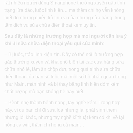
rất nhiều người dùng Smartphone thường xuyên gặp tình
trạng lừa đảo, luộc linh kiện… mà thậm chí họ vẫn không
biết do những chiêu trò tinh vi của những cửa hàng, trung
tâm dịch vụ sửa chữa điện thoại kém uy tín.
Sau đây là những trường hợp mà mọi người cần lưa ý
khi đi sửa chữa điện thoại yêu quí của mình:
– Bị luộc, tráo linh kiện zin. Đây có thể nói là trường hợp
gặp thường xuyên và khá phổ biến tại các cửa hàng sửa
chữa nhỏ lẻ, làm ăn chộp dựt, trong quá trình sửa chữa
điện thoại của bạn sẽ luộc mất một số bộ phận quan trọng
như Main, màn hình và bị thay bằng linh kiện dỏm kém
chất lượng mà bạn không hề hay biết.
– Bệnh nhẹ thành bệnh nặng, tay nghề kém. Trong hợp
này, ví dụ bạn chỉ đi sửa loa nhưng lại phát sinh thêm
nhưng lỗi khác, nhưng tay nghề kĩ thuật kém có khi về lại
hỏng cả wifi, thậm chí hỏng cả main…