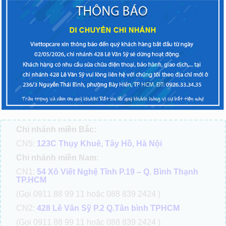
CHIA SẺ
TAGS:
Samsung Galaxy S9
,
Samsung Galaxy S9 Plus
,
thay màn hình samsung
ĐIỆN THOẠI BẠN GẶP VẤN ĐỀ? LIÊN HỆ NGAY!
TRUNG TÂM SỬA CHỮA ĐIỆN THOẠI VIETTOPCARE
Chi nhánh miền Bắc:
CN5:
123C Thụy Khuê, Tây Hồ, Hà Nội
Chi nhánh miền Nam:
CN1:
54 Xô Viết Nghệ Tĩnh P.19 – Q. Bình Thạnh
TP.HCM
(Gọi 0911 88 99 11 hoặc 088 839 2424 )
CN2:
428 Lê Văn Sỹ P.2 Q.Tân bình TPHCM
(Gọi 0911 88 99 11 hoặc 088 839 2424 )