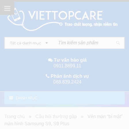
Tất cả danh mục
Tư vấn báo giá
0911.8899.11
Phản ánh dịch vụ
088.839.2424
DANH MỤC
Trang chủ
»
Câu hỏi thường gặp
»
Vén màn “bí mật”
màn hình Samsung S9, S9 Plus