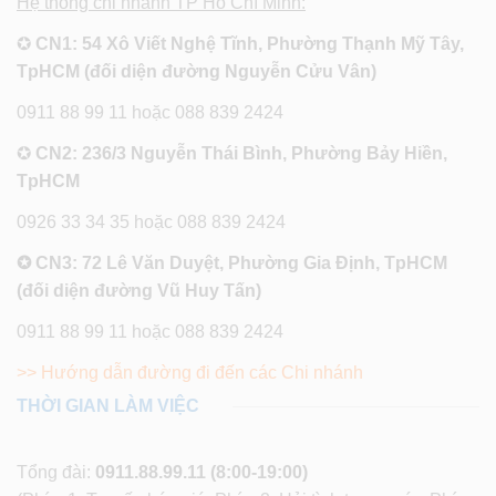
Hệ thống chi nhánh TP Hồ Chí Minh:
✪
CN1: 54 Xô Viết Nghệ Tĩnh, Phường Thạnh Mỹ Tây,
TpHCM (đối diện đường Nguyễn Cửu Vân)
0911 88 99 11 hoặc 088 839 2424
✪
CN2: 236/3 Nguyễn Thái Bình, Phường Bảy Hiền,
TpHCM
0926 33 34 35 hoặc 088 839 2424
✪ CN3: 72 Lê Văn Duyệt, Phường Gia Định, TpHCM
(đối diện đường Vũ Huy Tấn)
0911 88 99 11 hoặc 088 839 2424
>> Hướng dẫn đường đi đến các Chi nhánh
THỜI GIAN LÀM VIỆC
Tổng đài:
0911.88.99.11
(8:00-19:00)