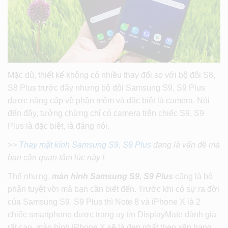
Mặc dù, thiết kế không có nhiều thay đổi so với bộ đôi S8,
S8 Plus trước đây nhưng bộ đôi Samsung S9, S9 Plus
được nâng cấp về phần mềm và đặc biệt là camera. Nói
đến đây, tưởng chừng chỉ có camera trên chiếc S9, S9
Plus là đặc biệt, là đáng nói.
>>
Thay mặt kính Samsung S9, S9 Plus
đang là vấn đề mà
bạn cần quan tâm lúc này !
Thế nhưng,
màn hình Samsung S9, S9 Plus
cũng là bộ
phận tuyệt vời mà bạn cần biết đến. Trước khi có sự ra đời
của Samsung S9, S9 Plus thì Note 8 và iPhone X là 2
chiếc smartphone được trang uy tín DisplayMate đánh giá
rất cao, màn hình iPhone X sẽ là đẹp nhất theo xếp hạng