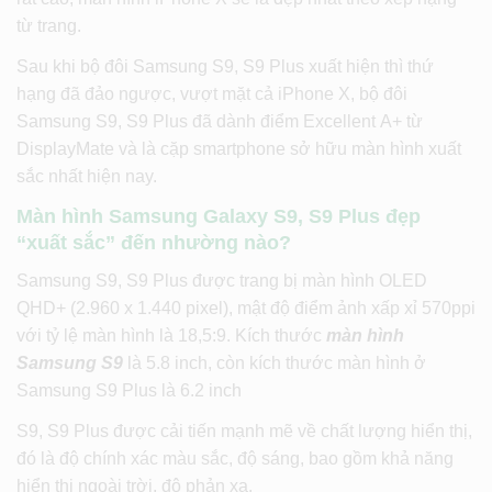
từ trang.
Sau khi bộ đôi Samsung S9, S9 Plus xuất hiện thì thứ
hạng đã đảo ngược, vượt mặt cả iPhone X, bộ đôi
Samsung S9, S9 Plus đã dành điểm Excellent A+ từ
DisplayMate và là cặp smartphone sở hữu màn hình xuất
sắc nhất hiện nay.
Màn hình Samsung Galaxy S9, S9 Plus đẹp
“xuất sắc” đến nhường nào?
Samsung S9, S9 Plus được trang bị màn hình OLED
QHD+ (2.960 x 1.440 pixel), mật độ điểm ảnh xấp xỉ 570ppi
với tỷ lệ màn hình là 18,5:9. Kích thước
màn hình
Samsung S9
là 5.8 inch, còn kích thước màn hình ở
Samsung S9 Plus là 6.2 inch
S9, S9 Plus được cải tiến mạnh mẽ về chất lượng hiển thị,
đó là độ chính xác màu sắc, độ sáng, bao gồm khả năng
hiển thị ngoài trời, độ phản xạ.