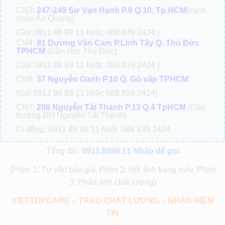
CN3:
247-249 Sư Vạn Hạnh P.9 Q.10, Tp.HCM
(cạnh
chùa Ấn Quang)
(Gọi 0911 88 99 11 hoặc 088 839 2424 )
CN4:
81 Dương Văn Cam P.Linh Tây Q. Thủ Đức
TPHCM
(Gần chợ Thủ Đức)
(Gọi 0911 88 99 11 hoặc 088 839 2424 )
CN6:
37 Nguyễn Oanh P.10 Q. Gò vấp TPHCM
(Gọi 0911 88 99 11 hoặc 088 839 2424)
CN7:
288 Nguyễn Tất Thành P.13 Q.4 TpHCM
(Gần
trường ĐH Nguyễn Tất Thành)
Di động: 0911 88 99 11 hoặc 088 839 2424
Tổng đài:
0911.8899.11
Nhấp để gọi
(Phím 1: Tư vấn báo giá, Phím 2: Hỏi tình trạng máy, Phím
3: Phản ánh chất lượng)
VIETTOPCARE – TRAO CHẤT LƯỢNG – NHẬN NIỀM
TIN