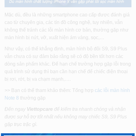
Mặc dù, đều là những smartphone cao cấp được đánh giá
cao từ chuyên gia, các tín đồ công nghệ, tuy nhiên, vẫn
không thể tránh các lỗi màn hình cơ bản, thường gặp như
màn hình bị nứt, vỡ, xuất hiện ám vàng, sọc,…
Như vậy, có thể khẳng định, màn hình bộ đôi S9, S9 Plus
vẫn chưa có sự đảm bảo rằng sẽ có độ bền tốt hơn các
dòng sản phẩm khác. Để hạn chế trường hợp gặp lỗi trong
quá trình sử dụng thì bạn cần hạn chế để chiếc điện thoại
bị rơi, rớt, bị va chạm mạnh,….
>> Bạn có thể tham khảo thêm: Tổng hợp
các lỗi màn hình
Note 8
thường gặp
Đến ngay
Viettopcare
để kiểm tra nhanh chóng và nhận
được sự hỗ trợ tốt nhất nếu không may chiếc S9, S9 Plus
gặp trục trặc gì.