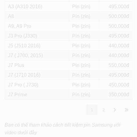
A3 (A310 2016)
Pin (zin)
495
A8
Pin (zin)
500
A9, A9 Pro
Pin (zin)
500
J3 Pro (J330)
Pin (zin)
495
J5 (J510 2016)
Pin (zin)
440
J7 ( J700, 2015)
Pin (zin)
440
J7 Plus
Pin (zin)
550
J7 (J710 2016)
Pin (zin)
495
J7 Pro ( J730)
Pin (zin)
450
J7 Prime
Pin (zin)
350
1
2
Bạn có thể tham khảo cách tiết kiệm pin Samsung với
video dưới đây