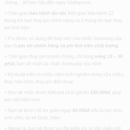
chóng,…thì bạn hãy đến ngay Viettopcare.
+ Thời gian
bảo hành lâu dài
, thời gian bảo hành 12
tháng khi bạn thay pin chính hãng và 3 tháng khi bạn thay
pin linh kiện
+ Pin được sử dụng để thay mới cho chiếc Samsung của
bạn là
pin zin chính hãng và pin linh kiện chất lượng
.
+ Thời gian thay pin nhanh chóng, chỉ trong
vòng 15 – 30
phút
, bạn sẽ nhận lại chiếc Samsung của mình
+ Kỹ thuật viên có nhiều năm kinh nghiệm trong sửa chữa,
thay màn hình, thay pin điện thoại
+ Bạn sẽ nhận được Giftcard có trị giá tới
150.000đ
, giúp
bạn tiết kiệm hơn.
+ Bạn sẽ được hỗ trợ giảm ngay
50.000đ
nếu là học sinh,
sinh viên, tài xế Grab, Uber.
+ Ngoài ra, bạn sẽ được ưu đãi kiểm tra, tư vấn miễn phí