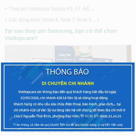
+ Thay pin Samsung Galaxy A5, A7, A8,…
+ Các dòng khác (Note 8, Note 7, Note 5,…)
Tại sao thay pin Samsung, bạn có thể chọn
Viettopcare?
Nếu bạn đang tìm một địa điểm thay pin chính hãng, pin
Samsung chất lượng và bạn cần một nơi thay pin nhanh