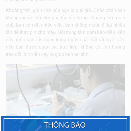
Khoảng thời gian chờ của bạn là quý giá. Chắc chắn bạn
không muốn chờ đợi quá lâu vì những khoảng thời gian
chết bạn còn rất nhiều việc, bạn không muốn đi lại nhiều
lần để thay pin cho máy. Một trung tâm đảm bảo điều kiện
này, giúp bạn lấy ngay trong ngày quả thật rất tuyệt vời,
nếu bạn được quan sát trực tiếp, không có tình huống
tráo đổi linh kiện xảy ra giúp bạn an tâm.