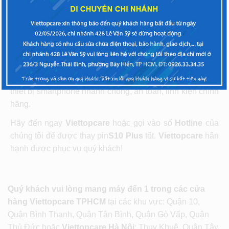
Viettopcare
– trung tâm sửa chữa và thay thế linh kiện
điện thoại uy tín, chất lượng đáp ứng đầy đủ các yêu cầu
trên của bạn. Chúng tôi là một trong những nơi sửa chữa
uy tín nhất tại
Hà Nội
và
TP. HCM
giúp bạn khắc phục lỗi
thiết bị smartphone nhanh chóng, an toàn, linh kiện chính
hãng.
Hãy đến ngay
Viettopcare
hoặc gọi vào số
Hotline
của
chúng tôi để được thay pin
S10 Plus
tốt.
Viettopcare
hân
hạnh được phục vụ quý khách!
Quý khách vui lòng mang máy đến 1 trong các cửa
hàng Viettopcare TPHCM
tại các khu vực: Quận 10,
Quận Bình Thạnh, Quận Tân Bình, Quận Gò Vấp, Quận
Thủ Đức hoặc
Viettopcare Hà Nội
: Thụy Khuê, Quận Tây