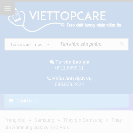
Tất cả danh mục
Tư vấn báo giá
0911.8899.11
Phản ánh dịch vụ
088.839.2424
DANH MỤC
Trang chủ
»
Samsung
»
Thay pin Samsung
»
Thay
pin Samsung Galaxy S10 Plus