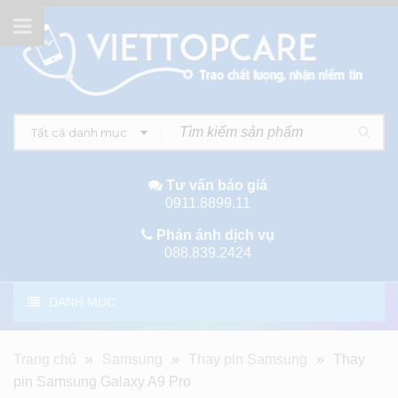
Tất cả danh mục
Tư vấn báo giá
0911.8899.11
Phản ánh dịch vụ
088.839.2424
DANH MỤC
Trang chủ
»
Samsung
»
Thay pin Samsung
»
Thay
pin Samsung Galaxy A9 Pro