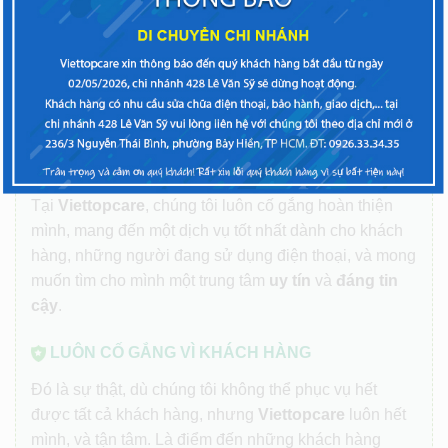
Quận Bình Thạnh, Quận Tân Bình, Quận Gò Vấp, Quận
Thủ Đức hoặc
Viettopcare Hà Nội
: Thụy Khuê, Quận Tây
Hồ, Quận Ba Đình, Hoàn Kiếm, Cầu Giấy, Đống Đa, Quận
Hai Bà Trưng
để được phục vụ tốt nhất.
Tìm trung tâm
gần tôi nhất
LUÔN MANG ĐẾN GIÁ TRỊ THẬT
Tại
Viettopcare
, chúng tôi luôn cố gắng hoàn thiện
mình, mang đến một dịch vụ tốt nhất dành cho khách
hàng, những người đang sử dụng điện thoại, và mong
muốn tìm cho mình một trung tâm
uy tín
và
đáng tin
cậy
.
LUÔN CỐ GẮNG VÌ KHÁCH HÀNG
Đó là sự thật, dù chúng tôi không thể phục vụ hết
được tất cả khách hàng, nhưng
Viettopcare
luôn hết
mình, và tận tâm. Là điểm đến những khách hàng