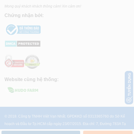
Mong quý khách khách thông cảm! Xin cảm ơn!
Chứng nhận bởi:
Website cùng hệ thống:
© 2018. Công ty TNHH Việt Vạn Nhất. GPDKKD số 0313365760 do Sở Kế
hoạch và Đầu tư Tp.HCM cấp ngày 23/07/2015. Địa chỉ: 7, Đường 783A Tạ
Quang Bửu, P.4, Q.8, Tp.HCM