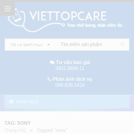
Tất cả danh mục
Tư vấn báo giá
0911.8899.11
Phản ánh dịch vụ
088.839.2424
DANH MỤC
TAG: SONY
Trang chủ
»
Tagged "sony"