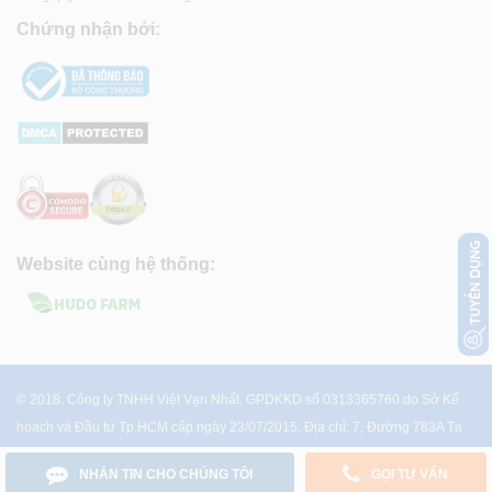
Chứng nhận bởi:
Website cùng hệ thống:
© 2018. Công ty TNHH Việt Vạn Nhất. GPDKKD số 0313365760 do Sở Kế
hoạch và Đầu tư Tp.HCM cấp ngày 23/07/2015. Địa chỉ: 7, Đường 783A Tạ
Quang Bửu, P.4, Q.8, Tp.HCM
NHẮN TIN CHO CHÚNG TÔI
GỌI TƯ VẤN