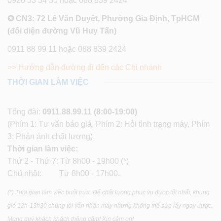
0926 33 34 35 hoặc 088 839 2424
✪ CN3: 72 Lê Văn Duyệt, Phường Gia Định, TpHCM
(đối diện đường Vũ Huy Tấn)
0911 88 99 11 hoặc 088 839 2424
>> Hướng dẫn đường đi đến các Chi nhánh
THỜI GIAN LÀM VIỆC
Tổng đài:
0911.88.99.11
(8:00-19:00)
(Phím 1: Tư vấn báo giá, Phím 2: Hỏi tình trạng máy, Phím
3: Phản ánh chất lượng)
Thời gian làm việc:
Thứ 2 - Thứ 7: Từ 8h00 - 19h00 (*)
Chủ nhật: Từ 8h00 - 17h00.
(*) Thời gian làm việc buổi trưa: Để chất lượng phục vụ được tốt nhất, khung
giờ 12h-13h30 chúng tôi vẫn nhận máy nhưng không thể sửa lấy ngay được.
Mong quý khách khách thông cảm! Xin cảm ơn!