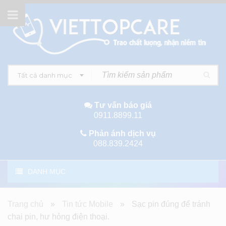
Tất cả danh mục
Tư vấn báo giá
0911.8899.11
Phản ánh dịch vụ
088.839.2424
DANH MỤC
Trang chủ
»
Tin tức Mobile
»
Sạc pin đúng để tránh
chai pin, hư hỏng điện thoại.