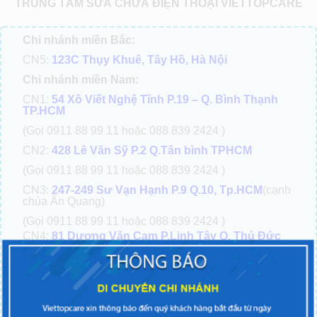
TRUNG TÂM SỬA CHỮA ĐIỆN THOẠI VIETTOPCARE
Chi nhánh miền Bắc:
CN5:
123C Thụy Khuê, Tây Hồ, Hà Nội
Chi nhánh miền Nam:
CN1:
54 Xô Viết Nghệ Tĩnh P.19 – Q. Bình Thạnh
TP.HCM
(Gọi 0911 88 99 11 hoặc 088 839 2424 )
CN2:
428 Lê Văn Sỹ P.2 Q.Tân bình TPHCM
(Gọi 0911 88 99 11 hoặc 088 839 2424 )
CN3:
247-249 Sư Vạn Hạnh P.9 Q.10, Tp.HCM
(cạnh
chùa Ấn Quang)
(Gọi 0911 88 99 11 hoặc 088 839 2424 )
CN4:
81 Dương Văn Cam P.Linh Tây Q. Thủ Đức
TPHCM
(Gần chợ Thủ Đức)
(Gọi 0911 88 99 11 hoặc 088 839 2424 )
CN6:
37 Nguyễn Oanh P.10 Q. Gò vấp TPHCM
(Gọi 0911 88 99 11 hoặc 088 839 2424)