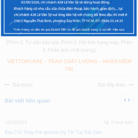
CN7:
288 Nguyễn Tất Thành P.13 Q.4 TpHCM
(Gần
trường ĐH Nguyễn Tất Thành)
Di động: 0911 88 99 11 hoặc 088 839 2424
Tổng đài:
0911.8899.11
Nhấp để gọi
(Phím 1: Tư vấn báo giá, Phím 2: Hỏi tình trạng máy, Phím
3: Phản ánh chất lượng)
VIETTOPCARE – TRAO CHẤT LƯỢNG – NHẬN NIỀM
TIN
Bài trước
Bài tiếp theo
Bài viết liên quan
16/10/2022
0 bình luân
Địa Chỉ Thay Pin Iphone Uy Tín Tại Sài Gòn