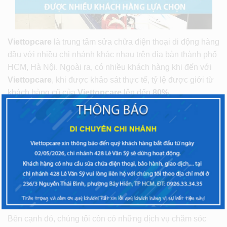
Viettopcare
là trung tâm sửa chữa điện thoại di động hàng
đầu với nhiều chi nhánh khác nhau trên địa bàn thành phố
HCM, Hà Nội. Ngoài ra, có nhiều khách hàng khi đến với
Viettopcare
, khi được khảo sát thực tế, tỷ lệ được giới từ
khách hàng cũ của
Viettopcare
lên đến
80%.
Khi đến với dịch vụ sửa chữa điện thoại tại
Viettopcare,
nếu muốn bạn sẽ được ký xác nhận đầy đủ lên máy,
mainboard để bạn yên tâm giao dế yêu cho kỹ thuật viên
chúng tôi. Thực tế,
Viettopcare
luôn đề cao uy tín lên trên
hết, vì vậy chúng tôi cam kết không bao giờ có việc điện
thoại của bạn bị luộc đồ nhờ vào quy trình kiểm soát chặn
chẽ, không có một kỹ thuật nào tự ý thay thế hoặc lấy linh
kiện của khách.
Bên cạnh đó, chúng tôi còn có những dịch vụ chăm sóc