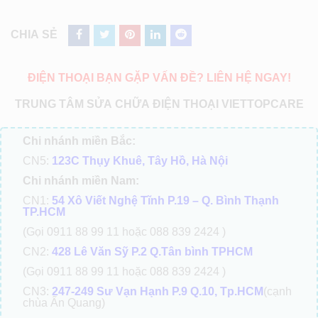
CHIA SẺ
ĐIỆN THOẠI BẠN GẶP VẤN ĐỀ? LIÊN HỆ NGAY!
TRUNG TÂM SỬA CHỮA ĐIỆN THOẠI VIETTOPCARE
Chi nhánh miền Bắc:
CN5:
123C Thụy Khuê, Tây Hồ, Hà Nội
Chi nhánh miền Nam:
CN1:
54 Xô Viết Nghệ Tĩnh P.19 – Q. Bình Thạnh
TP.HCM
(Gọi 0911 88 99 11 hoặc 088 839 2424 )
CN2:
428 Lê Văn Sỹ P.2 Q.Tân bình TPHCM
(Gọi 0911 88 99 11 hoặc 088 839 2424 )
CN3:
247-249 Sư Vạn Hạnh P.9 Q.10, Tp.HCM
(cạnh
chùa Ấn Quang)