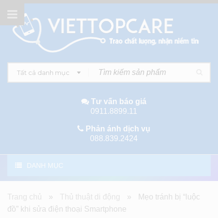
Tất cả danh mục
Tư vấn báo giá
0911.8899.11
Phản ánh dịch vụ
088.839.2424
DANH MỤC
Trang chủ
»
Thủ thuật di động
»
Mẹo tránh bị “luộc
đồ” khi sửa điện thoại Smartphone