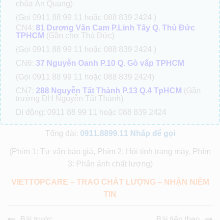
chùa Ấn Quang)
(Gọi 0911 88 99 11 hoặc 088 839 2424 )
CN4:
81 Dương Văn Cam P.Linh Tây Q. Thủ Đức
TPHCM
(Gần chợ Thủ Đức)
(Gọi 0911 88 99 11 hoặc 088 839 2424 )
CN6:
37 Nguyễn Oanh P.10 Q. Gò vấp TPHCM
(Gọi 0911 88 99 11 hoặc 088 839 2424)
CN7:
288 Nguyễn Tất Thành P.13 Q.4 TpHCM
(Gần
trường ĐH Nguyễn Tất Thành)
Di động: 0911 88 99 11 hoặc 088 839 2424
Tổng đài:
0911.8899.11
Nhấp để gọi
(Phím 1: Tư vấn báo giá, Phím 2: Hỏi tình trạng máy, Phím
3: Phản ánh chất lượng)
VIETTOPCARE – TRAO CHẤT LƯỢNG – NHẬN NIỀM
TIN
Bài trước
Bài tiếp theo