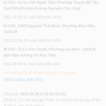
✪
CN1: 54 Xô Viết Nghệ Tĩnh, Phường Thạnh Mỹ Tây,
TpHCM (đối diện đường Nguyễn Cửu Vân)
0911 88 99 11 hoặc 088 839 2424
✪
CN2: 236/3 Nguyễn Thái Bình, Phường Bảy Hiền,
TpHCM
0926 33 34 35 hoặc 088 839 2424
✪ CN3: 72 Lê Văn Duyệt, Phường Gia Định, TpHCM
(đối diện đường Vũ Huy Tấn)
0911 88 99 11 hoặc 088 839 2424
>> Hướng dẫn đường đi đến các Chi nhánh
THỜI GIAN LÀM VIỆC
Tổng đài:
0911.88.99.11
(8:00-19:00)
(Phím 1: Tư vấn báo giá, Phím 2: Hỏi tình trạng máy, Phím
3: Phản ánh chất lượng)