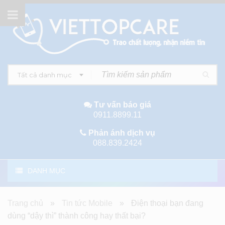
Tất cả danh mục
Tư vấn báo giá
0911.8899.11
Phản ánh dịch vụ
088.839.2424
DANH MỤC
Trang chủ
»
Tin tức Mobile
»
Điện thoại bạn đang
dùng “dậy thì” thành công hay thất bại?