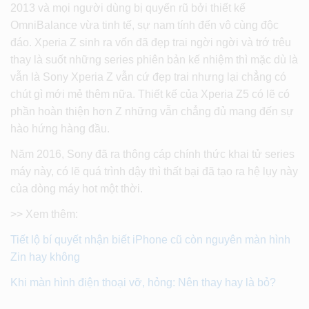
2013 và mọi người dùng bị quyến rũ bởi thiết kế
OmniBalance vừa tinh tế, sự nam tính đến vô cùng độc
đáo. Xperia Z sinh ra vốn đã đẹp trai ngời ngời và trớ trêu
thay là suốt những series phiên bản kế nhiệm thì mặc dù là
vẫn là Sony Xperia Z vẫn cứ đẹp trai nhưng lại chẳng có
chút gì mới mẻ thêm nữa. Thiết kế của Xperia Z5 có lẽ có
phần hoàn thiện hơn Z những vẫn chẳng đủ mang đến sự
hào hứng hàng đầu.
Năm 2016, Sony đã ra thông cáp chính thức khai tử series
máy này, có lẽ quá trình dậy thì thất bại đã tạo ra hệ lụy này
của dòng máy hot một thời.
>> Xem thêm:
Tiết lộ bí quyết nhận biết iPhone cũ còn nguyên màn hình
Zin hay không
Khi màn hình điện thoại vỡ, hỏng: Nên thay hay là bỏ?