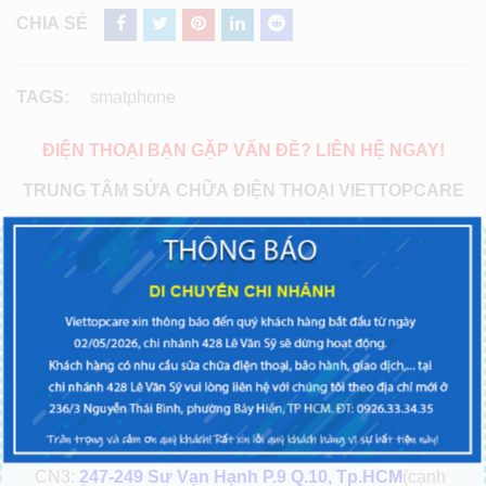
CHIA SẺ
TAGS:
smatphone
ĐIỆN THOẠI BẠN GẶP VẤN ĐỀ? LIÊN HỆ NGAY!
TRUNG TÂM SỬA CHỮA ĐIỆN THOẠI VIETTOPCARE
Chi nhánh miền Bắc:
CN5:
123C Thụy Khuê, Tây Hồ, Hà Nội
Chi nhánh miền Nam:
CN1:
54 Xô Viết Nghệ Tĩnh P.19 – Q. Bình Thạnh
TP.HCM
(Gọi 0911 88 99 11 hoặc 088 839 2424 )
CN2:
428 Lê Văn Sỹ P.2 Q.Tân bình TPHCM
(Gọi 0911 88 99 11 hoặc 088 839 2424 )
CN3:
247-249 Sư Vạn Hạnh P.9 Q.10, Tp.HCM
(cạnh