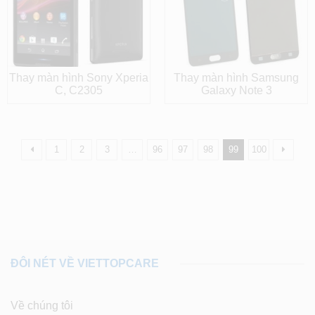
Thay màn hình Sony Xperia
Thay màn hình Samsung
C, C2305
Galaxy Note 3
1
2
3
…
96
97
98
99
100
ĐÔI NÉT VỀ VIETTOPCARE
Về chúng tôi