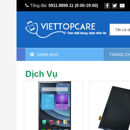
Tổng đài:
0911.8899.11
(8:00-19:00)
Tất cả 
DANH MỤC
TRANG C
Dịch Vụ