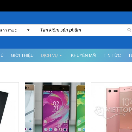
danh mục
HỦ
GIỚI THIỆU
DỊCH VỤ
KHUYẾN MÃI
TIN TỨC
T