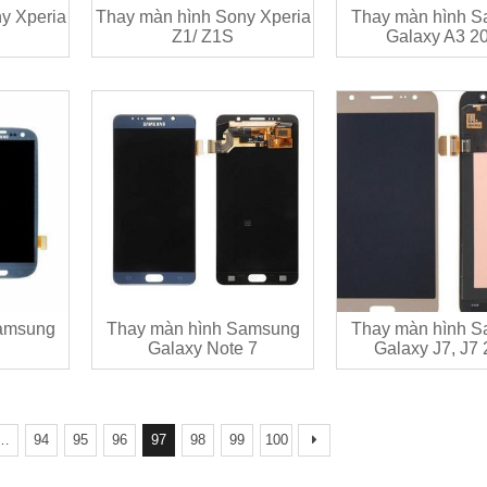
y Xperia
Thay màn hình Sony Xperia
Thay màn hình 
Z1/ Z1S
Galaxy A3 2
amsung
Thay màn hình Samsung
Thay màn hình 
Galaxy Note 7
Galaxy J7, J7
…
94
95
96
97
98
99
100