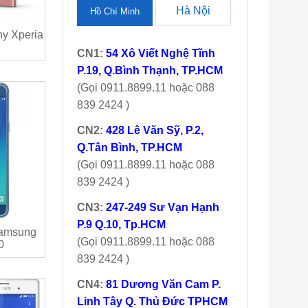
Hà Nội
Hồ Chí Minh
y Xperia
CN1:
54 Xô Viết Nghệ Tĩnh
P.19, Q.Bình Thạnh, TP.HCM
(Gọi 0911.8899.11 hoặc 088
839 2424 )
CN2:
428 Lê Văn Sỹ, P.2,
Q.Tân Bình, TP.HCM
(Gọi 0911.8899.11 hoặc 088
839 2424 )
CN3:
247-249 Sư Vạn Hạnh
P.9 Q.10, Tp.HCM
Samsung
(Gọi 0911.8899.11 hoặc 088
0
839 2424 )
CN4:
81 Dương Văn Cam P.
Linh Tây Q. Thủ Đức TPHCM