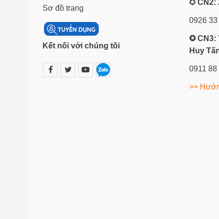
✪
CN2: 
Sơ đồ trang
0926 33
✪ CN3: 
Kết nối với chúng tôi
Huy Tấn
0911 88
>> Hướn