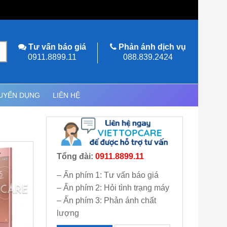
Tư vấn báo giá
Phản ánh dịch vụ
0911.8899.11
088.839.2424
UYỂN DỤNG
LIÊN HỆ
Tổng đài:
0911.8899.11
– Ấn phím 1: Tư vấn báo giá
– Ấn phím 2: Hỏi tình trạng máy
– Ấn phím 3: Phản ánh chất
lượng