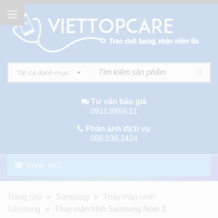
Tất cả danh mục
Tư vấn báo giá
0911.8899.11
Phản ánh dịch vụ
088.839.2424
DANH MỤC
Trang chủ
»
Samsung
»
Thay màn hình
Samsung
»
Thay màn hình Samsung Note 2