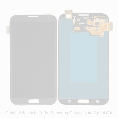
Chính vì đạt kích cỡ đó, Samsung Galaxy Note 2 phải đối