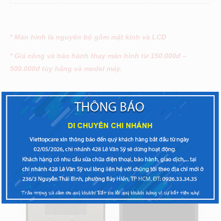
* Màn hình là nguyên bộ gồm mặt kính và LCD
* Giá công và bảo hành thay màn hình từ 150.000đ –
500.000đ tùy hãng và model máy.