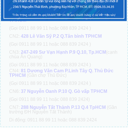
Chi nhánh miền Nam:
CN1:
54 Xô Viết Nghệ Tĩnh P.19 – Q. Bình Thạnh
TP.HCM
(Gọi 0911 88 99 11 hoặc 088 839 2424 )
CN2:
428 Lê Văn Sỹ P.2 Q.Tân bình TPHCM
(Gọi 0911 88 99 11 hoặc 088 839 2424 )
CN3:
247-249 Sư Vạn Hạnh P.9 Q.10, Tp.HCM
(cạnh
chùa Ấn Quang)
(Gọi 0911 88 99 11 hoặc 088 839 2424 )
CN4:
81 Dương Văn Cam P.Linh Tây Q. Thủ Đức
TPHCM
(Gần chợ Thủ Đức)
(Gọi 0911 88 99 11 hoặc 088 839 2424 )
CN6:
37 Nguyễn Oanh P.10 Q. Gò vấp TPHCM
(Gọi 0911 88 99 11 hoặc 088 839 2424)
CN7:
288 Nguyễn Tất Thành P.13 Q.4 TpHCM
(Gần
trường ĐH Nguyễn Tất Thành)
Di động: 0911 88 99 11 hoặc 088 839 2424