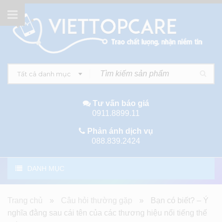
Tất cả danh mục
Tư vấn báo giá
0911.8899.11
Phản ánh dịch vụ
088.839.2424
DANH MỤC
Trang chủ
»
Câu hỏi thường gặp
»
Bạn có biết? – Ý
nghĩa đằng sau cái tên của các thương hiệu nổi tiếng thế