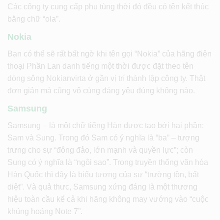
Các công ty cung cấp phụ tùng thời đó đều có tên kết thúc
bằng chữ “ola”.
Nokia
Bạn có thể sẽ rất bất ngờ khi tên gọi “Nokia” của hãng điện
thoại Phần Lan danh tiếng một thời được đặt theo tên
dòng sông Nokianvirta ở gần vị trí thành lập công ty. Thật
đơn giản mà cũng vô cùng đáng yêu đúng không nào.
Samsung
Samsung – là một chữ tiếng Hàn được tạo bởi hai phần:
Sam và Sung. Trong đó Sam có ý nghĩa là “ba” – tượng
trưng cho sự “đông đảo, lớn mạnh và quyền lực”; còn
Sung có ý nghĩa là “ngôi sao”. Trong truyền thống văn hóa
Hàn Quốc thì đây là biểu tượng của sự “trường tồn, bất
diệt”. Và quả thưc, Samsung xứng đáng là một thương
hiệu toàn cầu kể cả khi hãng không may vướng vào “cuộc
khủng hoảng Note 7”.