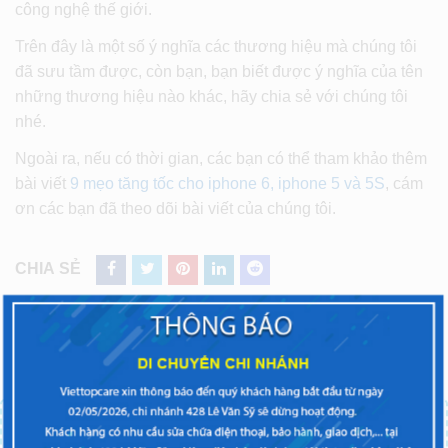
công nghệ thế giới.
Trên đây là một số ý nghĩa các thương hiệu mà chúng tôi
đã sưu tầm được, còn bạn, bạn biết được ý nghĩa của tên
những thương hiệu nào khác, hãy chia sẻ với chúng tôi
nhé.
Ngoài ra, nếu có thời gian, các bạn có thể tham khảo thêm
bài viết
9 mẹo tăng tốc cho iphone 6, iphone 5 và 5S
, cám
ơn các bạn đã theo dõi bài viết của chúng tôi.
CHIA SẺ
ĐIỆN THOẠI BẠN GẶP VẤN ĐỀ? LIÊN HỆ NGAY!
TRUNG TÂM SỬA CHỮA ĐIỆN THOẠI VIETTOPCARE
Chi nhánh miền Bắc:
CN5:
123C Thụy Khuê, Tây Hồ, Hà Nội