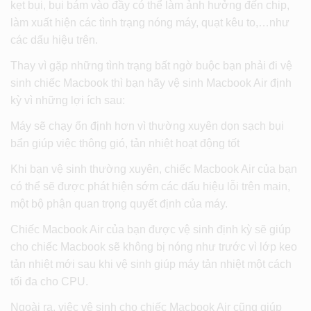
kẹt bụi, bụi bám vào đầy có thể làm ảnh hưởng đến chip,
làm xuất hiện các tình trạng nóng máy, quạt kêu to,…như
các dấu hiệu trên.
Thay vì gặp những tình trạng bất ngờ buộc bạn phải đi vệ
sinh chiếc Macbook thì bạn hãy vệ sinh Macbook Air định
kỳ vì những lợi ích sau:
Máy sẽ chạy ổn định hơn vì thường xuyên dọn sạch bụi
bẩn giúp việc thông gió, tản nhiệt hoạt động tốt
Khi bạn vệ sinh thường xuyên, chiếc Macbook Air của bạn
có thể sẽ được phát hiện sớm các dấu hiệu lỗi trên main,
một bộ phận quan trọng quyết định của máy.
Chiếc Macbook Air của bạn được vệ sinh định kỳ sẽ giúp
cho chiếc Macbook sẽ không bị nóng như trước vì lớp keo
tản nhiệt mới sau khi vệ sinh giúp máy tản nhiệt một cách
tối đa cho CPU.
Ngoài ra, việc vệ sinh cho chiếc Macbook Air cũng giúp