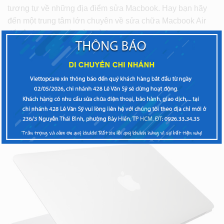
tương tự về những địa điểm sửa Macbook. Hay bạn hãy
đến một trung tâm lớn chuyên về sửa chữa Macbook Air
để vệ sinh cho máy của mình.
Bạn có thể đến ngay dịch vụ
vệ sinh Macbook
Air
để vệ sinh nhanh chóng cho chiếc Macbook
Air của bạn.
Viettopcare – Trung tâm sửa Macbook Air, vệ
sinh Macbook Air uy tín