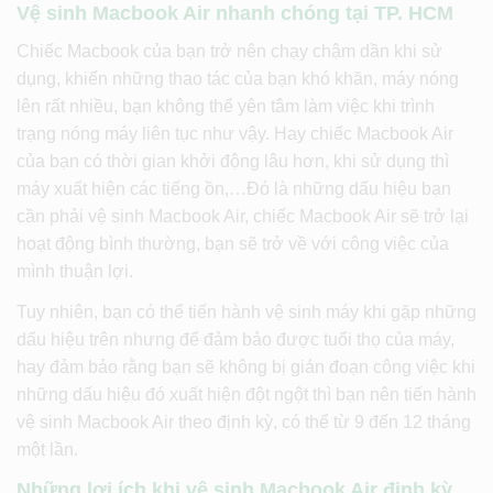
Vệ sinh Macbook Air nhanh chóng tại TP. HCM
Chiếc Macbook của bạn trở nên chạy chậm dần khi sử
dụng, khiến những thao tác của bạn khó khăn, máy nóng
lên rất nhiều, bạn không thể yên tâm làm việc khi trình
trạng nóng máy liên tục như vậy. Hay chiếc Macbook Air
của bạn có thời gian khởi động lâu hơn, khi sử dụng thì
máy xuất hiện các tiếng ồn,…Đó là những dấu hiệu bạn
cần phải vệ sinh Macbook Air, chiếc Macbook Air sẽ trở lại
hoạt động bình thường, bạn sẽ trở về với công việc của
mình thuận lợi.
Tuy nhiên, bạn có thể tiến hành vệ sinh máy khi gặp những
dấu hiệu trên nhưng để đảm bảo được tuổi thọ của máy,
hay đảm bảo rằng bạn sẽ không bị gián đoạn công việc khi
những dấu hiệu đó xuất hiện đột ngột thì bạn nên tiến hành
vệ sinh Macbook Air theo định kỳ, có thể từ 9 đến 12 tháng
một lần.
Những lợi ích khi vệ sinh Macbook Air định kỳ