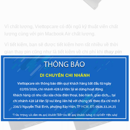
Vì chất lượng, Viettopcare có đội ngũ kỹ thuật viên chất
lượng cùng với pin Macbook Air chất lượng.
Vì tiết kiệm, bạn sẽ được tiết kiệm hơn rất nhiều về thời
gian thay pin cũng như là tiết kiệm về chi phí khi
thay pin
Macbook Air
tại Viettopcare
Bạn có thể tham khảo thêm dịch vụ
sửa Macbook Air
,
vệ
sinh Macbook Air
,…tại Viettopcare