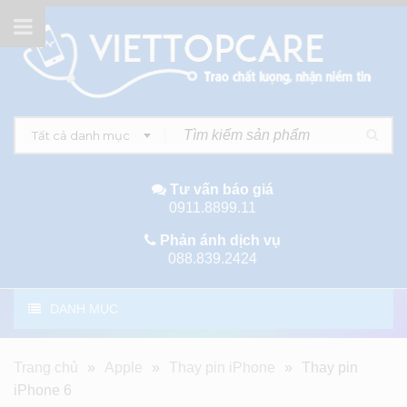
Tất cả danh mục
Tư vấn báo giá
0911.8899.11
Phản ánh dịch vụ
088.839.2424
DANH MỤC
Trang chủ
»
Apple
»
Thay pin iPhone
»
Thay pin
iPhone 6