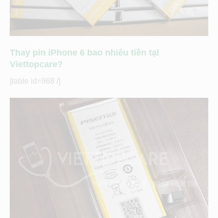
Thay pin iPhone 6 bao nhiêu tiền tại
Viettopcare?
[table id=968 /]