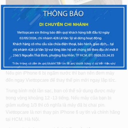
Tại sao phải thay ngay pin khi iPhone 6 bị chai
pin
Khi thấy dấu hiệu trên, bạn không nên tiếp tục sử dụng
mà nên thay pin ngay lập tức. Nhiều người nghĩ rằng sẽ
không có vấn đề gì nhưng nếu bị chai, phồng thì rất có
thể sẽ ảnh hưởng đến nguồn máy, sập nguồn bất thình
lình sẽ mất hết dữ liệu trong máy.
Nếu pin iPhone 6 bị ngấm nước thì bạn nên đem máy
đến ngay Viettopcare để thay thế pin mới ngay lập tức.
Trung bình một lần sạc, bạn có thể sử dụng được máy
trong vòng khoảng 12 -13 tiếng. Nếu máy của bạn bị
giảm xuống 1/3 thì có nghĩa là máy đã bị chai pin.
Viettopcare là nơi thay pin iPhone 6 uy tín và chính hãng
tại HCM, Hà Nội.