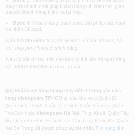
Bước 3:
Sau khoảng 30 phút, pin iPhone 6 sẽ được
thay thế nhanh nhất giúp khách hàng tiết kiệm thời gian,
sau đó khách hàng kiểm tra lại máy.
Bước 4:
Khách hàng thanh toán, viết phiếu bảo hành
và nhận Giftcard.
Câu hỏi tìm kiếm:
thay pin iPhone 6 ở đâu tại hcm, hà
nội, thay pin iPhone 6 chính hãng.
Nếu có bất kì thắc mắc nào bạn có thể liên hệ ngay tổng
đài:
02873.055.355
để được tư vấn.
Quý khách vui lòng mang máy đến 1 trong các cửa
hàng Viettopcare TPHCM
tại các khu vực: Quận 10,
Quận Bình Thạnh, Quận Tân Bình, Quận Gò Vấp, Quận
Thủ Đức hoặc
Viettopcare Hà Nội
: Thụy Khuê, Quận Tây
Hồ, Quận Ba Đình, Hoàn Kiếm, Cầu Giấy, Đống Đa, Quận
Hai Bà Trưng
để được phục vụ tốt nhất.
Tìm trung tâm