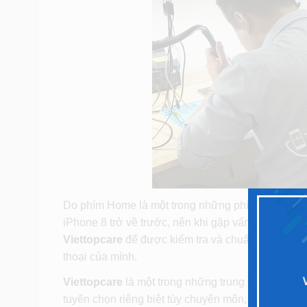
Do phím Home là một trong những phím quan trọng
iPhone 8 trở về trước, nên khi gặp vấn đề bạn có 
Viettopcare
để được kiểm tra và chuẩn đoán, nha
thoại của mình.
Viettopcare
là một trong những trung tâm sửa chữa
tuyển chọn riêng biệt tùy chuyên môn, được đào 