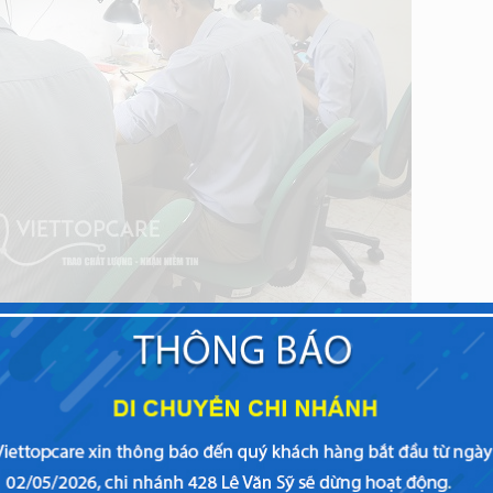
 được sử dụng thường xuyên nhất đặc biệt là trên iPhone đời
thể đến một trong các trung tâm thuộc hệ thống sửa chữa điện t
nh chóng khắc phục vấn đề mà bạn đang gặp phải trên chiếc đ
 điện thoại uy tín tại TpHCM, Hà Nội. Với một đội ngũ kỹ thuật
tạo bài bản chuyên sâu về phần cứng,
sửa phím home
, thay nút