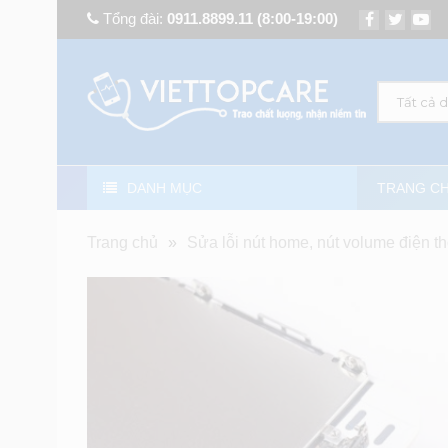
Tổng đài:
0911.8899.11
(8:00-19:00)
Tất cả 
DANH MỤC
TRANG C
Trang chủ
»
Sửa lỗi nút home, nút volume điện th