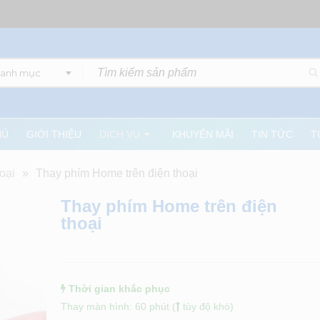
danh mục
HỦ
GIỚI THIỆU
DỊCH VỤ
KHUYẾN MÃI
TIN TỨC
T
oại
»
Thay phím Home trên điện thoại
Thay phím Home trên điện
thoại
Thời gian khắc phục
Thay màn hình: 60 phút (
tùy độ khó)