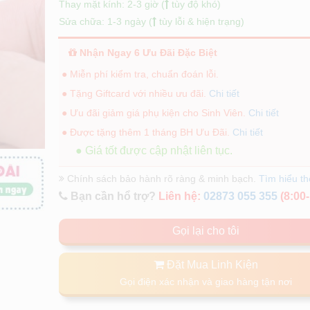
Thay mặt kính: 2-3 giờ (
tùy độ khó)
Sửa chữa: 1-3 ngày (
tùy lỗi & hiện trạng)
Nhận Ngay 6 Ưu Đãi Đặc Biệt
● Miễn phí kiểm tra, chuẩn đoán lỗi.
● Tặng Giftcard với nhiều ưu đãi.
Chi tiết
● Ưu đãi giảm giá phụ kiện cho Sinh Viên.
Chi tiết
● Được tặng thêm 1 tháng BH Ưu Đãi.
Chi tiết
● Giá tốt được cập nhật liên tục.
Chính sách bảo hành rõ ràng & minh bạch.
Tìm hiểu t
Bạn cần hổ trợ?
Liên hệ:
02873 055 355
(8:00-
Gọi lại cho tôi
Đặt Mua Linh Kiện
Gọi điện xác nhận và giao hàng tận nơi