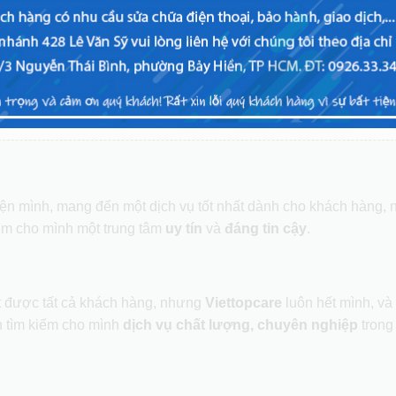
uyên nghiệp.
 cửa hàng Viettopcare TPHCM
tại các khu vực: Quận 10, Quận
Đức hoặc
Viettopcare Hà Nội
: Thụy Khuê, Quận Tây Hồ, Quận 
ng
để được phục vụ tốt nhất.
Tìm trung tâm gần tôi nhất
hiện mình, mang đến một dịch vụ tốt nhất dành cho khách hàng,
ìm cho mình một trung tâm
uy tín
và
đáng tin cậy
.
ết được tất cả khách hàng, nhưng
Viettopcare
luôn hết mình, và
 tìm kiếm cho mình
dịch vụ chất lượng, chuyên nghiệp
trong