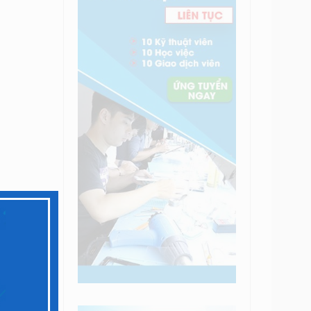
hoại
iện
 viên
 phím