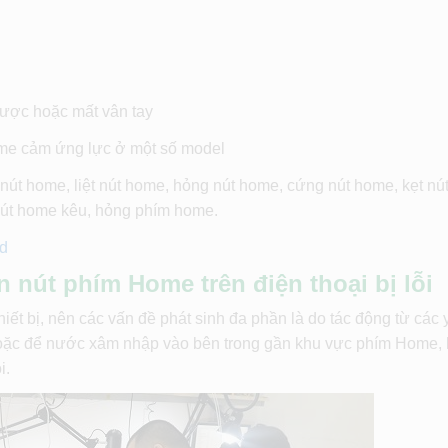
ược hoặc mất vân tay
ome cảm ứng lực ở một số model
út home, liệt nút home, hỏng nút home, cứng nút home, kẹt nú
nút home kêu, hỏng phím home.
rd
nút phím Home trên điện thoại bị lỗi
t bị, nên các vấn đề phát sinh đa phần là do tác động từ các 
p hoặc để nước xâm nhập vào bên trong gần khu vực phím Home, 
i.