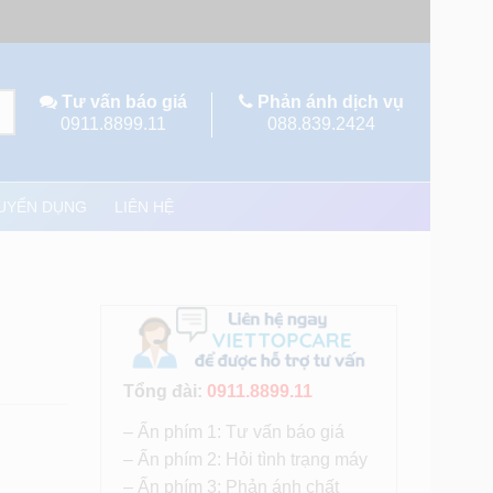
Tư vấn báo giá
Phản ánh dịch vụ
0911.8899.11
088.839.2424
UYỂN DỤNG
LIÊN HỆ
Tổng đài:
0911.8899.11
– Ấn phím 1: Tư vấn báo giá
– Ấn phím 2: Hỏi tình trạng máy
– Ấn phím 3: Phản ánh chất