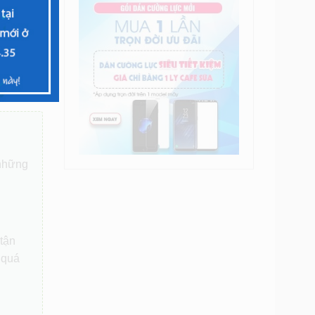
 Bình
Ba Đình,
 những
 tận
 quá