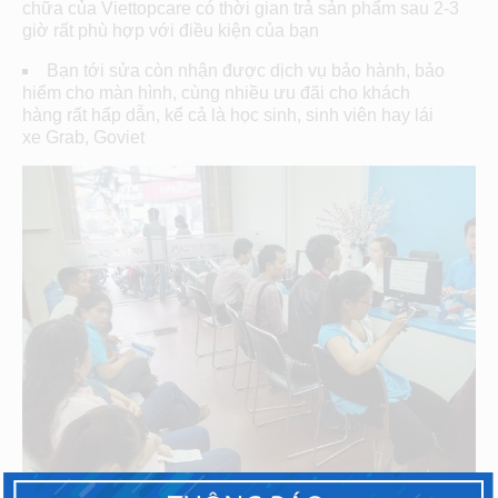
chữa của Viettopcare có thời gian trả sản phẩm sau 2-3
giờ rất phù hợp với điều kiện của bạn
Bạn tới sửa còn nhận được dịch vụ bảo hành, bảo
hiểm cho màn hình, cùng nhiều ưu đãi cho khách
hàng rất hấp dẫn, kể cả là học sinh, sinh viên hay lái
xe Grab, Goviet