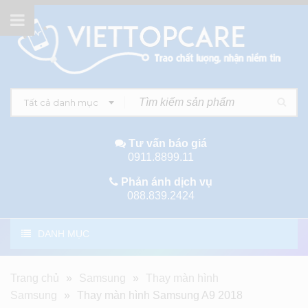
Tất cả danh mục
Tư vấn báo giá
0911.8899.11
Phản ánh dịch vụ
088.839.2424
DANH MỤC
Trang chủ
»
Samsung
»
Thay màn hình
Samsung
»
Thay màn hình Samsung A9 2018