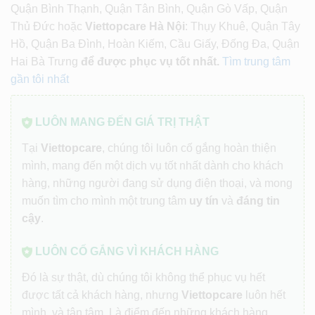
Quận Bình Thạnh, Quận Tân Bình, Quận Gò Vấp, Quận
Thủ Đức hoặc
Viettopcare Hà Nội
: Thụy Khuê, Quận Tây
Hồ, Quận Ba Đình, Hoàn Kiếm, Cầu Giấy, Đống Đa, Quận
Hai Bà Trưng
để được phục vụ tốt nhất.
Tìm trung tâm
gần tôi nhất
LUÔN MANG ĐẾN GIÁ TRỊ THẬT
Tại
Viettopcare
, chúng tôi luôn cố gắng hoàn thiện
mình, mang đến một dịch vụ tốt nhất dành cho khách
hàng, những người đang sử dụng điện thoại, và mong
muốn tìm cho mình một trung tâm
uy tín
và
đáng tin
cậy
.
LUÔN CỐ GẮNG VÌ KHÁCH HÀNG
Đó là sự thật, dù chúng tôi không thể phục vụ hết
được tất cả khách hàng, nhưng
Viettopcare
luôn hết
mình, và tận tâm. Là điểm đến những khách hàng