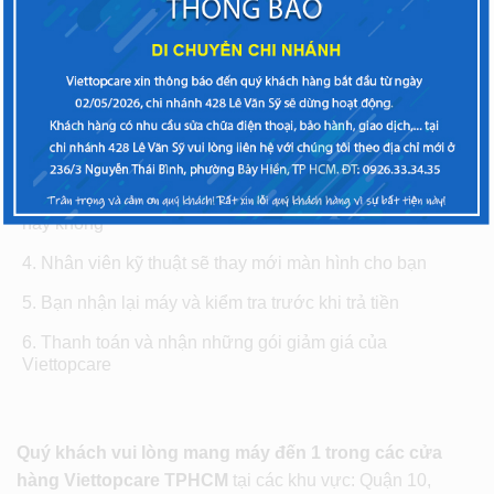
Trình tự thay mau chóng tại Viettopcare
Bạn đem máy đến cho giao dịch viên kiểm tra,
Kỹ thuật viên kiểm tra và phát hiện lỗi trên màn hình
Samsung A9 2018
Bạn sẽ được báo giá
thay màn hình Samsung A9
2018
chính hãng hoặc linh kiện và quyết định có thay
hay không
Nhân viên kỹ thuật sẽ thay mới màn hình cho bạn
Bạn nhận lại máy và kiểm tra trước khi trả tiền
Thanh toán và nhận những gói giảm giá của
Viettopcare
Quý khách vui lòng mang máy đến 1 trong các cửa
hàng Viettopcare TPHCM
tại các khu vực: Quận 10,