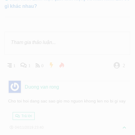
gì khác nhau?
2
1
1
0
Duong van rong
Cho toi hoi dang sac sao gio mo nguon khong len no bi gi vay
Trả lời
04/11/2019 23:40