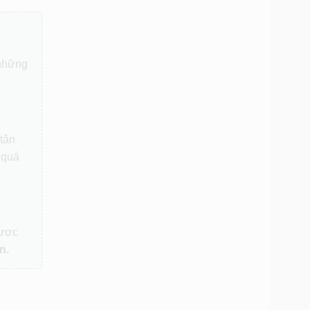
 những
 tận
 quá
được
n.