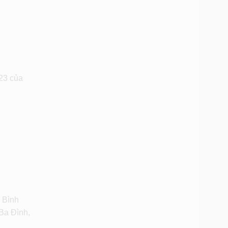
723 của
 Bình
Ba Đình,