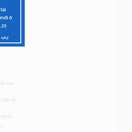
máy sau
o lắp và
o khác
hì