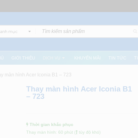
danh mục
HỦ
GIỚI THIỆU
DỊCH VỤ
KHUYẾN MÃI
TIN TỨC
T
y màn hình Acer Iconia B1 – 723
Thay màn hình Acer Iconia B1
– 723
Thời gian khắc phục
Thay màn hình: 60 phút (
tùy độ khó)