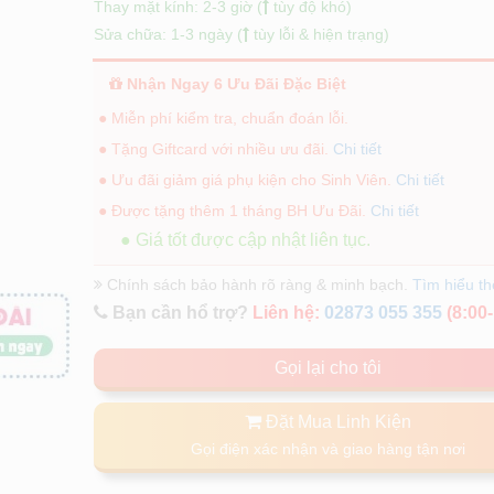
Thay mặt kính: 2-3 giờ (
tùy độ khó)
Sửa chữa: 1-3 ngày (
tùy lỗi & hiện trạng)
Nhận Ngay 6 Ưu Đãi Đặc Biệt
● Miễn phí kiểm tra, chuẩn đoán lỗi.
● Tặng Giftcard với nhiều ưu đãi.
Chi tiết
● Ưu đãi giảm giá phụ kiện cho Sinh Viên.
Chi tiết
● Được tặng thêm 1 tháng BH Ưu Đãi.
Chi tiết
● Giá tốt được cập nhật liên tục.
Chính sách bảo hành rõ ràng & minh bạch.
Tìm hiểu t
Bạn cần hổ trợ?
Liên hệ:
02873 055 355
(8:00-
Gọi lại cho tôi
Đặt Mua Linh Kiện
Gọi điện xác nhận và giao hàng tận nơi