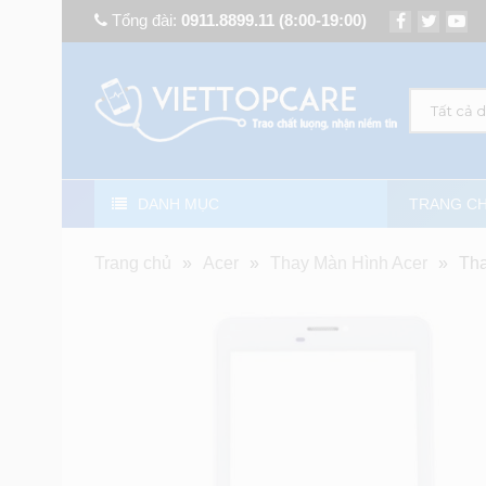
Tổng đài:
0911.8899.11
(8:00-19:00)
Tất cả 
DANH MỤC
TRANG C
Trang chủ
»
Acer
»
Thay Màn Hình Acer
»
Tha