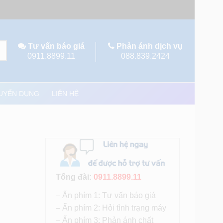
Tư vấn báo giá
Phản ánh dịch vụ
0911.8899.11
088.839.2424
UYỂN DỤNG
LIÊN HỆ
Tổng đài:
0911.8899.11
– Ấn phím 1: Tư vấn báo giá
– Ấn phím 2: Hỏi tình trạng máy
– Ấn phím 3: Phản ánh chất