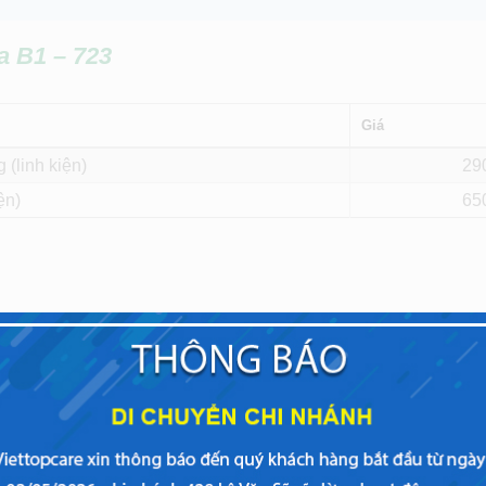
nia B1 – 723
Giá
 (linh kiện)
29
ện)
65
– 500.000đ tùy hãng và model máy.
 để thay màn hình Acer Iconia B1 – 723?