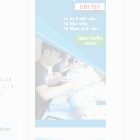
t chi
,…có thể
ngủ,…
 kính