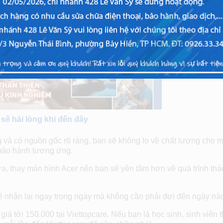
sẽ hài lòng khi đến đây
ng và có nguồn gốc rõ ràng, bạn sẽ không lo về chất lượng cho 
 bảo hành tương ứng.
ữa, thay màn hình Acer nên bạn sẽ yên tâm hơn về quá trình thá
sẽ nhận lại ngay trong ngày mà không cần phải đợi đến ngày nà
giá tới 150.000 tại Viettopcare. Nếu bạn là học sinh, sinh viên t