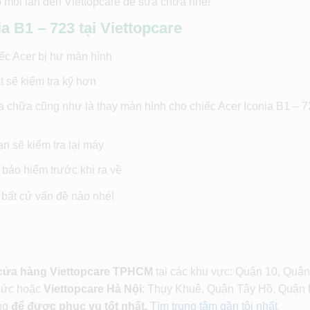
 mỗi lần đến Viettopcare để sửa chữa nhé!
a B1 – 723 tại Viettopcare
ếc Acer bị hư màn hình
t sẽ kiểm tra kỹ hơn
a chữa cũng như là thay màn hình cho chiếc Acer Iconia B1 – 
n sẽ kiểm tra lại máy
bảo hiểm trước khi ra về
 bất cứ vấn đề nào nhé!
 cửa hàng Viettopcare TPHCM
tại các khu vực: Quận 10, Quận
Đức hoặc
Viettopcare Hà Nội
: Thụy Khuê, Quận Tây Hồ, Quận 
ng
để được phục vụ tốt nhất.
Tìm trung tâm gần tôi nhất