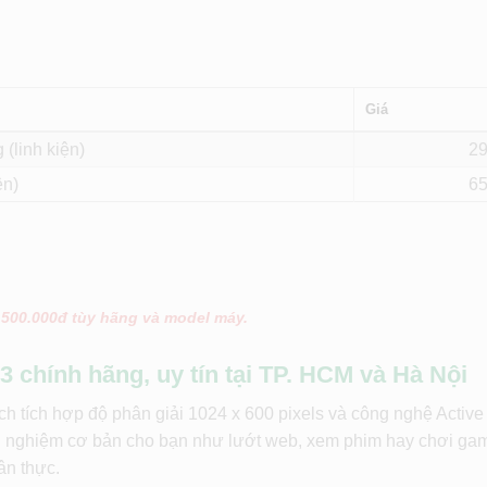
Giá
(linh kiện)
2
ện)
6
 500.000đ tùy hãng và model máy.
3 chính hãng, uy tín tại TP. HCM và Hà Nội
ch tích hợp độ phân giải 1024 x 600 pixels và công nghệ Active
ải nghiệm cơ bản cho bạn như lướt web, xem phim hay chơi ga
ân thực.