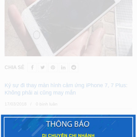
CHIA SẺ
Ký sự đi thay màn hình cảm ứng iPhone 7, 7 Plus:
Không phải ai cũng may mắn
17/03/2018
0 bình luân
Thích bộ đôi iPhone 7, 7 Plus ngay từ khi mới được bày
bán, nhưng khổ nỗi không đủ tiền để « tậu về ». Mãi tới giờ
này mới có thể đưa “ẻm” về nhà và tuyệt vời biết mấy, khi