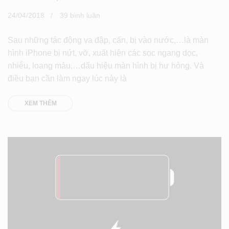
24/04/2018
39 bình luân
Sau những tác động va đập, cấn, bị vào nước,…là màn
hình iPhone bị nứt, vỡ, xuất hiện các sọc ngang dọc,
nhiễu, loang màu,…dấu hiệu màn hình bị hư hỏng. Và
điều bạn cần làm ngay lúc này là
XEM THÊM