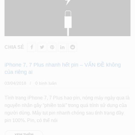
CHIA SẺ
iPhone 7, 7 Plus nhanh hết pin – VẤN ĐỀ không
của riêng ai
03/04/2018
0 bình luân
Tình trạng iPhone 7, 7 Plus hao pin, nóng máy ngày qua là
nguyên nhân gây “phiền toái” trong quá trình sử dụng của
người dùng. Máy tụt pin nhanh chóng sau tình trạng đầy
pin 100%. Pin, có thể nói
XEM THÊM