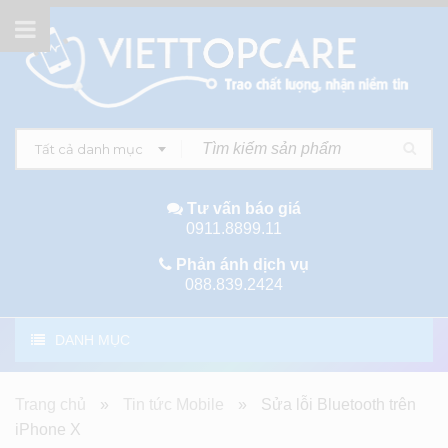
Tất cả danh mục
Tư vấn báo giá
0911.8899.11
Phản ánh dịch vụ
088.839.2424
DANH MỤC
Trang chủ
»
Tin tức Mobile
»
Sửa lỗi Bluetooth trên
iPhone X