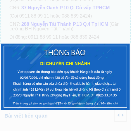
CN6:
37 Nguyễn Oanh P.10 Q. Gò vấp TPHCM
(Gọi 0911 88 99 11 hoặc 088 839 2424)
CN7:
288 Nguyễn Tất Thành P.13 Q.4 TpHCM
(Gần
trường ĐH Nguyễn Tất Thành)
Di động: 0911 88 99 11 hoặc 088 839 2424
Tổng đài:
0911.8899.11
Nhấp để gọi
(Phím 1: Tư vấn báo giá, Phím 2: Hỏi tình trạng máy, Phím
3: Phản ánh chất lượng)
VIETTOPCARE – TRAO CHẤT LƯỢNG – NHẬN NIỀM
TIN
Bài trước
Bài tiếp theo
Bài viết liên quan