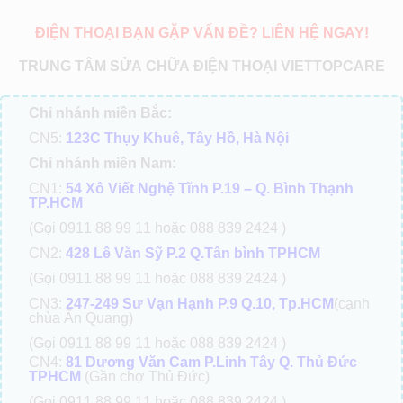
ĐIỆN THOẠI BẠN GẶP VẤN ĐỀ? LIÊN HỆ NGAY!
TRUNG TÂM SỬA CHỮA ĐIỆN THOẠI VIETTOPCARE
Chi nhánh miền Bắc:
CN5:
123C Thụy Khuê, Tây Hồ, Hà Nội
Chi nhánh miền Nam:
CN1:
54 Xô Viết Nghệ Tĩnh P.19 – Q. Bình Thạnh
TP.HCM
(Gọi 0911 88 99 11 hoặc 088 839 2424 )
CN2:
428 Lê Văn Sỹ P.2 Q.Tân bình TPHCM
(Gọi 0911 88 99 11 hoặc 088 839 2424 )
CN3:
247-249 Sư Vạn Hạnh P.9 Q.10, Tp.HCM
(cạnh
chùa Ấn Quang)
(Gọi 0911 88 99 11 hoặc 088 839 2424 )
CN4:
81 Dương Văn Cam P.Linh Tây Q. Thủ Đức
TPHCM
(Gần chợ Thủ Đức)
(Gọi 0911 88 99 11 hoặc 088 839 2424 )