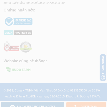
Mong quý khách khách thông cảm! Xin cảm ơn!
Chứng nhận bởi:
Website cùng hệ thống:
© 2018. Công ty TNHH Việt Vạn Nhất. GPDKKD số 0313365760 do Sở Kế
hoạch và Đầu tư Tp.HCM cấp ngày 23/07/2015. Địa chỉ: 7, Đường 783A Tạ
Quang Bửu, P.4, Q.8, Tp.HCM
NHẮN TIN CHO CHÚNG TÔI
GỌI TƯ VẤN