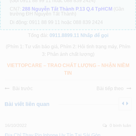
(Gọi 0911 88 99 11 hoặc 088 839 2424)
CN7:
288 Nguyễn Tất Thành P.13 Q.4 TpHCM
(Gần
trường ĐH Nguyễn Tất Thành)
Di động: 0911 88 99 11 hoặc 088 839 2424
Tổng đài:
0911.8899.11
Nhấp để gọi
(Phím 1: Tư vấn báo giá, Phím 2: Hỏi tình trạng máy, Phím
3: Phản ánh chất lượng)
VIETTOPCARE – TRAO CHẤT LƯỢNG – NHẬN NIỀM
TIN
Bài trước
Bài tiếp theo
Bài viết liên quan
16/10/2022
0 bình luân
Địa Chỉ Thay Pin Iphone Uy Tín Tại Sài Gòn