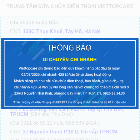
TRUNG TÂM SỬA CHỮA ĐIỆN THOẠI VIETTOPCARE
Chi nhánh miền Bắc:
CN5:
123C Thụy Khuê, Tây Hồ, Hà Nội
Chi nhánh miền Nam:
CN1:
54 Xô Viết Nghệ Tĩnh P.19 – Q. Bình Thạnh
TP.HCM
(Gọi 0911 88 99 11 hoặc 088 839 2424 )
CN2:
428 Lê Văn Sỹ P.2 Q.Tân bình TPHCM
(Gọi 0911 88 99 11 hoặc 088 839 2424 )
CN3:
247-249 Sư Vạn Hạnh P.9 Q.10, Tp.HCM
(cạnh
chùa Ấn Quang)
(Gọi 0911 88 99 11 hoặc 088 839 2424 )
CN4:
81 Dương Văn Cam P.Linh Tây Q. Thủ Đức
TPHCM
(Gần chợ Thủ Đức)
(Gọi 0911 88 99 11 hoặc 088 839 2424 )
CN6:
37 Nguyễn Oanh P.10 Q. Gò vấp TPHCM