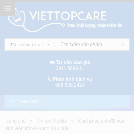
Tất cả danh mục
Tư vấn báo giá
0911.8899.11
Phản ánh dịch vụ
088.839.2424
DANH MỤC
Trang chủ
»
Tin tức Mobile
»
Khôi phục ảnh đã xóa
vĩnh viễn trên iPhone hữu hiệu