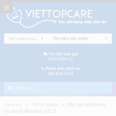
Tất cả danh mục
Tư vấn báo giá
0911.8899.11
Phản ánh dịch vụ
088.839.2424
DANH MỤC
Trang chủ
»
Tin tức Mobile
»
Bản cập nhật lần thứ
hai của hệ điều hành iOS 13