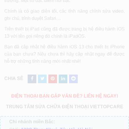
trường. Một số đặc điểm nổi bật:
Chính là có giao diện tối, các tính năng chỉnh sửa video,
ghi chú, trình duyệt Safari…
Trên thiết bị iPad cũng đã được trang bị hệ điều hành iOS
13 với tên gọi riêng đó chính là iPadOS.
Bạn đã cập nhật hệ điều hành iOS 13 cho thiết bị iPhone
của bạn chưa? Nếu chưa thì hãy cập nhật ngay để được
hỗ trợ những tính năng mới nhất nhé!
CHIA SẺ
ĐIỆN THOẠI BẠN GẶP VẤN ĐỀ? LIÊN HỆ NGAY!
TRUNG TÂM SỬA CHỮA ĐIỆN THOẠI VIETTOPCARE
Chi nhánh miền Bắc: