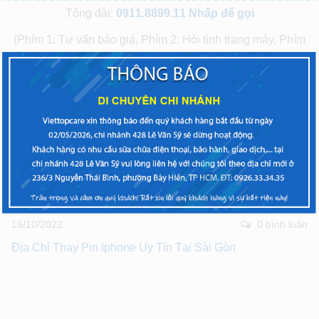
Tổng đài:
0911.8899.11
Nhấp để gọi
(Phím 1: Tư vấn báo giá, Phím 2: Hỏi tình trạng máy, Phím
3: Phản ánh chất lượng)
VIETTOPCARE – TRAO CHẤT LƯỢNG – NHẬN NIỀM
TIN
Bài trước
Bài tiếp theo
Bài viết liên quan
16/10/2022
0 bình luân
Địa Chỉ Thay Pin Iphone Uy Tín Tại Sài Gòn