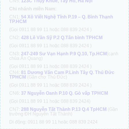
CN5:
123C Thụy Khuê, Tây Hồ, Hà Nội
Chi nhánh miền Nam:
CN1:
54 Xô Viết Nghệ Tĩnh P.19 – Q. Bình Thạnh
TP.HCM
(Gọi 0911 88 99 11 hoặc 088 839 2424 )
CN2:
428 Lê Văn Sỹ P.2 Q.Tân bình TPHCM
(Gọi 0911 88 99 11 hoặc 088 839 2424 )
CN3:
247-249 Sư Vạn Hạnh P.9 Q.10, Tp.HCM
(cạnh
chùa Ấn Quang)
(Gọi 0911 88 99 11 hoặc 088 839 2424 )
CN4:
81 Dương Văn Cam P.Linh Tây Q. Thủ Đức
TPHCM
(Gần chợ Thủ Đức)
(Gọi 0911 88 99 11 hoặc 088 839 2424 )
CN6:
37 Nguyễn Oanh P.10 Q. Gò vấp TPHCM
(Gọi 0911 88 99 11 hoặc 088 839 2424)
CN7:
288 Nguyễn Tất Thành P.13 Q.4 TpHCM
(Gần
trường ĐH Nguyễn Tất Thành)
Di động: 0911 88 99 11 hoặc 088 839 2424