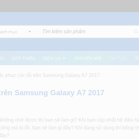
danh mục
HỦ
GIỚI THIỆU
DỊCH VỤ
KHUYẾN MÃI
TIN TỨC
T
ắc phục các lỗi trên Samsung Galaxy A7 2017
 trên Samsung Galaxy A7 2017
à không nhớ được thì bạn sẽ làm gì? Khi bạn cập nhật hệ điều 
ông mà bị lỗi, bạn sẽ làm gì đây? Khi đang sử dụng thì bổng nh
 đây?