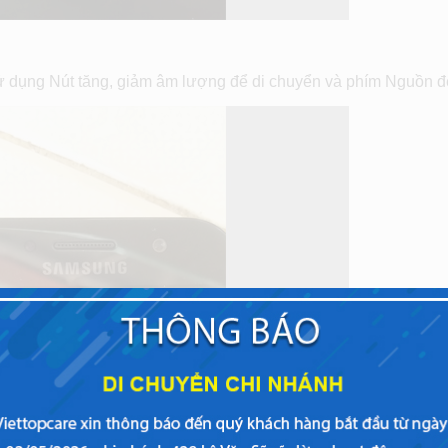
sử dụng Nút tăng, giảm âm lượng để di chuyển và phím Nguồn 