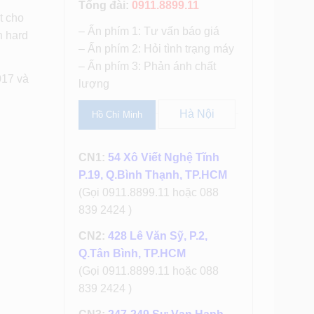
Tổng đài:
0911.8899.11
t cho
– Ấn phím 1: Tư vấn báo giá
h hard
– Ấn phím 2: Hỏi tình trạng máy
– Ấn phím 3: Phản ánh chất
017 và
lượng
Hà Nội
Hồ Chí Minh
CN1:
54 Xô Viết Nghệ Tĩnh
P.19, Q.Bình Thạnh, TP.HCM
(Gọi 0911.8899.11 hoặc 088
839 2424 )
CN2:
428 Lê Văn Sỹ, P.2,
Q.Tân Bình, TP.HCM
(Gọi 0911.8899.11 hoặc 088
839 2424 )