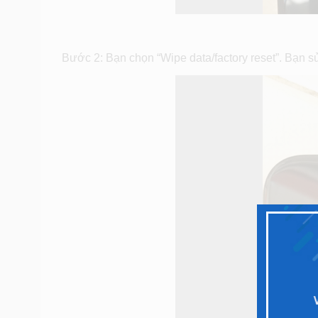
Bước 2: Bạn chọn “Wipe data/factory reset”. Bạn 