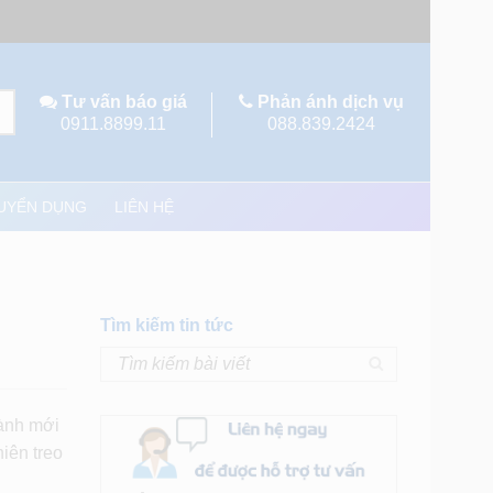
Tư vấn báo giá
Phản ánh dịch vụ
0911.8899.11
088.839.2424
UYỂN DỤNG
LIÊN HỆ
Tìm kiếm tin tức
hành mới
iên treo