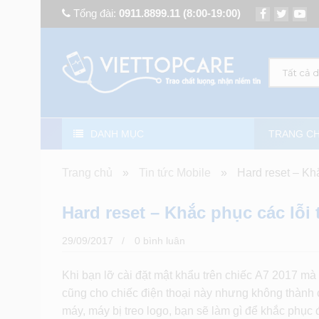
Tổng đài:
0911.8899.11
(8:00-19:00)
Tất cả 
DANH MỤC
TRANG C
Trang chủ
»
Tin tức Mobile
»
Hard reset – Kh
Hard reset – Khắc phục các lỗi
29/09/2017
0 bình luân
Khi bạn lỡ cài đặt mật khẩu trên chiếc A7 2017 m
cũng cho chiếc điện thoại này nhưng không thành c
máy, máy bị treo logo, bạn sẽ làm gì để khắc phục