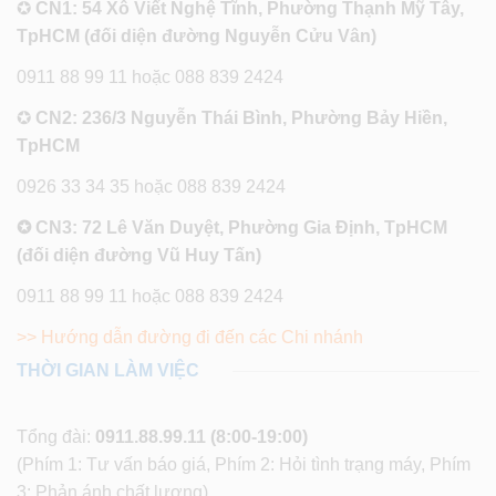
✪
CN1: 54 Xô Viết Nghệ Tĩnh, Phường Thạnh Mỹ Tây,
TpHCM (đối diện đường Nguyễn Cửu Vân)
0911 88 99 11 hoặc 088 839 2424
✪
CN2: 236/3 Nguyễn Thái Bình, Phường Bảy Hiền,
TpHCM
0926 33 34 35 hoặc 088 839 2424
✪ CN3: 72 Lê Văn Duyệt, Phường Gia Định, TpHCM
(đối diện đường Vũ Huy Tấn)
0911 88 99 11 hoặc 088 839 2424
>> Hướng dẫn đường đi đến các Chi nhánh
THỜI GIAN LÀM VIỆC
Tổng đài:
0911.88.99.11
(8:00-19:00)
(Phím 1: Tư vấn báo giá, Phím 2: Hỏi tình trạng máy, Phím
3: Phản ánh chất lượng)