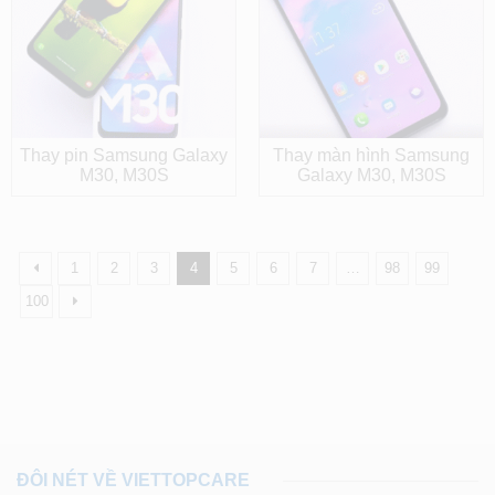
Thay pin Samsung Galaxy
Thay màn hình Samsung
M30, M30S
Galaxy M30, M30S
1
2
3
4
5
6
7
…
98
99
100
ĐÔI NÉT VỀ VIETTOPCARE