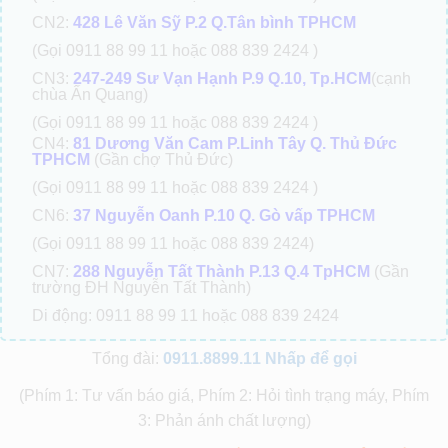
CN2:
428 Lê Văn Sỹ P.2 Q.Tân bình TPHCM
(Gọi 0911 88 99 11 hoặc 088 839 2424 )
CN3:
247-249 Sư Vạn Hạnh P.9 Q.10, Tp.HCM
(cạnh
chùa Ấn Quang)
(Gọi 0911 88 99 11 hoặc 088 839 2424 )
CN4:
81 Dương Văn Cam P.Linh Tây Q. Thủ Đức
TPHCM
(Gần chợ Thủ Đức)
(Gọi 0911 88 99 11 hoặc 088 839 2424 )
CN6:
37 Nguyễn Oanh P.10 Q. Gò vấp TPHCM
(Gọi 0911 88 99 11 hoặc 088 839 2424)
CN7:
288 Nguyễn Tất Thành P.13 Q.4 TpHCM
(Gần
trường ĐH Nguyễn Tất Thành)
Di động: 0911 88 99 11 hoặc 088 839 2424
Tổng đài:
0911.8899.11
Nhấp để gọi
(Phím 1: Tư vấn báo giá, Phím 2: Hỏi tình trạng máy, Phím
3: Phản ánh chất lượng)