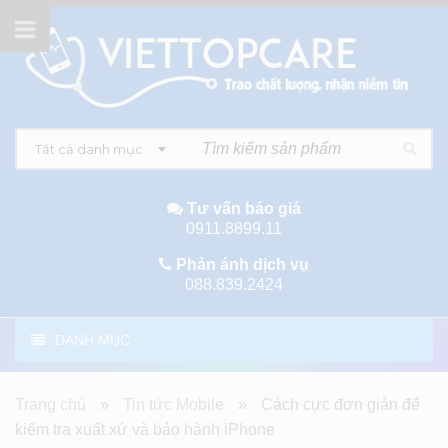
Tất cả danh mục
Tư vấn báo giá
0911.8899.11
Phản ánh dịch vụ
088.839.2424
DANH MỤC
Trang chủ
»
Tin tức Mobile
»
Cách cực đơn giản để
kiểm tra xuất xứ và bảo hành iPhone