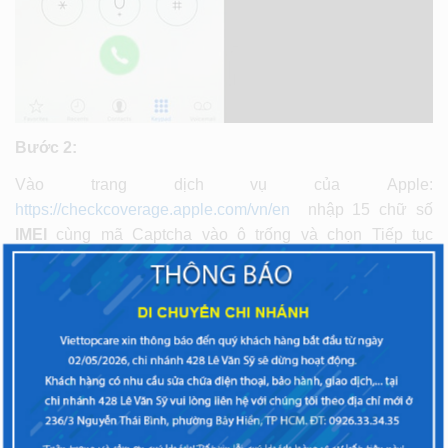
Bước 2:
Vào trang dịch vụ của Apple:
https://checkcoverage.apple.com/vn/en
nhập 15 chữ số
IMEI
cùng mã Captcha vào ô trống và chọn Tiếp tục
(Continute).