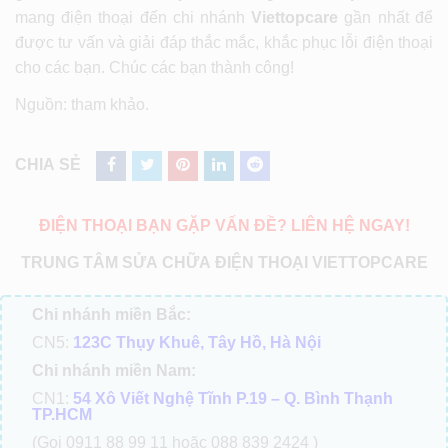
mang điện thoại đến chi nhánh
Viettopcare
gần nhất để
được tư vấn và giải đáp thắc mắc, khắc phục lỗi điện thoại
cho các bạn. Chúc các bạn thành công!
Nguồn: tham khảo.
CHIA SẺ
ĐIỆN THOẠI BẠN GẶP VẤN ĐỀ? LIÊN HỆ NGAY!
TRUNG TÂM SỬA CHỮA ĐIỆN THOẠI VIETTOPCARE
Chi nhánh miền Bắc:
CN5:
123C Thụy Khuê, Tây Hồ, Hà Nội
Chi nhánh miền Nam:
CN1:
54 Xô Viết Nghệ Tĩnh P.19 – Q. Bình Thạnh
TP.HCM
(Gọi 0911 88 99 11 hoặc 088 839 2424 )