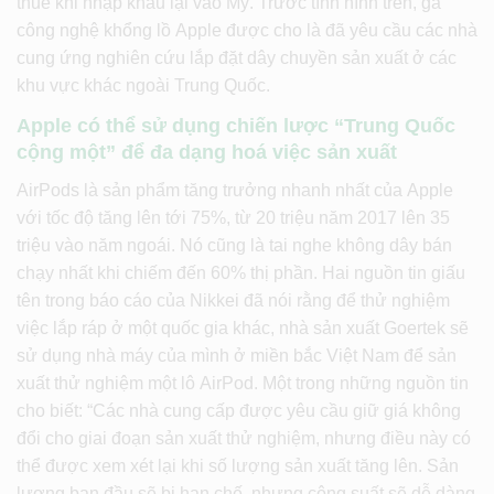
thuế khi nhập khẩu lại vào Mỹ. Trước tình hình trên, gã
công nghệ khổng lồ Apple được cho là đã yêu cầu các nhà
cung ứng nghiên cứu lắp đặt dây chuyền sản xuất ở các
khu vực khác ngoài Trung Quốc.
Apple có thể sử dụng chiến lược “Trung Quốc
cộng một” để đa dạng hoá việc sản xuất
AirPods là sản phẩm tăng trưởng nhanh nhất của Apple
với tốc độ tăng lên tới 75%, từ 20 triệu năm 2017 lên 35
triệu vào năm ngoái. Nó cũng là tai nghe không dây bán
chạy nhất khi chiếm đến 60% thị phần. Hai nguồn tin giấu
tên trong báo cáo của Nikkei đã nói rằng để thử nghiệm
việc lắp ráp ở một quốc gia khác, nhà sản xuất Goertek sẽ
sử dụng nhà máy của mình ở miền bắc Việt Nam để sản
xuất thử nghiệm một lô AirPod. Một trong những nguồn tin
cho biết: “Các nhà cung cấp được yêu cầu giữ giá không
đổi cho giai đoạn sản xuất thử nghiệm, nhưng điều này có
thể được xem xét lại khi số lượng sản xuất tăng lên. Sản
lượng ban đầu sẽ bị hạn chế, nhưng công suất sẽ dễ dàng