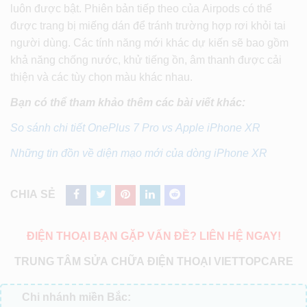
luôn được bật. Phiên bản tiếp theo của Airpods có thể
được trang bị miếng dán để tránh trường hợp rơi khỏi tai
người dùng. Các tính năng mới khác dự kiến sẽ bao gồm
khả năng chống nước, khử tiếng ồn, âm thanh được cải
thiện và các tùy chọn màu khác nhau.
Bạn có thể tham khảo thêm các bài viết khác:
So sánh chi tiết OnePlus 7 Pro vs Apple iPhone XR
Những tin đồn về diện mạo mới của dòng iPhone XR
CHIA SẺ
ĐIỆN THOẠI BẠN GẶP VẤN ĐỀ? LIÊN HỆ NGAY!
TRUNG TÂM SỬA CHỮA ĐIỆN THOẠI VIETTOPCARE
Chi nhánh miền Bắc: