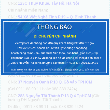
CN5:
123C Thụy Khuê, Tây Hồ, Hà Nội
Chi nhánh miền Nam:
CN1:
54 Xô Viết Nghệ Tĩnh P.19 – Q. Bình Thạnh
TP.HCM
(Gọi 0911 88 99 11 hoặc 088 839 2424 )
CN2:
428 Lê Văn Sỹ P.2 Q.Tân bình TPHCM
(Gọi 0911 88 99 11 hoặc 088 839 2424 )
CN3:
247-249 Sư Vạn Hạnh P.9 Q.10, Tp.HCM
(cạnh
chùa Ấn Quang)
(Gọi 0911 88 99 11 hoặc 088 839 2424 )
CN4:
81 Dương Văn Cam P.Linh Tây Q. Thủ Đức
TPHCM
(Gần chợ Thủ Đức)
(Gọi 0911 88 99 11 hoặc 088 839 2424 )
CN6:
37 Nguyễn Oanh P.10 Q. Gò vấp TPHCM
(Gọi 0911 88 99 11 hoặc 088 839 2424)
CN7:
288 Nguyễn Tất Thành P.13 Q.4 TpHCM
(Gần
trường ĐH Nguyễn Tất Thành)
Di động: 0911 88 99 11 hoặc 088 839 2424