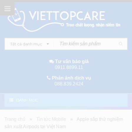
Tất cả danh mục
Tư vấn báo giá
0911.8899.11
Phản ánh dịch vụ
088.839.2424
DANH MỤC
Trang chủ
»
Tin tức Mobile
»
Apple sắp thử nghiệm
sản xuất Airpods tại Việt Nam