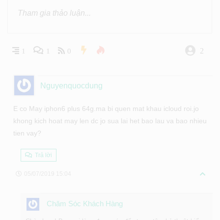
2
1
1
0
Nguyenquocdung
E co May iphon6 plus 64g.ma bi quen mat khau icloud roi.jo
khong kich hoat may len dc jo sua lai het bao lau va bao nhieu
tien vay?
Trả lời
05/07/2019 15:04
Chăm Sóc Khách Hàng