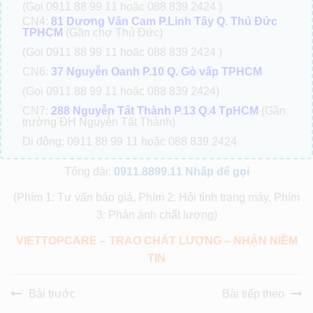
(Gọi 0911 88 99 11 hoặc 088 839 2424 )
CN4:
81 Dương Văn Cam P.Linh Tây Q. Thủ Đức
TPHCM
(Gần chợ Thủ Đức)
(Gọi 0911 88 99 11 hoặc 088 839 2424 )
CN6:
37 Nguyễn Oanh P.10 Q. Gò vấp TPHCM
(Gọi 0911 88 99 11 hoặc 088 839 2424)
CN7:
288 Nguyễn Tất Thành P.13 Q.4 TpHCM
(Gần
trường ĐH Nguyễn Tất Thành)
Di động: 0911 88 99 11 hoặc 088 839 2424
Tổng đài:
0911.8899.11
Nhấp để gọi
(Phím 1: Tư vấn báo giá, Phím 2: Hỏi tình trạng máy, Phím
3: Phản ánh chất lượng)
VIETTOPCARE – TRAO CHẤT LƯỢNG – NHẬN NIỀM
TIN
Bài trước
Bài tiếp theo