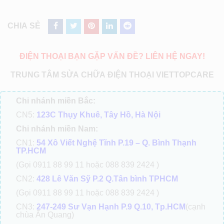
CHIA SẺ
ĐIỆN THOẠI BẠN GẶP VẤN ĐỀ? LIÊN HỆ NGAY!
TRUNG TÂM SỬA CHỮA ĐIỆN THOẠI VIETTOPCARE
Chi nhánh miền Bắc:
CN5:
123C Thụy Khuê, Tây Hồ, Hà Nội
Chi nhánh miền Nam:
CN1:
54 Xô Viết Nghệ Tĩnh P.19 – Q. Bình Thạnh
TP.HCM
(Gọi 0911 88 99 11 hoặc 088 839 2424 )
CN2:
428 Lê Văn Sỹ P.2 Q.Tân bình TPHCM
(Gọi 0911 88 99 11 hoặc 088 839 2424 )
CN3:
247-249 Sư Vạn Hạnh P.9 Q.10, Tp.HCM
(cạnh
chùa Ấn Quang)