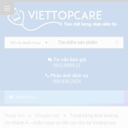
Tất cả danh mục
Tư vấn báo giá
0911.8899.11
Phản ánh dịch vụ
088.839.2424
DANH MỤC
Trang chủ
»
Khuyến mãi
»
Tưng bừng khai trương
chi nhánh 4 – nhận ngay ưu đãi cực lớn tại Viettopcare