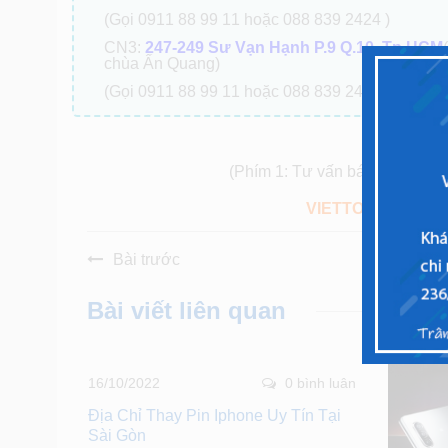
(Gọi 0911 88 99 11 hoặc 088 839 2424 )
CN3:
247-249 Sư Vạn Hạnh P.9 Q.10, Tp.HCM
chùa Ấn Quang)
(Gọi 0911 88 99 11 hoặc 088 839 2424 )
Tổng đà
(Phím 1: Tư vấn báo giá, Phím 
VIETTOPCARE – 
Bài trước
Bài viết liên quan
16/10/2022
0 bình luân
Địa Chỉ Thay Pin Iphone Uy Tín Tại
Sài Gòn