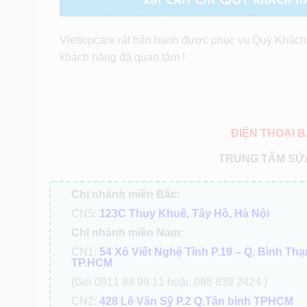
Viettopcare rất hân hạnh được phục vụ Quý Khách 
khách hàng đã quan tâm !
ĐIỆN THOẠI B
TRUNG TÂM SỬA
Chi nhánh miền Bắc:
CN5:
123C Thụy Khuê, Tây Hồ, Hà Nội
Chi nhánh miền Nam:
CN1:
54 Xô Viết Nghệ Tĩnh P.19 – Q. Bình Th
TP.HCM
(Gọi 0911 88 99 11 hoặc 088 839 2424 )
CN2:
428 Lê Văn Sỹ P.2 Q.Tân bình TPHCM