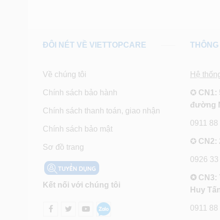
ĐÔI NÉT VỀ VIETTOPCARE
THÔNG 
Về chúng tôi
Hệ thốn
Chính sách bảo hành
✪
CN1: 
đường 
Chính sách thanh toán, giao nhận
0911 88
Chính sách bảo mật
✪
CN2: 
Sơ đồ trang
0926 33
✪ CN3: 
Kết nối với chúng tôi
Huy Tấn
0911 88