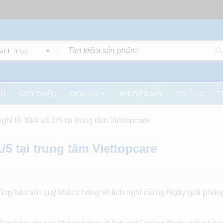
danh mục
HỦ
GIỚI THIỆU
DỊCH VỤ
KHUYẾN MÃI
TIN TỨC
T
ghỉ lễ 30/4 và 1/5 tại trung tâm Viettopcare
/5 tại trung tâm Viettopcare
hông báo với quý khách hàng về lịch nghỉ mừng Ngày giải phón