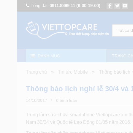
Tổng đài:
0911.8899.11
(8:00-19:00)
Tất cả 
DANH MỤC
TRANG C
Trang chủ
»
Tin tức Mobile
»
Thông báo lịch n
Thông báo lịch nghỉ lễ 30/4 và 1
14/10/2017
0 bình luân
Trung tâm sữa chữa smartphone Viettopcare xin t
Nam 30/04 và Quốc tế Lao Động 01/05 năm 2016.