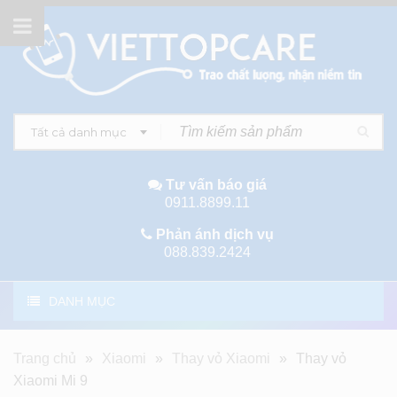
Tất cả danh mục
Tư vấn báo giá
0911.8899.11
Phản ánh dịch vụ
088.839.2424
DANH MỤC
Trang chủ
»
Xiaomi
»
Thay vỏ Xiaomi
»
Thay vỏ
Xiaomi Mi 9