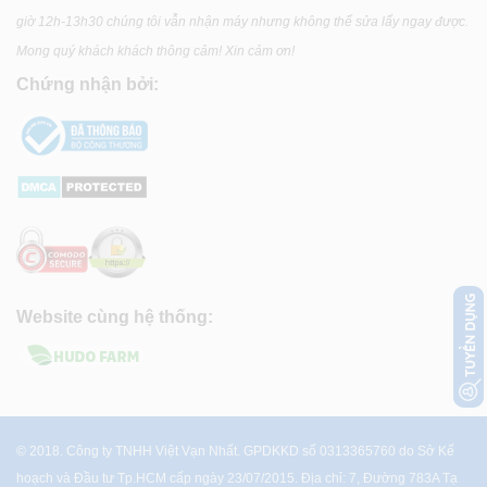
giờ 12h-13h30 chúng tôi vẫn nhận máy nhưng không thể sửa lấy ngay được.
Mong quý khách khách thông cảm! Xin cảm ơn!
Chứng nhận bởi:
Website cùng hệ thống:
© 2018. Công ty TNHH Việt Vạn Nhất. GPDKKD số 0313365760 do Sở Kế
hoạch và Đầu tư Tp.HCM cấp ngày 23/07/2015. Địa chỉ: 7, Đường 783A Tạ