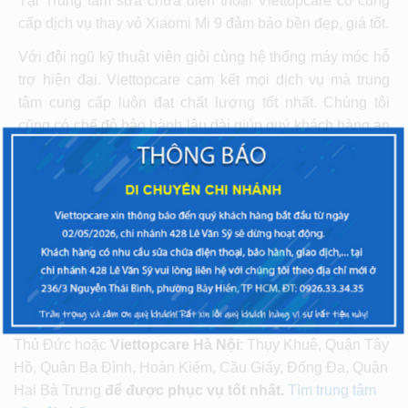
Tại Trung tâm sửa chữa điện thoại Viettopcare có cung
cấp dịch vụ thay vỏ Xiaomi Mi 9
đảm bảo bền đẹp, giá tốt.
Với đội ngũ kỹ thuật viên giỏi cùng hệ thống máy móc hỗ
trợ hiện đại. Viettopcare cam kết mọi dịch vụ mà trung
tâm cung cấp luôn đạt chất lượng tốt nhất. Chúng tôi
cũng có chế độ bảo hành lâu dài giúp quý khách hàng an
tâm hơn khi đến với trung tâm.
Các bạn hãy gọi vào Hotline hoặc đến ngay chi nhánh
Viettopcare để được tư vấn và hỗ trợ nhé.
Quý khách vui lòng mang máy đến 1 trong các cửa
hàng Viettopcare TPHCM
tại các khu vực: Quận 10,
Quận Bình Thạnh, Quận Tân Bình, Quận Gò Vấp, Quận
Thủ Đức hoặc
Viettopcare Hà Nội
: Thụy Khuê, Quận Tây
Hồ, Quận Ba Đình, Hoàn Kiếm, Cầu Giấy, Đống Đa, Quận
Hai Bà Trưng
để được phục vụ tốt nhất.
Tìm trung tâm