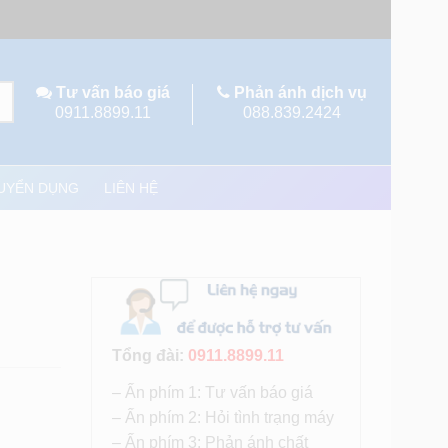
Tư vấn báo giá
Phản ánh dịch vụ
0911.8899.11
088.839.2424
UYỂN DỤNG
LIÊN HỆ
Tổng đài:
0911.8899.11
– Ấn phím 1: Tư vấn báo giá
– Ấn phím 2: Hỏi tình trạng máy
– Ấn phím 3: Phản ánh chất