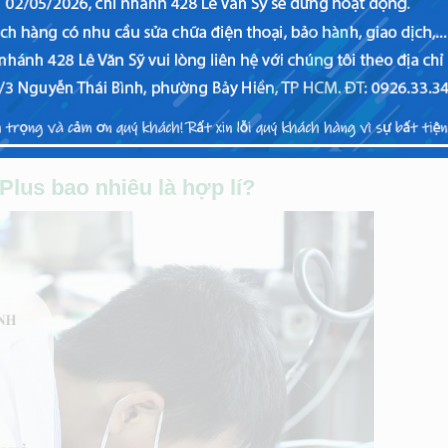
A | loại tốt)
20
h kiện)
65
.000đ tùy hãng và model máy.
Plus bao nhiêu là hợp lí?