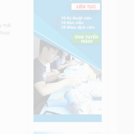
y mặt
thoại