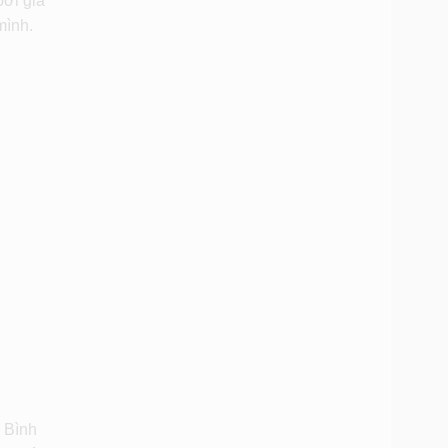
bởi giá
mình.
 Bình