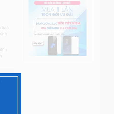
u bạn
kính
 đến
nh
i 5