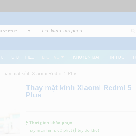
danh mục
HỦ
GIỚI THIỆU
DỊCH VỤ
KHUYẾN MÃI
TIN TỨC
T
Thay mặt kính Xiaomi Redmi 5 Plus
Thay mặt kính Xiaomi Redmi 5
Plus
Thời gian khắc phục
Thay màn hình: 60 phút (
tùy độ khó)