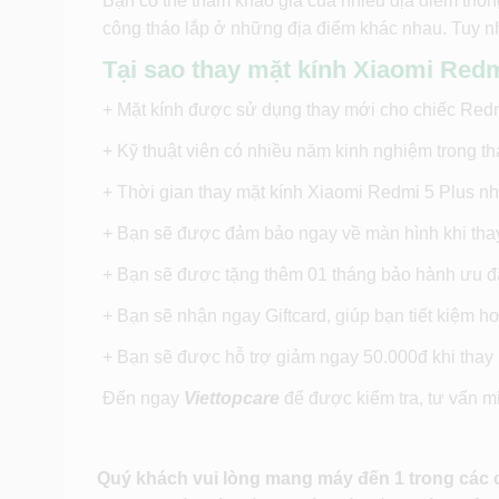
Bạn có thể tham khảo giá của nhiều địa điểm thôn
công tháo lắp ở những địa điểm khác nhau. Tuy nh
Tại sao thay mặt kính Xiaomi Redm
+ Mặt kính được sử dụng thay mới cho chiếc Redmi
+ Kỹ thuật viên có nhiều năm kinh nghiệm trong th
+ Thời gian thay mặt kính Xiaomi Redmi 5 Plus n
+ Bạn sẽ được đảm bảo ngay về màn hình khi thay 
+ Bạn sẽ được tặng thêm 01 tháng bảo hành ưu đã
+ Bạn sẽ nhận ngay Giftcard, giúp bạn tiết kiệm h
+ Bạn sẽ được hỗ trợ giảm ngay 50.000đ khi thay mặ
Đến ngay
Viettopcare
để được kiểm tra, tư vấn mi
Quý khách vui lòng mang máy đến 1 trong các