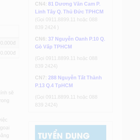
CN4:
81 Dương Văn Cam P.
Linh Tây Q. Thủ Đức TPHCM
(Gọi 0911.8899.11 hoặc 088
839 2424 )
CN6:
37 Nguyễn Oanh P.10 Q.
00
Gò Vấp TPHCM
50
(Gọi 0911.8899.11 hoặc 088
839 2424)
CN7:
288 Nguyễn Tất Thành
P.13 Q.4 TpHCM
kính sẽ
(Gọi 0911.8899.11 hoặc 088
rong
839 2424)
việc
ngoại
 bằng