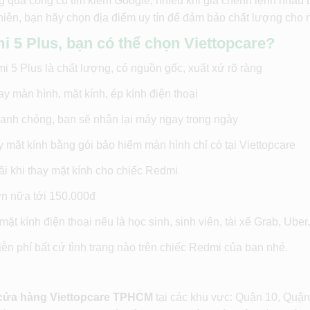
g qua công cụ tìm kiếm Google, nhiều khi giá chênh lệnh nhau 
iên, bạn hãy chọn địa điểm uy tín để đảm bảo chất lượng cho 
i 5 Plus, bạn có thể chọn Viettopcare?
 5 Plus là chất lượng, có nguồn gốc, xuất xứ rõ ràng
ay màn hình, mặt kính, ép kính điện thoại
hanh chóng, bạn sẽ nhận lại máy ngay trong ngày
mặt kính bằng gói bảo hiểm màn hình chỉ có tại Viettopcare
i khi thay mặt kính cho chiếc Redmi
ơn nữa tới 150.000đ
t kính điện thoại nếu là học sinh, sinh viên, tài xế Grab, Uber.
ễn phí bất cứ tình trạng nào trên chiếc Redmi của bạn nhé.
 cửa hàng Viettopcare TPHCM
tại các khu vực: Quận 10, Quận