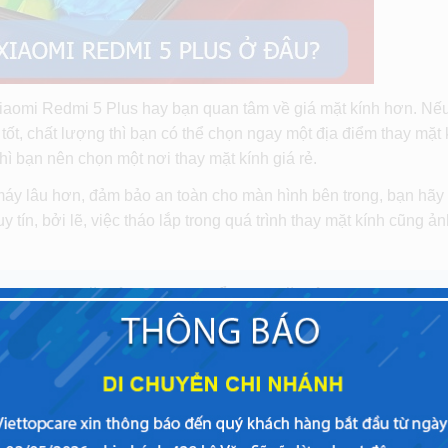
Xiaomi Redmi 5 Plus hay bạn quan tâm về giá mặt kính hơn. Nế
ốt, chất lượng thì bạn có thể chọn ngay một địa điểm thay mặt 
hì bạn nên chọn một nơi thay mặt kính giá rẻ.
áy lâu hơn, đảm bảo an toàn cho màn hình bên trong, bạn hãy
 tín, bởi lẽ, việc tháo lắp trong quá trình thay mặt kính cũng ả
ch vụ
thay mặt kính Xiaomi
để thay mặt kính Xiaomi Redm
mi 5 Plus tại Viettopcare
Giá