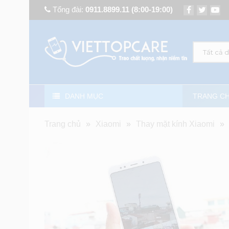
Tổng đài:
0911.8899.11
(8:00-19:00)
Tất cả 
DANH MỤC
TRANG C
Trang chủ
»
Xiaomi
»
Thay mặt kính Xiaomi
»