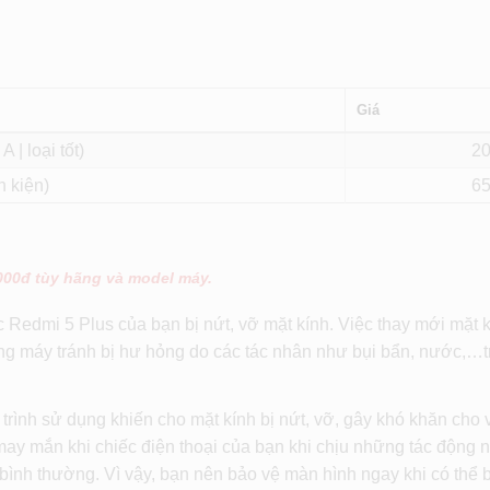
Giá
A | loại tốt)
2
h kiện)
6
.000đ tùy hãng và model máy.
 Redmi 5 Plus của bạn bị nứt, vỡ mặt kính. Việc thay mới mặt 
ng máy tránh bị hư hỏng do các tác nhân như bụi bẩn, nước,…t
.
á trình sử dụng khiến cho mặt kính bị nứt, vỡ, gây khó khăn cho 
may mắn khi chiếc điện thoại của bạn khi chịu những tác động 
n bình thường. Vì vậy, bạn nên bảo vệ màn hình ngay khi có thể