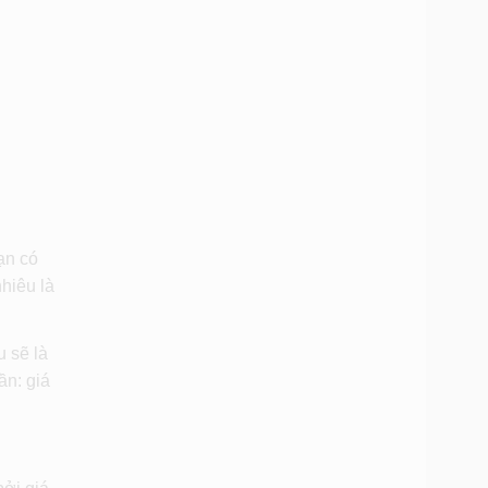
ạn có
nhiêu là
 sẽ là
ần: giá