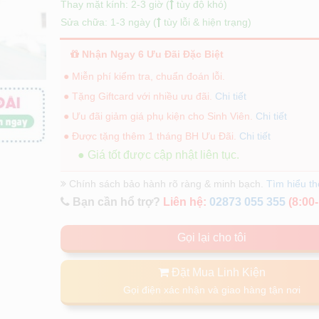
Thay mặt kính: 2-3 giờ (
tùy độ khó)
Sửa chữa: 1-3 ngày (
tùy lỗi & hiện trạng)
Nhận Ngay 6 Ưu Đãi Đặc Biệt
● Miễn phí kiểm tra, chuẩn đoán lỗi.
● Tặng Giftcard với nhiều ưu đãi.
Chi tiết
● Ưu đãi giảm giá phụ kiện cho Sinh Viên.
Chi tiết
● Được tặng thêm 1 tháng BH Ưu Đãi.
Chi tiết
● Giá tốt được cập nhật liên tục.
Chính sách bảo hành rõ ràng & minh bạch.
Tìm hiểu t
Bạn cần hổ trợ?
Liên hệ:
02873 055 355
(8:00-
Gọi lại cho tôi
Đặt Mua Linh Kiện
Gọi điện xác nhận và giao hàng tận nơi