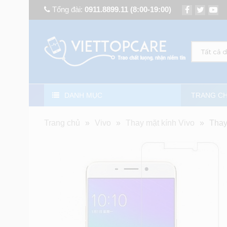
Tổng đài:
0911.8899.11
(8:00-19:00)
Tất cả 
DANH MỤC
TRANG C
Trang chủ
»
Vivo
»
Thay mặt kính Vivo
»
Thay