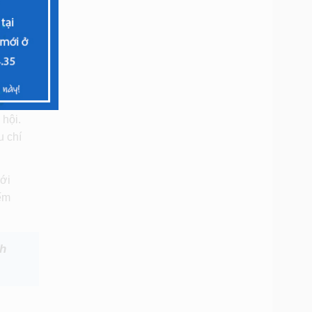
i bạn
 những
hội.
u chí
với
iếm
nh