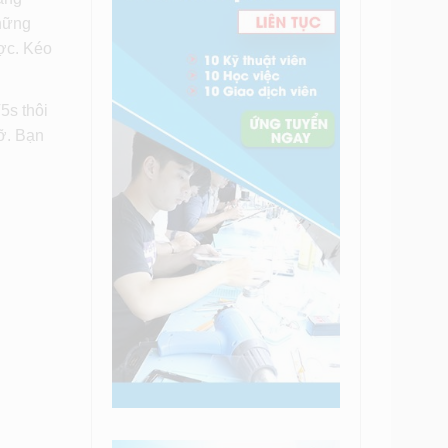
Những
ược. Kéo
5s thôi
ỡ. Bạn