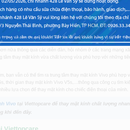
s chất lượng nhanh chóng tại Viettopcare
xét về nơi thay mặt kính Vivo uy tín, chất lượng từ những ngườ
hiếc Vivo tương tự bạn. Họ đã trực tiếp, trải nghiệm dịch vụ ở
 hơn bạn, bạn có thể biết được nơi nào phù hợp với mình
ơn nữa thông qua các diễn đàn, hội nhóm ở các trang mạng xã 
g tâm thay mặt kính vừa chất lượng vừa phù hợp với những tiê
m, bạn vẫn có thể tìm ra trung tâm thay mặt kính Vivo phù hợp 
s, thời gian thay mặt kính Vivo V5s,…thông qua công cụ tìm k
nhiều lựa chọn để thay mặt kính cho chiếc điện thoại của mình.
nh Vivo
tại Viettopcare để thay mặt kính chất lượng nha
g khi đến đây.
i Viettopcare