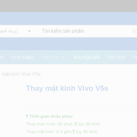
danh mục
HỦ
GIỚI THIỆU
DỊCH VỤ
KHUYẾN MÃI
TIN TỨC
T
 mặt kính Vivo V5s
Thay mặt kính Vivo V5s
Thời gian khắc phục
Thay màn hình: 60 phút (
tùy độ khó)
Thay mặt kính: 2-3 giờ (
tùy độ khó)