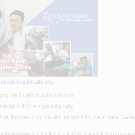
sẽ hài lòng khi đến đây
ượng, nguồn gốc và xuất xứ rõ ràng
hận lại chiếc Vivo ngay trong ngày
hữa, thay màn hình, mặt kính, ép kính điện thoại iPhone, Sams
ại
Viettopcare
là hiện đại và luôn được cập nhật theo từng ngà