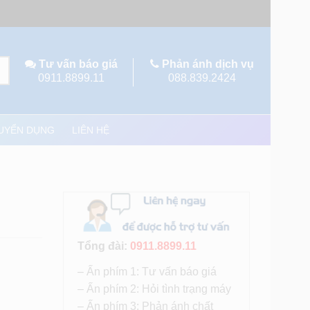
Tư vấn báo giá
Phản ánh dịch vụ
0911.8899.11
088.839.2424
UYỂN DỤNG
LIÊN HỆ
Tổng đài:
0911.8899.11
– Ấn phím 1: Tư vấn báo giá
– Ấn phím 2: Hỏi tình trạng máy
– Ấn phím 3: Phản ánh chất