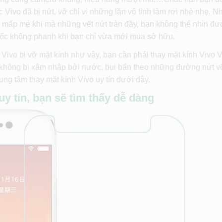
c Vivo đã bị nứt, vỡ chỉ vì những lần vô tình làm rơi nhè nhẹ. 
ứ mấp mé khi mà những vết nứt tràn đầy, bạn không thể nhìn đ
t dốc không phanh khi bạn chỉ vừa mới mua sở hữu.
 Vivo bị vỡ mặt kính như vậy, bạn cần phải thay mặt kính Vivo V
 không bị xâm nhập bởi nước, bụi bẩn theo những đường nứt v
ung tâm thay mặt kính Vivo uy tín dưới đây.
y tín, bạn sẽ tìm thấy dễ dàng