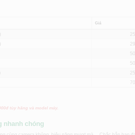
Giá
)
2
)
2
5
5
)
2
7
.000đ tùy hãng và model máy.
ng nhanh chóng
i rộng cùng camera khủng, hiệu năng mượt mà,…Chắc hẳn bạn đ