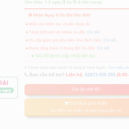
Sửa chữa: 1-3 ngày (
tùy lỗi & hiện trạng)
Nhận Ngay 6 Ưu Đãi Đặc Biệt
● Miễn phí kiểm tra, chuẩn đoán lỗi.
● Tặng Giftcard với nhiều ưu đãi.
Chi tiết
● Ưu đãi giảm giá phụ kiện cho Sinh Viên.
Chi tiết
● Được tặng thêm 1 tháng BH Ưu Đãi.
Chi tiết
● Giá tốt được cập nhật liên tục.
Chính sách bảo hành rõ ràng & minh bạch.
Tìm hiểu t
Bạn cần hổ trợ?
Liên hệ:
02873 055 355
(8:00-
Gọi lại cho tôi
Đặt Mua Linh Kiện
Gọi điện xác nhận và giao hàng tận nơi