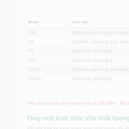
Model
Linh kiện
V5s
Mặt kính cảm ứng (linh kiện
V5
Mặt kính cảm ứng (linh kiện
V5
Màn hình (linh kiện)
V5S
Màn hình (linh kiện)
V5 lite
Mặt kính cảm ứng (link kiện
V5 lite
Màn hình (link kiện)
* Giá công và bảo hành thay kính từ 100.000đ – 300
Thay mặt kính Vivo V5s chất lượ
Với một thiết kế sang trọng, màn hình tương đố