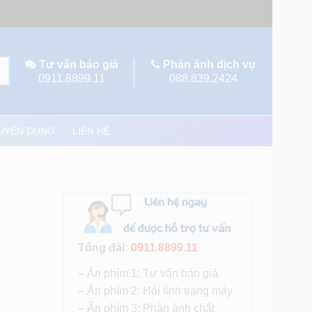
Tư vấn báo giá
Phản ánh dịch vụ
0911.8899.11
088.839.2424
UYỂN DỤNG
LIÊN HỆ
Tổng đài:
0911.8899.11
– Ấn phím 1: Tư vấn báo giá
– Ấn phím 2: Hỏi tình trạng máy
– Ấn phím 3: Phản ánh chất