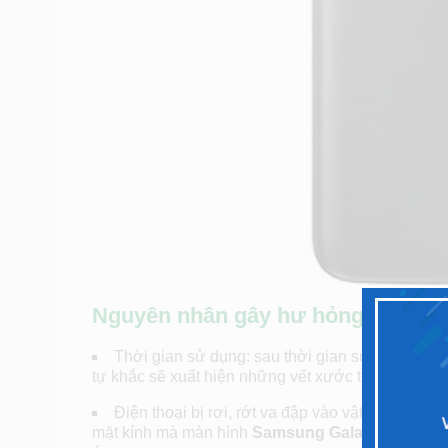
Nguyên nhân gây hư hỏng mặt kín
Thời gian sử dụng: sau thời gian sử dụng, mặt
tự khắc sẽ xuất hiện những vết xước trên bề mặt.
Điện thoại bị rơi, rớt va đập vào vật cứng tron
mặt kính mà màn hình
Samsung Galaxy J2 Pro 