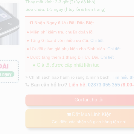
Thay mặt kính: 2-3 giờ (
tùy độ khó)
Sửa chữa: 1-3 ngày (
tùy lỗi & hiện trạng)
Nhận Ngay 6 Ưu Đãi Đặc Biệt
● Miễn phí kiểm tra, chuẩn đoán lỗi.
● Tặng Giftcard với nhiều ưu đãi.
Chi tiết
● Ưu đãi giảm giá phụ kiện cho Sinh Viên.
Chi tiết
● Được tặng thêm 1 tháng BH Ưu Đãi.
Chi tiết
● Giá tốt được cập nhật liên tục.
Chính sách bảo hành rõ ràng & minh bạch.
Tìm hiểu t
Bạn cần hổ trợ?
Liên hệ:
02873 055 355
(8:00-
Gọi lại cho tôi
Đặt Mua Linh Kiện
Gọi điện xác nhận và giao hàng tận nơi