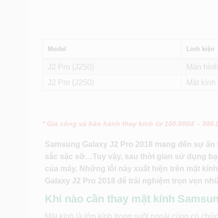
Model
Linh kiện
J2 Pro (J250)
Màn hình 
J2 Pro (J250)
Mặt kính 
* Giá công và bảo hành thay kính từ 100.000đ – 300
Samsung Galaxy J2 Pro 2018 mang đến sự ấn t
sắc sặc sỡ…Tuy vậy, sau thời gian sử dụng b
của máy. Những lỗi này xuất hiện trên mặt kí
Galaxy J2 Pro 2018 để trải nghiệm trọn vẹn nh
Khi nào cần thay mặt kính Samsun
Mặt kính là lớp kính trong suốt ngoài cùng có c