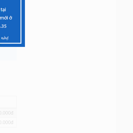
ạn nên
 vụ
0
0