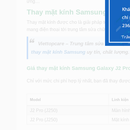
ứng…
Thay mặt kính Samsung Galaxy
Thay mặt kính được cho là giải pháp tốt nhất giúp
mang điện thoại tới trung tâm sửa chữa điện thoại 
Viettopcare – Trung tâm sửa chữa điện t
thay mặt kính Samsung
uy tín, chất lượng.
Giá thay mặt kính Samsung Galaxy J2 Pro 
Chỉ với mức chi phí hợp lý nhất, bạn đã thay được 
Model
Linh kiện
J2 Pro (J250)
Màn hình
J2 Pro (J250)
Mặt kính 