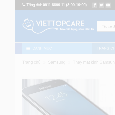
Tổng đài:
0911.8899.11
(8:00-19:00)
Tất cả 
DANH MỤC
TRANG C
Trang chủ
»
Samsung
»
Thay mặt kính Samsun