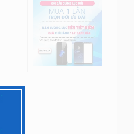
, vuốt…
m vỡ
ảm