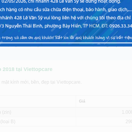
 J2 Pro 2018 ở đâu?
 bạn có lại được những trải nghiệm tốt nhất trên J2 Pro 2018. B
uy tín để khắc phục ngay lỗi này.
hoại uy tín tại Tp. Hồ Chí Minh và Hà Nội cung cấp dịch
2018 tại Viettopcare
mặt kính mới, bền, đẹp tại Viettopcare.
Giá
 (zin)
1.00
(loại B)
29