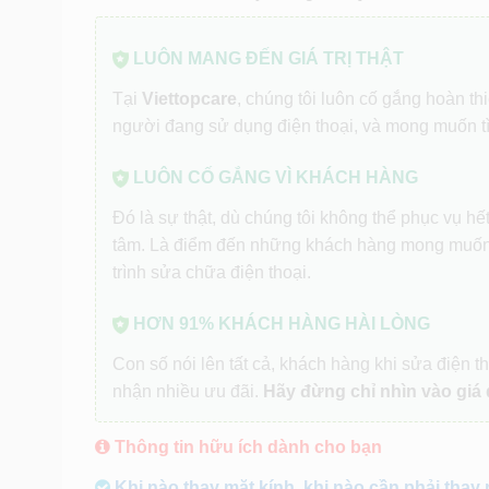
LUÔN MANG ĐẾN GIÁ TRỊ THẬT
Tại
Viettopcare
, chúng tôi luôn cố gắng hoàn t
người đang sử dụng điện thoại, và mong muốn t
LUÔN CỐ GẮNG VÌ KHÁCH HÀNG
Đó là sự thật, dù chúng tôi không thể phục vụ h
tâm. Là điểm đến những khách hàng mong muốn
trình sửa chữa điện thoại.
HƠN 91% KHÁCH HÀNG HÀI LÒNG
Con số nói lên tất cả, khách hàng khi sửa điện th
nhận nhiều ưu đãi.
Hãy đừng chỉ nhìn vào giá 
Thông tin hữu ích dành cho bạn
Khi nào thay mặt kính, khi nào cần phải thay