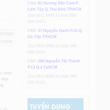
CN4:
81 Dương Văn Cam P.
Linh Tây Q. Thủ Đức TPHCM
(Gọi 0911.8899.11 hoặc 088
839 2424 )
CN6:
37 Nguyễn Oanh P.10 Q.
00
Gò Vấp TPHCM
90
(Gọi 0911.8899.11 hoặc 088
839 2424)
CN7:
288 Nguyễn Tất Thành
P.13 Q.4 TpHCM
o, màu
(Gọi 0911.8899.11 hoặc 088
ẻ đẹp
839 2424)
ng
c bộ