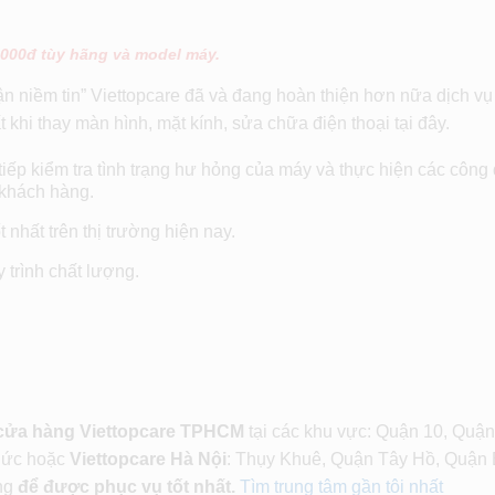
.000đ tùy hãng và model máy.
n niềm tin” Viettopcare đã và đang hoàn thiện hơn nữa dịch vụ
 khi thay màn hình, mặt kính, sửa chữa điện thoại tại đây.
 tiếp kiểm tra tình trạng hư hỏng của máy và thực hiện các công
khách hàng.
 nhất trên thị trường hiện nay.
trình chất lượng.
 cửa hàng Viettopcare TPHCM
tại các khu vực: Quận 10, Quận
Đức hoặc
Viettopcare Hà Nội
: Thụy Khuê, Quận Tây Hồ, Quận 
ng
để được phục vụ tốt nhất.
Tìm trung tâm gần tôi nhất