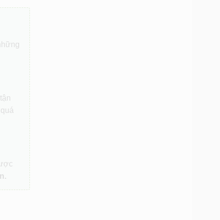
 những
 tận
 quá
được
n.