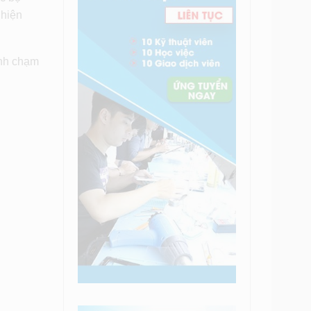
 hiện
ính chạm