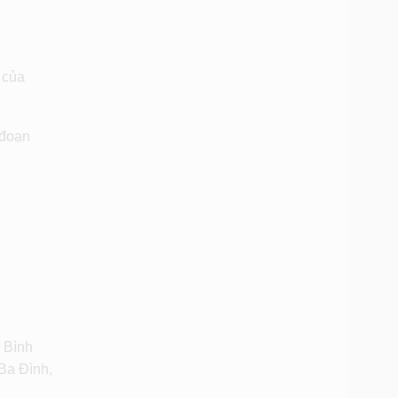
 của
 đoạn
 Bình
Ba Đình,