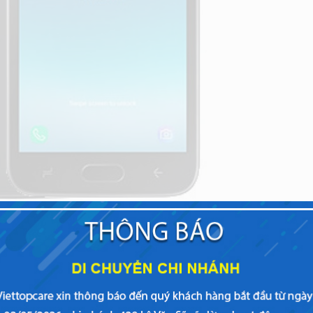
h Samsung Galaxy J2 Pro 2018
 kính điện thoại dưới những thao tác cảm ứng như : lướt, chạm
g quá trình sử dụng. Điều này thực sự nguy hiểm vì không chỉ là
2018
rất có thể gặp những lỗi như sọc màn hình, đơ màn hình c