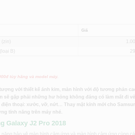
Giá
(zin)
1.0
(loại B)
2
.000đ tùy hãng và model máy.
ượng với thiết kế ánh kim, màn hình với độ tương phản ca
ạn sẽ gặp phải những hư hỏng không đáng có làm mất đi v
nh điện thoại: xước, vỡ, nứt… Thay mặt kính mới cho Samsu
ững tính năng trên máy nhé.
g Galaxy J2 Pro 2018
hức năng bảo vệ màn hình cảm ứng và màn hình cảm ứng cùng cá