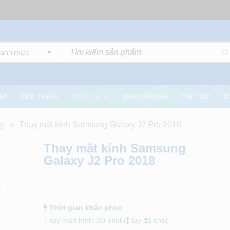
danh mục
HỦ
GIỚI THIỆU
DỊCH VỤ
KHUYẾN MÃI
TIN TỨC
T
g
»
Thay mặt kính Samsung Galaxy J2 Pro 2018
Thay mặt kính Samsung
Galaxy J2 Pro 2018
Thời gian khắc phục
Thay màn hình: 60 phút (
tùy độ khó)